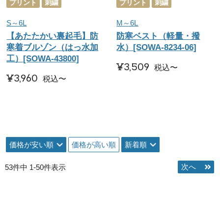
プリント
刺繍
プリント
刺繍
S～6L
M～6L
【あたたかい裏起毛】防
防寒ベスト（軽量・撥
寒着ブルゾン（はっ水加
水）[SOWA-8234-06]
工）[SOWA-43800]
¥
3,509
税込
〜
¥
3,960
税込
〜
価格が安い順
価格が高い順
新着順
53
件中
1
-
50
件表示