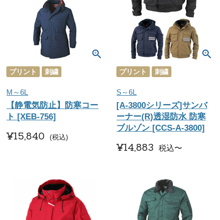
プリント
刺繍
プリント
刺繍
M～6L
S～6L
【静電気防止】防寒コー
[A-3800シリーズ]サンバ
ト [XEB-756]
ーナー(R)透湿防水 防寒
ブルゾン [CCS-A-3800]
¥
15,840
税込
¥
14,883
税込
〜