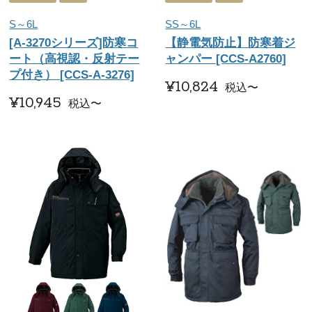
S～6L
SS～6L
[A-3270シリーズ]防寒コ
【静電気防止】防寒着ジ
ート（高視認・反射テー
ャンパー [CCS-A2760]
プ付き） [CCS-A-3276]
¥
10,824
税込
〜
¥
10,945
税込
〜