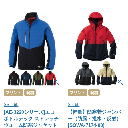
プリント
刺繍
プリント
刺繍
SS～6L
S～6L
[AE-3220シリーズ]エコ
【軽量】防寒着ジャンパ
ボトルテック ストレッチ
ー（防風・撥水・反射）
ウォーム防寒ジャケット
[SOWA-7174-00]