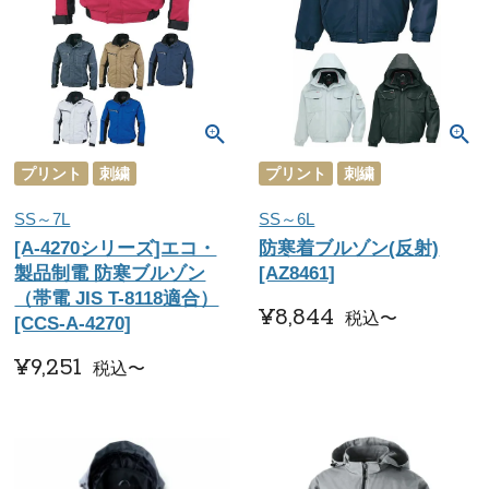
プリント
刺繍
プリント
刺繍
SS～7L
SS～6L
[A-4270シリーズ]エコ・
防寒着ブルゾン(反射)
製品制電 防寒ブルゾン
[AZ8461]
（帯電 JIS T-8118適合）
¥
8,844
税込
〜
[CCS-A-4270]
¥
9,251
税込
〜