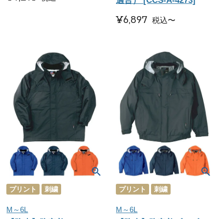
適合） [CCS-A-4273]
¥
6,897
税込
〜
プリント
刺繍
プリント
刺繍
M～6L
M～6L