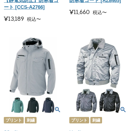
【静電気防止】防寒着コ
防寒着コート [AZ8465]
ート [CCS-A2766]
¥
11,660
税込
〜
¥
13,189
税込
〜
プリント
刺繍
プリント
刺繍