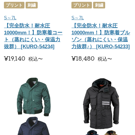
プリント
刺繍
プリント
刺繍
S～7L
S～7L
【完全防水！耐水圧
【完全防水！耐水圧
10000mm！】防寒着コー
10000mm！】防寒着ブル
ト（蒸れにくい・保温力
ゾン（蒸れにくい・保温
抜群） [KURO-54234]
力抜群♪） [KURO-54233]
¥
19,140
¥
18,480
税込
〜
税込
〜