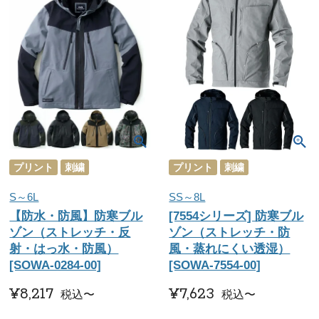
プリント
刺繍
プリント
刺繍
S～6L
SS～8L
【防水・防風】防寒ブル
[7554シリーズ] 防寒ブル
ゾン（ストレッチ・反
ゾン（ストレッチ・防
射・はっ水・防風）
風・蒸れにくい透湿）
[SOWA-0284-00]
[SOWA-7554-00]
¥
8,217
¥
7,623
税込
〜
税込
〜