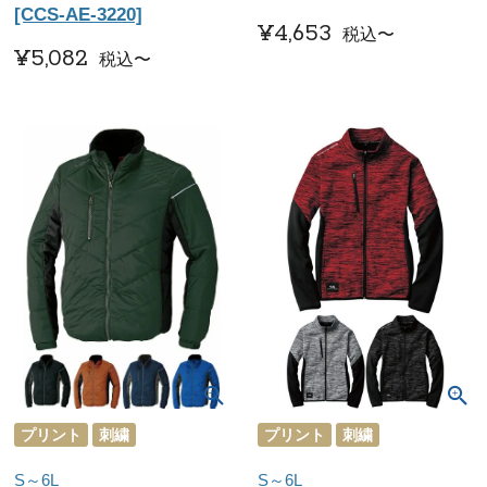
[CCS-AE-3220]
¥
4,653
税込
〜
¥
5,082
税込
〜
プリント
刺繍
プリント
刺繍
S～6L
S～6L