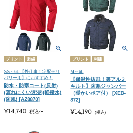
プリント
刺繍
プリント
刺繍
SS～6L 【外仕事！宅配デリ
M～6L
バリー用】におすすめ！
【保温性抜群！裏アルミ
防水・防寒コート(反射)
キルト】防寒ジャンバー
(蒸れにくい透湿)(軽撥水)
（暖かいボア付） [XEB-
(防風) [AZ8870]
872]
¥
14,740
¥
14,190
税込
〜
税込