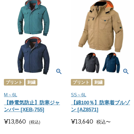
プリント
刺繍
プリント
刺繍
M～6L
SS～6L
【静電気防止】防寒ジャ
【綿100％】防寒着ブルゾ
ンバー [XEB-755]
ン [AZ8571]
¥
13,860
¥
13,640
税込
〜
税込