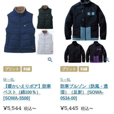
プリント
刺繍
プリント
刺繍
M～6L
S～6L
【暖かいえりボア】防寒
防寒ブルゾン（防風・透
ベスト（綿100％）
湿）（反射） [SOWA-
[SOWA-5506]
0534-00]
¥
5,544
¥
5,445
税込
〜
税込
〜