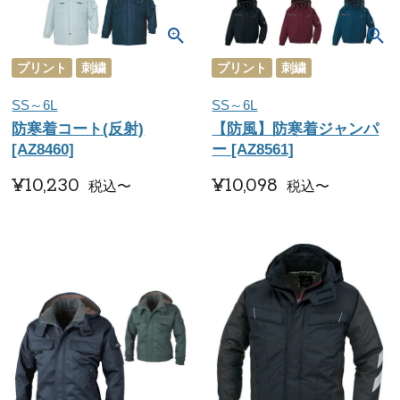
プリント
刺繍
プリント
刺繍
SS～6L
SS～6L
防寒着コート(反射)
【防風】防寒着ジャンパ
[AZ8460]
ー [AZ8561]
¥
10,230
¥
10,098
税込
〜
税込
〜