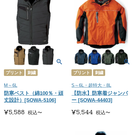
プリント
刺繍
プリント
刺繍
M～6L
S～6L・超特大・8L
防寒ベスト（綿100％・頑
【防水】防寒着ジャンパ
丈設計）[SOWA-5106]
ー [SOWA-44403]
¥
5,588
¥
5,544
税込
〜
税込
〜