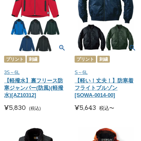
プリント
刺繍
プリント
刺繍
3S～6L
S～6L
【軽撥水】裏フリース防
【軽い！丈夫！】防寒着
寒ジャンパー(防風)(軽撥
フライトブルゾン
水)[AZ10312]
[SOWA-0014-00]
¥
5,830
¥
5,643
税込
〜
税込