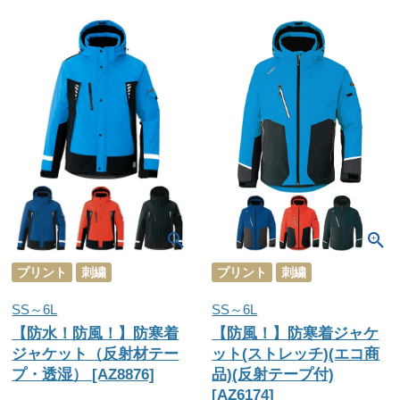
プリント
刺繍
プリント
刺繍
SS～6L
SS～6L
【防水！防風！】防寒着
【防風！】防寒着ジャケ
ジャケット（反射材テー
ット(ストレッチ)(エコ商
プ・透湿） [AZ8876]
品)(反射テープ付)
[AZ6174]