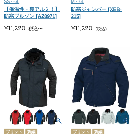
SS～6L
M～6L
【保温性・裏アルミ！】
防寒ジャンバー [XEB-
防寒ブルゾン [AZ8971]
215]
¥
11,220
¥
11,220
税込
〜
税込
プリント
刺繍
プリント
刺繍