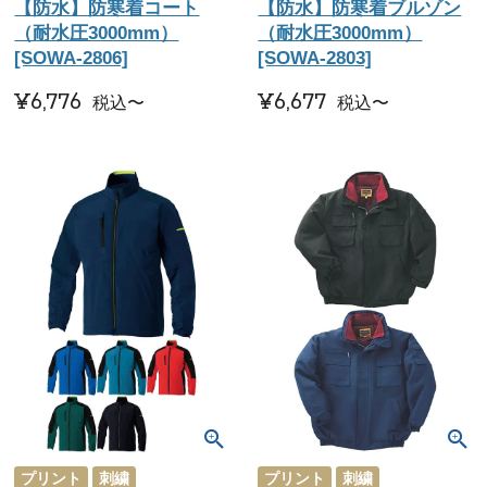
【防水】防寒着コート
【防水】防寒着ブルゾン
（耐水圧3000mm）
（耐水圧3000mm）
[SOWA-2806]
[SOWA-2803]
¥
6,776
¥
6,677
税込
〜
税込
〜
プリント
刺繍
プリント
刺繍