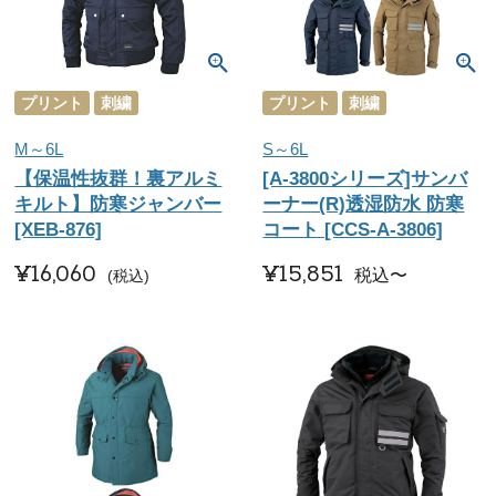
プリント
刺繍
プリント
刺繍
M～6L
S～6L
【保温性抜群！裏アルミ
[A-3800シリーズ]サンバ
キルト】防寒ジャンバー
ーナー(R)透湿防水 防寒
[XEB-876]
コート [CCS-A-3806]
¥
16,060
¥
15,851
税込
〜
税込