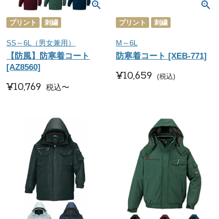
プリント
刺繍
プリント
刺繍
SS～6L（男女兼用）
M～6L
【防風】防寒着コート
防寒着コート [XEB-771]
[AZ8560]
¥
10,659
税込
¥
10,769
税込
〜