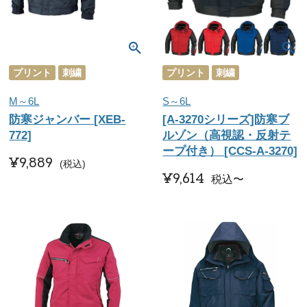
プリント
刺繍
プリント
刺繍
M～6L
S～6L
防寒ジャンバー [XEB-
[A-3270シリーズ]防寒ブ
772]
ルゾン（高視認・反射テ
ープ付き） [CCS-A-3270]
¥
9,889
税込
¥
9,614
税込
〜