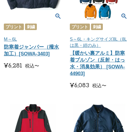
プリント
刺繍
プリント
刺繍
M～6L
S～6L・キングサイズ8L（8L
は黒・紺のみ）
防寒着ジャンパー（撥水
【暖かい裏アルミ】防寒
加工）[SOWA-3403]
着ブルゾン（反射・はっ
¥
6,281
税込
〜
水・消臭効果） [SOWA-
44903]
¥
6,083
税込
〜