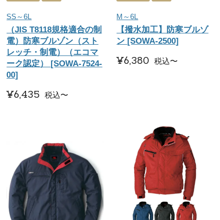
SS～6L
M～6L
（JIS T8118規格適合の制
【撥水加工】防寒ブルゾ
電）防寒ブルゾン（スト
ン [SOWA-2500]
レッチ・制電）（エコマ
¥
6,380
税込
〜
ーク認定） [SOWA-7524-
00]
¥
6,435
税込
〜