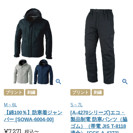
プリント
刺繍
プリント
刺繍
M～6L
S～7L
【綿100％】防寒着ジャン
[A-4270シリーズ]エコ・
パー [SOWA-6004-00]
製品制電 防寒パンツ（脇
ゴム）（帯電 JIS T-8118
¥
7,271
税込
〜