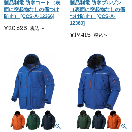
製品制電 防寒コート（表
製品制電 防寒ブルゾン
面に突起物なしの傷つけ
（表面に突起物なしの傷
防止） [CCS-A-12366]
つけ防止） [CCS-A-
12360]
¥
20,625
税込
〜
¥
19,415
税込
〜