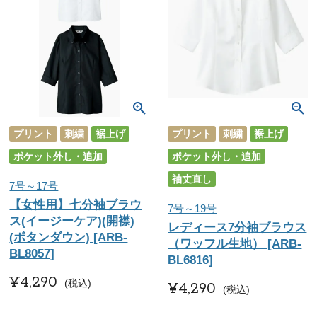
プリント
刺繍
裾上げ
プリント
刺繍
裾上げ
ポケット外し・追加
ポケット外し・追加
袖丈直し
7号～17号
【女性用】七分袖ブラウ
7号～19号
ス(イージーケア)(開襟)
レディース7分袖ブラウス
(ボタンダウン) [ARB-
（ワッフル生地） [ARB-
BL8057]
BL6816]
¥
4,290
税込
¥
4,290
税込