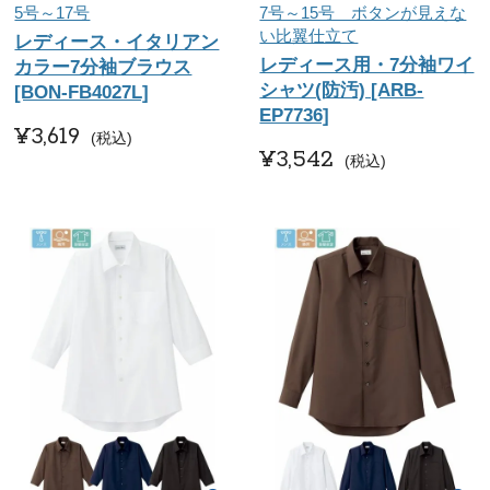
5号～17号
7号～15号 ボタンが見えな
い比翼仕立て
レディース・イタリアン
レディース用・7分袖ワイ
カラー7分袖ブラウス
シャツ(防汚) [ARB-
[BON-FB4027L]
EP7736]
¥
3,619
税込
¥
3,542
税込