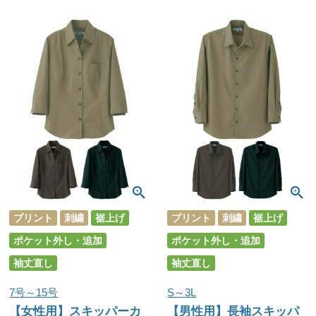
プリント
刺繍
裾上げ
プリント
刺繍
裾上げ
ポケット外し・追加
ポケット外し・追加
袖丈直し
袖丈直し
7号～15号
S～3L
【女性用】スキッパーカ
【男性用】長袖スキッパ