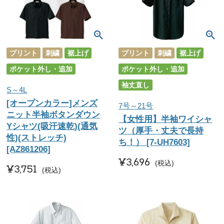
プリント
刺繍
裾上げ
プリント
刺繍
裾上げ
ポケット外し・追加
ポケット外し・追加
袖丈直し
S～4L
[オープンカラー]メンズ
7号～21号
ニット半袖ボタンダウン
【女性用】半袖ワイシャ
Yシャツ(吸汗速乾)(通気
ツ（厚手・丈夫で長持
性)(ストレッチ)
ち！） [7-UH7603]
[AZ861206]
¥
3,696
税込
¥
3,751
税込