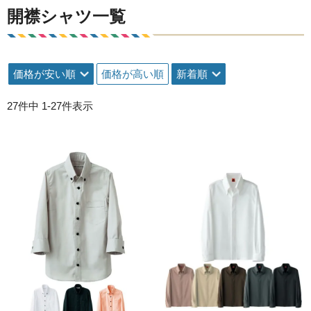
開襟シャツ一覧
価格が安い順
価格が高い順
新着順
27
件中
1
-
27
件表示