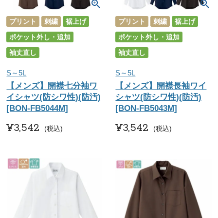
プリント
刺繍
裾上げ
プリント
刺繍
裾上げ
ポケット外し・追加
ポケット外し・追加
袖丈直し
袖丈直し
S～5L
S～5L
【メンズ】開襟七分袖ワ
【メンズ】開襟長袖ワイ
イシャツ(防シワ性)(防汚)
シャツ(防シワ性)(防汚)
[BON-FB5044M]
[BON-FB5043M]
¥
3,542
¥
3,542
税込
税込