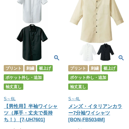
プリント
刺繍
裾上げ
プリント
刺繍
裾上げ
ポケット外し・追加
ポケット外し・追加
袖丈直し
袖丈直し
S～6L
S～4L
【男性用】半袖ワイシャ
メンズ・イタリアンカラ
ツ（厚手・丈夫で長持
ー7分袖ワイシャツ
ち！） [7-UH7601]
[BON-FB5034M]