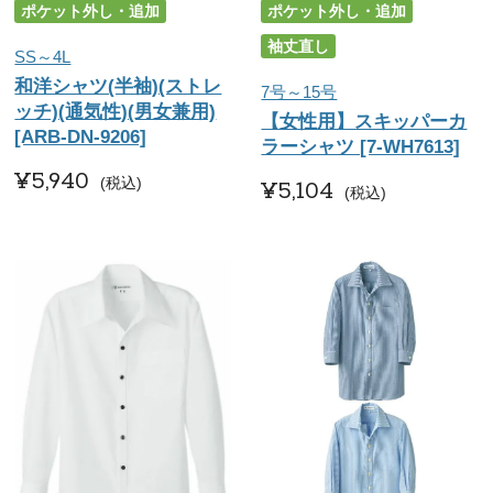
ポケット外し・追加
ポケット外し・追加
袖丈直し
SS～4L
和洋シャツ(半袖)(ストレ
7号～15号
ッチ)(通気性)(男女兼用)
【女性用】スキッパーカ
[ARB-DN-9206]
ラーシャツ [7-WH7613]
¥
5,940
税込
¥
5,104
税込