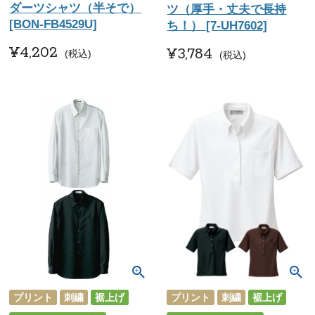
ダーツシャツ（半そで）
ツ（厚手・丈夫で長持
[BON-FB4529U]
ち！） [7-UH7602]
¥
4,202
¥
3,784
税込
税込
プリント
刺繍
裾上げ
プリント
刺繍
裾上げ