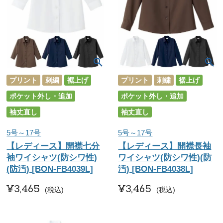
プリント
刺繍
裾上げ
プリント
刺繍
裾上げ
ポケット外し・追加
ポケット外し・追加
袖丈直し
袖丈直し
5号～17号
5号～17号
【レディース】開襟七分
【レディース】開襟長袖
袖ワイシャツ(防シワ性)
ワイシャツ(防シワ性)(防
(防汚) [BON-FB4039L]
汚) [BON-FB4038L]
¥
3,465
¥
3,465
税込
税込