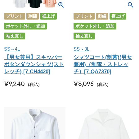
プリント
刺繍
裾上げ
プリント
刺繍
裾上げ
ポケット外し・追加
ポケット外し・追加
袖丈直し
袖丈直し
SS～4L
SS～3L
【男女兼用】スキッパー
シャツコート(制菌)(男女
ボタンダウンシャツ(スト
兼用)（制電・ストレッ
レッチ) [7-CH4420]
チ）[7-QA7370]
¥
9,240
¥
8,096
税込
税込