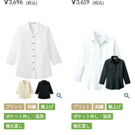
¥
3,696
¥
3,619
税込
税込
プリント
刺繍
裾上げ
プリント
刺繍
裾上げ
ポケット外し・追加
ポケット外し・追加
袖丈直し
袖丈直し