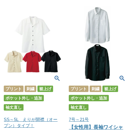
プリント
刺繍
裾上げ
プリント
刺繍
裾上げ
ポケット外し・追加
ポケット外し・追加
袖丈直し
袖丈直し
SS～5L えりが開襟（オー
7号～21号
プン）タイプ！
【女性用】長袖ワイシャ