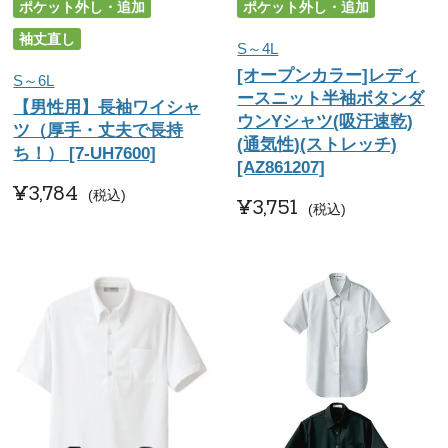
ポケット外し・追加
ポケット外し・追加
袖丈直し
S～4L
[オープンカラー]レディ
S～6L
ースニット半袖ボタンダ
【男性用】長袖ワイシャ
ウンYシャツ(吸汗速乾)
ツ（厚手・丈夫で長持
(通気性)(ストレッチ)
ち！） [7-UH7600]
[AZ861207]
¥
3,784
税込
¥
3,751
税込