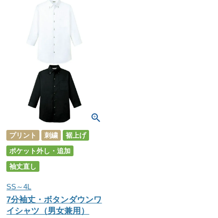
プリント
刺繍
裾上げ
ポケット外し・追加
袖丈直し
SS～4L
7分袖丈・ボタンダウンワ
イシャツ（男女兼用）