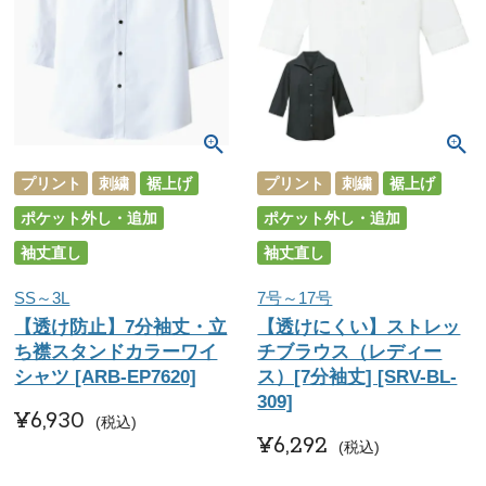
プリント
刺繍
裾上げ
プリント
刺繍
裾上げ
ポケット外し・追加
ポケット外し・追加
袖丈直し
袖丈直し
SS～3L
7号～17号
【透け防止】7分袖丈・立
【透けにくい】ストレッ
ち襟スタンドカラーワイ
チブラウス（レディー
シャツ [ARB-EP7620]
ス）[7分袖丈] [SRV-BL-
309]
¥
6,930
税込
¥
6,292
税込