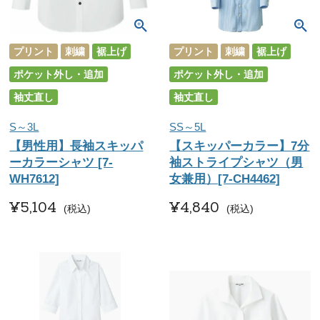
プリント
刺繍
裾上げ
プリント
刺繍
裾上げ
ポケット外し・追加
ポケット外し・追加
袖丈直し
袖丈直し
S～3L
SS～5L
【男性用】長袖スキッパ
【スキッパーカラー】7分
ーカラーシャツ [7-
袖ストライプシャツ（男
WH7612]
女兼用）[7-CH4462]
¥
5,104
¥
4,840
税込
税込