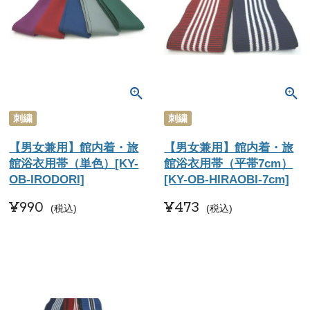
刺繍
刺繍
【男女兼用】館内着・旅
【男女兼用】館内着・旅
館浴衣用帯（単色）[KY-
館浴衣用帯（平帯7cm）
OB-IRODORI]
[KY-OB-HIRAOBI-7cm]
¥
990
¥
473
税込
税込