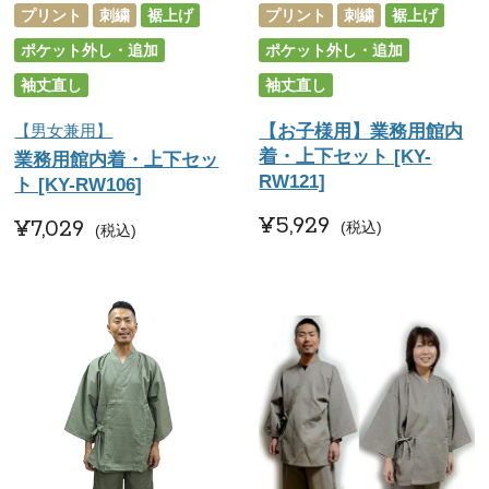
プリント
刺繍
裾上げ
プリント
刺繍
裾上げ
ポケット外し・追加
ポケット外し・追加
袖丈直し
袖丈直し
【男女兼用】
【お子様用】業務用館内
着・上下セット [KY-
業務用館内着・上下セッ
RW121]
ト [KY-RW106]
¥
5,929
¥
7,029
税込
税込