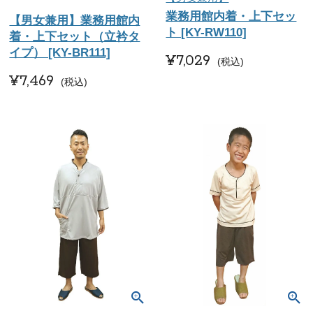
業務用館内着・上下セッ
【男女兼用】業務用館内
ト [KY-RW110]
着・上下セット（立衿タ
イプ） [KY-BR111]
¥
7,029
税込
¥
7,469
税込