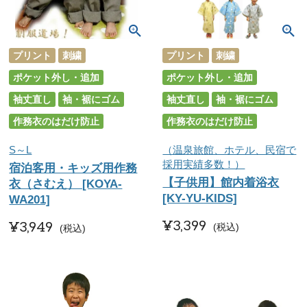
プリント
刺繍
プリント
刺繍
ポケット外し・追加
ポケット外し・追加
袖丈直し
袖・裾にゴム
袖丈直し
袖・裾にゴム
作務衣のはだけ防止
作務衣のはだけ防止
S～L
（温泉旅館、ホテル、民宿で
採用実績多数！）
宿泊客用・キッズ用作務
【子供用】館内着浴衣
衣（さむえ） [KOYA-
[KY-YU-KIDS]
WA201]
¥
3,399
¥
3,949
税込
税込