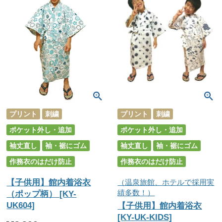
プリント
刺繍
プリント
刺繍
ポケット外し・追加
ポケット外し・追加
袖丈直し
袖・裾にゴム
袖丈直し
袖・裾にゴム
作務衣のはだけ防止
作務衣のはだけ防止
【子供用】館内着浴衣
（温泉旅館、ホテルで採用実
績多数！）
（ポップ柄） [KY-
UK604]
【子供用】館内着浴衣
[KY-UK-KIDS]