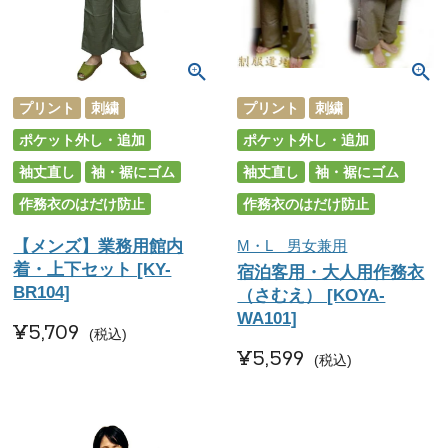
プリント
刺繍
プリント
刺繍
ポケット外し・追加
ポケット外し・追加
袖丈直し
袖・裾にゴム
袖丈直し
袖・裾にゴム
作務衣のはだけ防止
作務衣のはだけ防止
【メンズ】業務用館内
M・L 男女兼用
着・上下セット [KY-
宿泊客用・大人用作務衣
BR104]
（さむえ） [KOYA-
WA101]
¥
5,709
税込
¥
5,599
税込