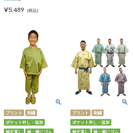
¥
5,489
税込
プリント
刺繍
プリント
刺繍
ポケット外し・追加
ポケット外し・追加
袖丈直し
袖・裾にゴム
袖丈直し
袖・裾にゴム