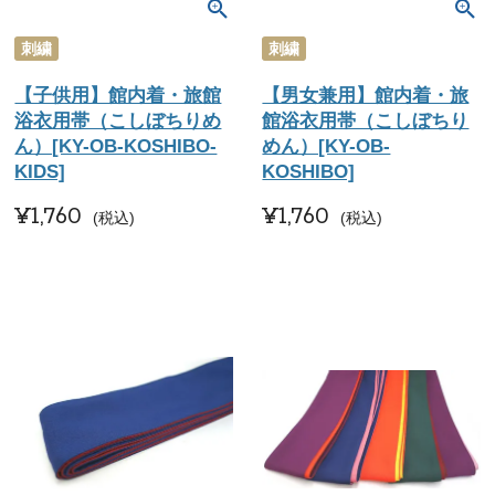
刺繍
刺繍
【子供用】館内着・旅館
【男女兼用】館内着・旅
浴衣用帯（こしぼちりめ
館浴衣用帯（こしぼちり
ん）[KY-OB-KOSHIBO-
めん）[KY-OB-
KIDS]
KOSHIBO]
¥
1,760
¥
1,760
税込
税込