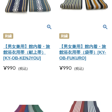
刺繍
刺繍
【男女兼用】館内着・旅
【男女兼用】館内着・旅
館浴衣用帯（献上帯）
館浴衣用帯（袋帯）[KY-
[KY-OB-KENJYOU]
OB-FUKURO]
¥
990
¥
990
税込
税込