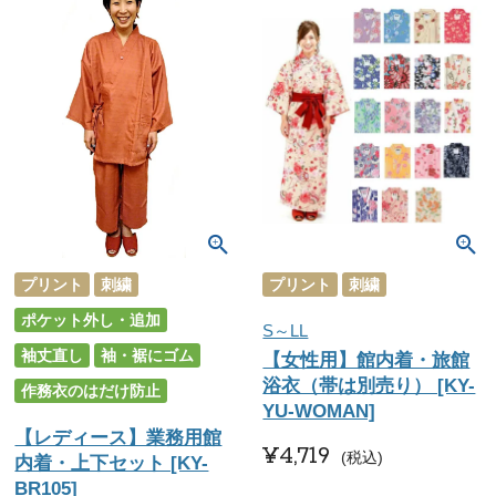
プリント
刺繍
プリント
刺繍
ポケット外し・追加
S～LL
袖丈直し
袖・裾にゴム
【女性用】館内着・旅館
浴衣（帯は別売り） [KY-
作務衣のはだけ防止
YU-WOMAN]
【レディース】業務用館
¥
4,719
税込
内着・上下セット [KY-
BR105]