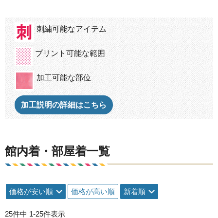
刺繍可能なアイテム
プリント可能な範囲
加工可能な部位
加工説明の詳細はこちら
館内着・部屋着一覧
価格が安い順
価格が高い順
新着順
25
件中
1
-
25
件表示