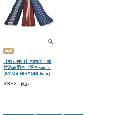
刺繍
【男女兼用】館内着・旅
館浴衣用帯（平帯5cm）
[KY-OB-HIRAOBI-5cm]
¥
352
税込