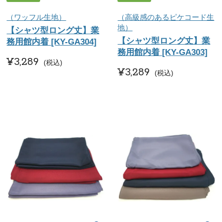
（ワッフル生地）
（高級感のあるピケコード生
地）
【シャツ型ロング丈】業
【シャツ型ロング丈】業
務用館内着 [KY-GA304]
務用館内着 [KY-GA303]
¥
3,289
税込
¥
3,289
税込