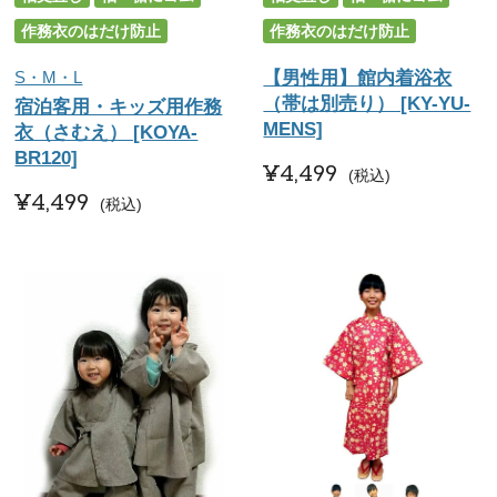
作務衣のはだけ防止
作務衣のはだけ防止
S・M・L
【男性用】館内着浴衣
（帯は別売り） [KY-YU-
宿泊客用・キッズ用作務
MENS]
衣（さむえ） [KOYA-
BR120]
¥
4,499
税込
¥
4,499
税込