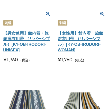
刺繍
刺繍
【男女兼用】館内着・旅
【女性用】館内着・旅館
館浴衣用帯 （リバーシブ
浴衣用帯 （リバーシブ
ル）[KY-OB-IRODORI-
ル）[KY-OB-IRODORI-
UNISEX]
WOMAN]
¥
1,760
¥
1,760
税込
税込