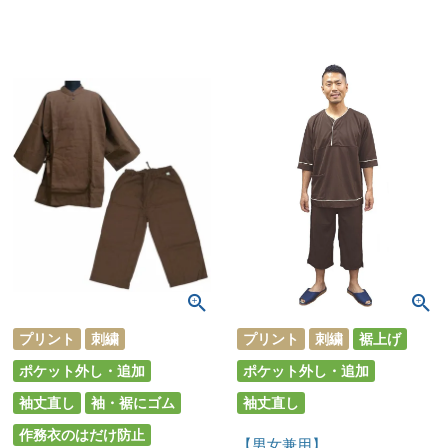
プリント
刺繍
プリント
刺繍
裾上げ
ポケット外し・追加
ポケット外し・追加
袖丈直し
袖・裾にゴム
袖丈直し
作務衣のはだけ防止
【男女兼用】