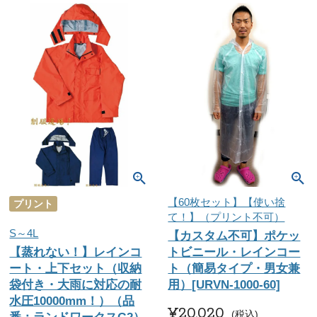
【60枚セット】【使い捨
プリント
て！】（プリント不可）
S～4L
【カスタム不可】ポケッ
【蒸れない！】レインコ
トビニール・レインコー
ート・上下セット（収納
ト（簡易タイプ・男女兼
袋付き・大雨に対応の耐
用）[URVN-1000-60]
水圧10000mm！）（品
¥
20,020
税込