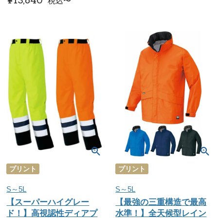
¥
13,640
税込
〜
プリント
プリント
S～5L
S～5L
【スーパーハイグレー
【最強の三重構造で最高
ド！】高視認性ディアプ
水準！】全天候型レイン