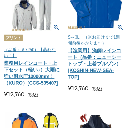
S～3L （※お届けまで1週
プリント
間前後かかります）
（品番：＃7250）【蒸れな
【漁業用】漁師レインコ
い！】
ート（品番：ニューシー
業務用レインコート・上
トップ・上着ブルゾン）
下セット（軽い♪）大雨に
[KOSHIN-NEW-SEA-
強い耐水圧10000mm！
TOP]
（KURO）[CCS-535407]
¥
12,760
税込
¥
12,760
税込