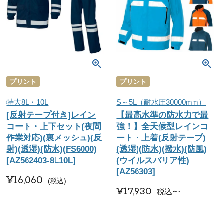
プリント
プリント
特大8L・10L
S～5L（耐水圧30000mm）
[反射テープ付き]レイン
【最高水準の防水力で最
コート・上下セット(夜間
強！】全天候型レインコ
作業対応)(裏メッシュ)(反
ート・上着(反射テープ)
射)(透湿)(防水)(FS6000)
(透湿)(防水)(撥水)(防風)
[AZ562403-8L10L]
(ウイルスバリア性)
[AZ56303]
¥
16,060
税込
¥
17,930
税込
〜