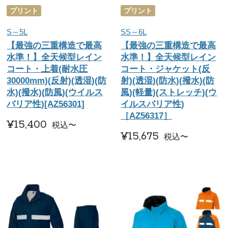
プリント
プリント
S～5L
SS～6L
【最強の三重構造で最高
【最強の三重構造で最高
水準！】全天候型レイン
水準！】全天候型レイン
コート・上着(耐水圧
コート・ジャケット(反
30000mm)(反射)(透湿)(防
射)(透湿)(防水)(撥水)(防
水)(撥水)(防風)(ウイルス
風)(軽量)(ストレッチ)(ウ
バリア性)[AZ56301]
イルスバリア性)
［AZ56317］
¥
15,400
税込
〜
¥
15,675
税込
〜