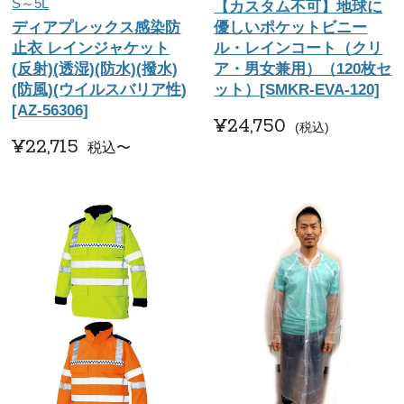
S～5L
【カスタム不可】地球に
ディアプレックス感染防
優しいポケットビニー
止衣 レインジャケット
ル・レインコート（クリ
(反射)(透湿)(防水)(撥水)
ア・男女兼用）（120枚セ
(防風)(ウイルスバリア性)
ット）[SMKR-EVA-120]
[AZ-56306]
¥
24,750
税込
¥
22,715
税込
〜