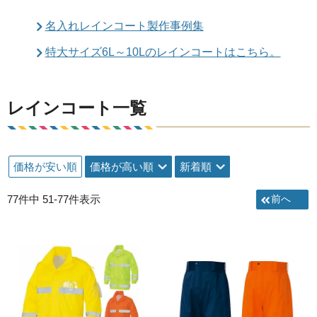
名入れレインコート製作事例集
特大サイズ6L～10Lのレインコートはこちら。
レインコート一覧
価格が安い順
価格が高い順
新着順
77
件中
51
-
77
件表示