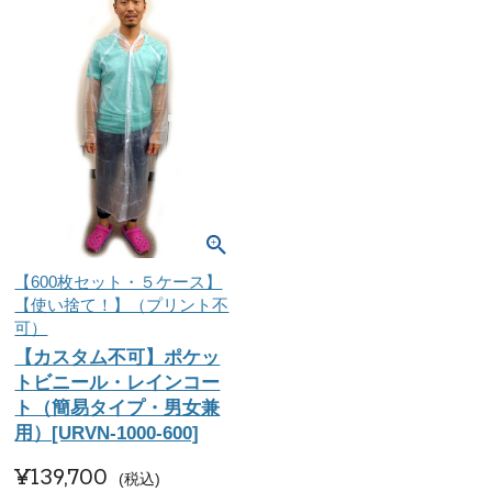
【600枚セット・５ケース】
【使い捨て！】（プリント不
可）
【カスタム不可】ポケッ
トビニール・レインコー
ト（簡易タイプ・男女兼
用）[URVN-1000-600]
¥
139,700
税込