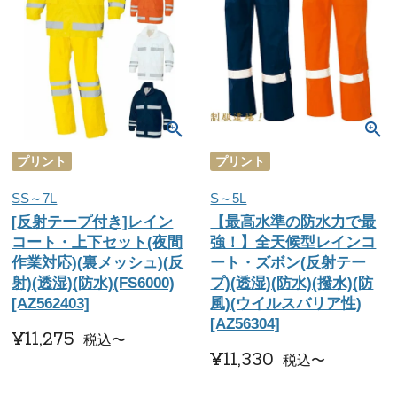
プリント
プリント
SS～7L
S～5L
[反射テープ付き]レイン
【最高水準の防水力で最
コート・上下セット(夜間
強！】全天候型レインコ
作業対応)(裏メッシュ)(反
ート・ズボン(反射テー
射)(透湿)(防水)(FS6000)
プ)(透湿)(防水)(撥水)(防
[AZ562403]
風)(ウイルスバリア性)
[AZ56304]
¥
11,275
税込
〜
¥
11,330
税込
〜