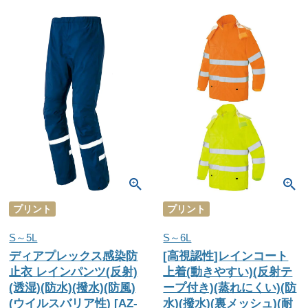
プリント
プリント
S～5L
S～6L
ディアプレックス感染防
[高視認性]レインコート
止衣 レインパンツ(反射)
上着(動きやすい)(反射テ
(透湿)(防水)(撥水)(防風)
ープ付き)(蒸れにくい)(防
(ウイルスバリア性) [AZ-
水)(撥水)(裏メッシュ)(耐