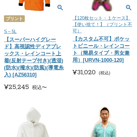
【120枚セット・１ケース】
プリント
【使い捨て！】（プリント不
可）
S～5L
【カスタム不可】ポケッ
【スーパーハイグレー
トビニール・レインコー
ド】高視認性ディアプレ
ト（簡易タイプ・男女兼
ックス・レインコート上
用）[URVN-1000-120]
着(反射テープ付き)(透湿)
(防水)(撥水)(防風)(導電糸
¥
31,020
税込
入) [AZ56310]
¥
25,245
税込
〜