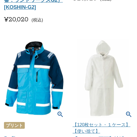
番：ランドワークスG2）
[KOSHIN-G2]
¥
20,020
税込
【120枚セット・１ケース】
プリント
【使い捨て】