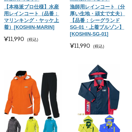
【本格派プロ仕様】水産
漁師用レインコート（分
用レインコート（品番：
厚い生地・頑丈で丈夫）
マリンキング・ヤッケ上
【品番：シーグランド
着）[KOSHIN-MARIN]
SG-01・上着ブルゾン】
[KOSHIN-SG-01]
¥
11,990
税込
¥
11,990
税込