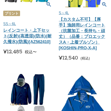
S～4L
プリント
【カスタム不可】【厚
SS～6L
手】漁師用レインコート
レインコート・上下セッ
（抗菌加工・長持ち・頑
ト(反射)(高透湿)(防水)(耐
丈）（品番：プロエック
久撥水)(防風)[AZ562410]
スA・上着ブルゾン）
[KOSHIN-PRO-X-A]
¥
12,485
税込
〜
¥
12,540
税込