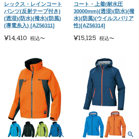
レックス・レインコート
コート・上着(耐水圧
パンツ(反射テープ付き)
30000mm)(透湿)(防水)(撥
(透湿)(防水)(撥水)(防風)
水)(防風)(ウイルスバリア
(導電糸入) [AZ56311]
性)[AZ56314]
¥
14,410
¥
15,125
税込
〜
税込
〜