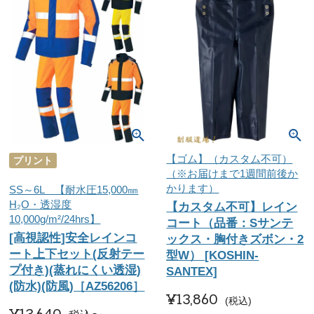
【ゴム】（カスタム不可）
プリント
（※お届けまで1週間前後か
かります）
SS～6L 【耐水圧15,000㎜
H₂O・透湿度
【カスタム不可】レイン
10,000g/m²/24hrs】
コート（品番：Sサンテ
[高視認性]安全レインコ
ックス・胸付きズボン・2
ート上下セット(反射テー
型W） [KOSHIN-
プ付き)(蒸れにくい透湿)
SANTEX]
(防水)(防風)［AZ56206］
¥
13,860
税込