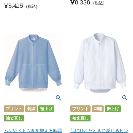
¥
8,338
税込
¥
8,415
税込
プリント
刺繍
裾上げ
プリント
刺繍
裾上げ
袖丈直し
袖丈直し
ムレやベトつきを抑える麻調
肌に触れたときに感じるヒン