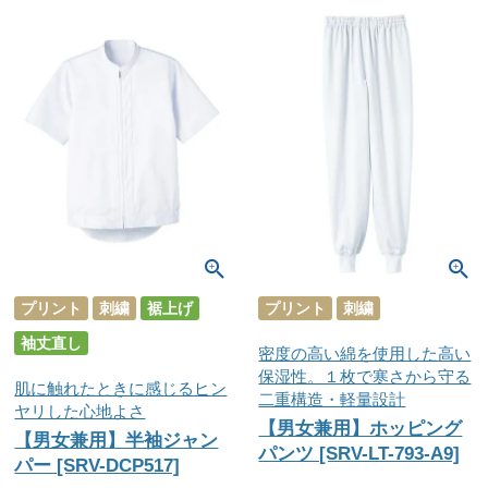
プリント
刺繍
裾上げ
プリント
刺繍
袖丈直し
密度の高い綿を使用した高い
保湿性。１枚で寒さから守る
肌に触れたときに感じるヒン
二重構造・軽量設計
ヤリした心地よさ
【男女兼用】ホッピング
【男女兼用】半袖ジャン
パンツ [SRV-LT-793-A9]
パー [SRV-DCP517]