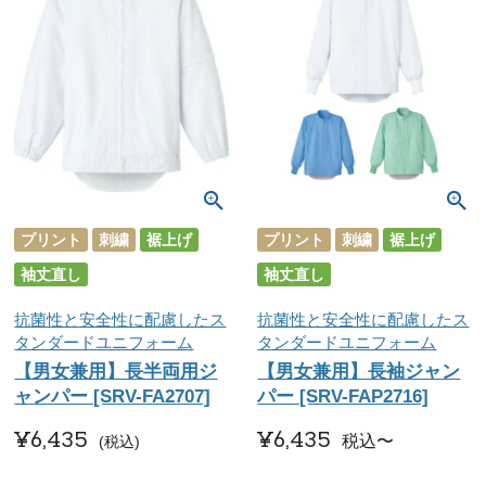
プリント
刺繍
裾上げ
プリント
刺繍
裾上げ
袖丈直し
袖丈直し
抗菌性と安全性に配慮したス
抗菌性と安全性に配慮したス
タンダードユニフォーム
タンダードユニフォーム
【男女兼用】長半両用ジ
【男女兼用】長袖ジャン
ャンパー [SRV-FA2707]
パー [SRV-FAP2716]
¥
6,435
¥
6,435
税込
〜
税込