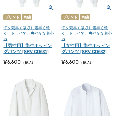
プリント
刺繍
プリント
刺繍
汗を素早く吸収し素早く乾
汗を素早く吸収し素早く乾
く、ドライで。爽やかな着心
く、ドライで。爽やかな着心
地
地
【男性用】衛生ホッピン
【女性用】衛生ホッピン
グパンツ [SRV-CD631]
グパンツ [SRV-CD632]
¥
6,600
¥
6,600
税込
税込