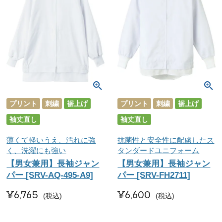
プリント
刺繍
裾上げ
プリント
刺繍
裾上げ
袖丈直し
袖丈直し
薄くて軽いうえ、汚れに強
抗菌性と安全性に配慮したス
く、洗濯にも強い
タンダードユニフォーム
【男女兼用】長袖ジャン
【男女兼用】長袖ジャン
パー [SRV-AQ-495-A9]
パー [SRV-FH2711]
¥
6,765
¥
6,600
税込
税込