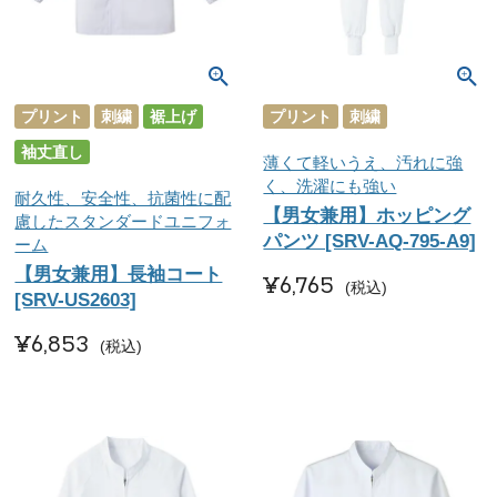
プリント
刺繍
裾上げ
プリント
刺繍
袖丈直し
薄くて軽いうえ、汚れに強
く、洗濯にも強い
耐久性、安全性、抗菌性に配
【男女兼用】ホッピング
慮したスタンダードユニフォ
パンツ [SRV-AQ-795-A9]
ーム
【男女兼用】長袖コート
¥
6,765
税込
[SRV-US2603]
¥
6,853
税込