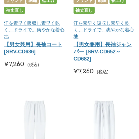
プリント
刺繍
裾上げ
プリント
刺繍
裾上げ
袖丈直し
袖丈直し
汗を素早く吸収し素早く乾
汗を素早く吸収し素早く乾
く、ドライで。爽やかな着心
く、ドライで。爽やかな着心
地
地
【男女兼用】長袖コート
【男女兼用】長袖ジャン
[SRV-CD636]
パー [SRV-CD652～
CD682]
¥
7,260
税込
¥
7,260
税込