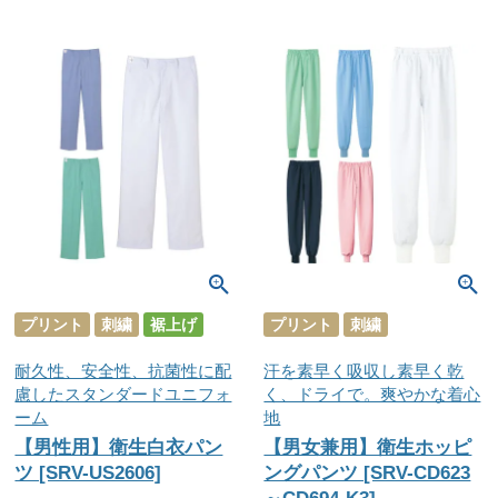
プリント
刺繍
裾上げ
プリント
刺繍
耐久性、安全性、抗菌性に配
汗を素早く吸収し素早く乾
慮したスタンダードユニフォ
く、ドライで。爽やかな着心
ーム
地
【男性用】衛生白衣パン
【男女兼用】衛生ホッピ
ツ [SRV-US2606]
ングパンツ [SRV-CD623