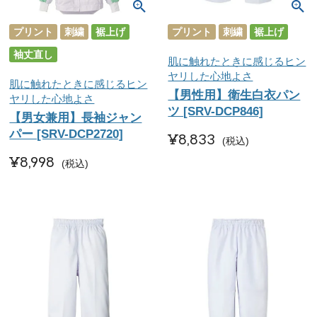
プリント
刺繍
裾上げ
プリント
刺繍
裾上げ
袖丈直し
肌に触れたときに感じるヒン
ヤリした心地よさ
肌に触れたときに感じるヒン
【男性用】衛生白衣パン
ヤリした心地よさ
ツ [SRV-DCP846]
【男女兼用】長袖ジャン
パー [SRV-DCP2720]
¥
8,833
税込
¥
8,998
税込