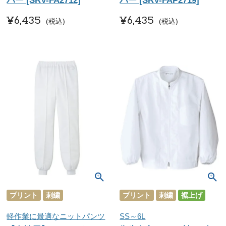
パー [SRV-FA2712]
パー [SRV-FAP2719]
¥
6,435
¥
6,435
税込
税込
プリント
刺繍
プリント
刺繍
裾上げ
軽作業に最適なニットパンツ
SS～6L