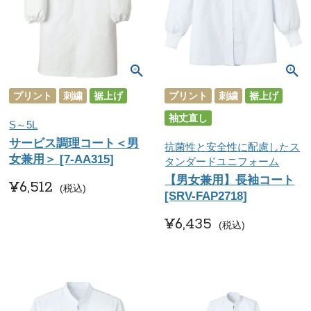
プリント
刺繍
裾上げ
プリント
刺繍
裾上げ
袖丈直し
S～5L
サービス調理コート＜男
抗菌性と安全性に配慮したス
女兼用＞ [7-AA315]
タンダードユニフォーム
【男女兼用】長袖コート
¥
6,512
税込
[SRV-FAP2718]
¥
6,435
税込