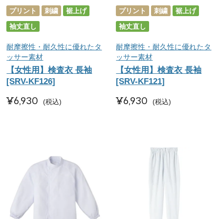
プリント
刺繍
裾上げ
プリント
刺繍
裾上げ
袖丈直し
袖丈直し
耐摩擦性・耐久性に優れたタ
耐摩擦性・耐久性に優れたタ
ッサー素材
ッサー素材
【女性用】検査衣 長袖
【女性用】検査衣 長袖
[SRV-KF126]
[SRV-KF121]
¥
6,930
¥
6,930
税込
税込