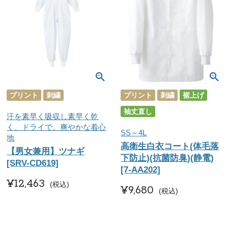
プリント
刺繍
プリント
刺繍
裾上げ
袖丈直し
汗を素早く吸収し素早く乾
く、ドライで。爽やかな着心
SS～4L
地
高衛生白衣コート(体毛落
【男女兼用】ツナギ
下防止)(抗菌防臭)(静電)
[SRV-CD619]
[7-AA202]
¥
12,463
税込
¥
9,680
税込