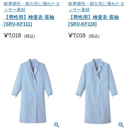
耐摩擦性・耐久性に優れたタ
耐摩擦性・耐久性に優れたタ
ッサー素材
ッサー素材
【男性用】検査衣 長袖
【男性用】検査衣 長袖
[SRV-KF111]
[SRV-KF116]
¥
7,018
¥
7,018
税込
税込