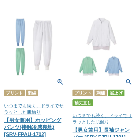
プリント
刺繍
プリント
刺繍
裾上げ
袖丈直し
いつまでも続く、ドライでサ
ラッとした肌触り
いつまでも続く、ドライでサ
【男女兼用】ホッピング
ラッとした肌触り
パンツ(接触冷感裏地)
【男女兼用】長袖ジャン
[SRV-FPAU-1702]