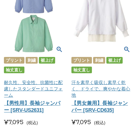
プリント
刺繍
裾上げ
プリント
刺繍
裾上げ
袖丈直し
袖丈直し
耐久性、安全性、抗菌性に配
汗を素早く吸収し素早く乾
慮したスタンダードユニフォ
く、ドライで。爽やかな着心
ーム
地
【男性用】長袖ジャンパ
【男女兼用】長袖ジャン
ー [SRV-US2631]
パー [SRV-CD635]
¥
7,095
¥
7,095
税込
税込