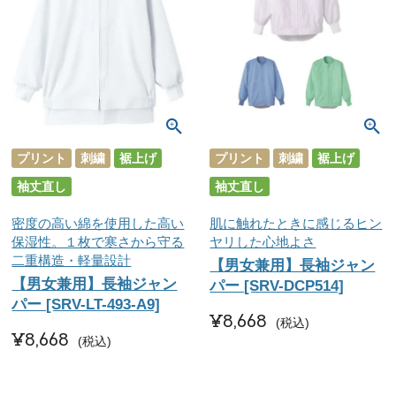
プリント
刺繍
裾上げ
プリント
刺繍
裾上げ
袖丈直し
袖丈直し
密度の高い綿を使用した高い
肌に触れたときに感じるヒン
保湿性。１枚で寒さから守る
ヤリした心地よさ
二重構造・軽量設計
【男女兼用】長袖ジャン
【男女兼用】長袖ジャン
パー [SRV-DCP514]
パー [SRV-LT-493-A9]
¥
8,668
税込
¥
8,668
税込