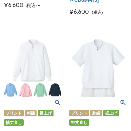
～CD694-K3]
¥
6,600
税込
〜
¥
6,600
税込
プリント
刺繍
裾上げ
プリント
刺繍
裾上げ
袖丈直し
袖丈直し