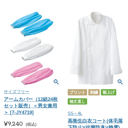
サイズフリー
プリント
刺繍
裾上げ
アームカバー（12組24枚
袖丈直し
セット販売）＜男女兼用
＞ [7-JY4719]
SS～4L
高衛生白衣コート(体毛落
¥
9,240
税込
下防止)(抗菌防臭)(静電)