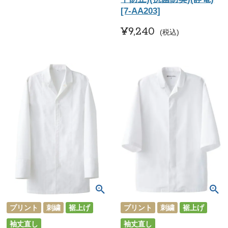
[7-AA203]
¥
9,240
税込
プリント
刺繍
裾上げ
プリント
刺繍
裾上げ
袖丈直し
袖丈直し