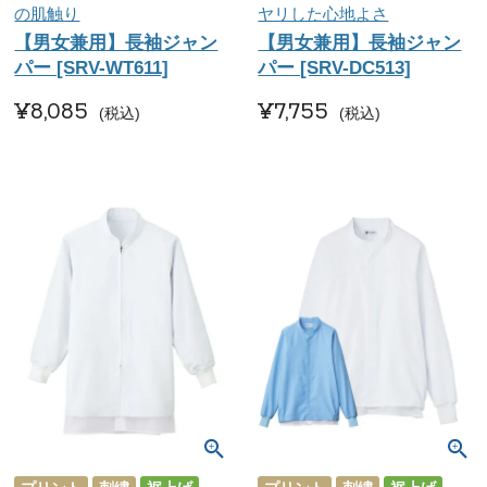
の肌触り
ヤリした心地よさ
【男女兼用】長袖ジャン
【男女兼用】長袖ジャン
パー [SRV-WT611]
パー [SRV-DC513]
¥
8,085
¥
7,755
税込
税込