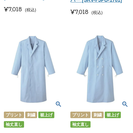
パー [SRV-FJPU-1701]
¥
7,018
税込
¥
7,018
税込
プリント
刺繍
裾上げ
プリント
刺繍
裾上げ
袖丈直し
袖丈直し