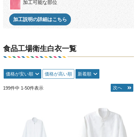
加工可能な部位
加工説明の詳細はこちら
食品工場衛生白衣一覧
価格が安い順
価格が高い順
新着順
199
件中
1
-
50
件表示