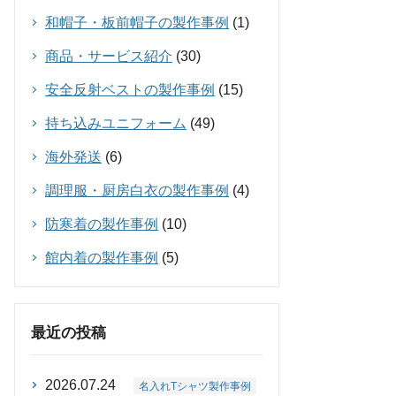
和帽子・板前帽子の製作事例
(1)
商品・サービス紹介
(30)
安全反射ベストの製作事例
(15)
持ち込みユニフォーム
(49)
海外発送
(6)
調理服・厨房白衣の製作事例
(4)
防寒着の製作事例
(10)
館内着の製作事例
(5)
最近の投稿
2026.07.24
名入れTシャツ製作事例