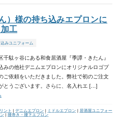
ん）様の持ち込みエプロンに
ト加工
ち込みユニフォーム
区千駄ヶ谷にある和食居酒屋『季譚・きたん』
込みの他社デニムエプロンにオリジナルロゴプ
のご依頼をいただきました。弊社で初のご注文
がとうございます。さらに、名入れエ […]
る
リント
|
デニムエプロン
|
ミドルエプロン
|
居酒屋ユニフォー
ン
|
腰巻き・腰下エプロン