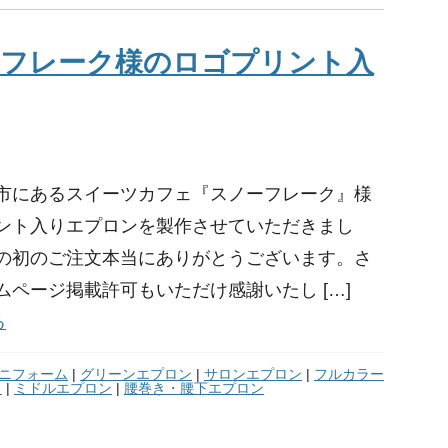
ーフレーク様のロゴプリント入
市にあるスイーツカフェ『スノーフレーク』様
ント入りエプロンを製作させていただきまし
の初のご注文本当にありがとうございます。さ
ムページ掲載許可もいただけ感謝いたし […]
る
ニフォーム
|
グリーンエプロン
|
サロンエプロン
|
フルカラー
ト
|
ミドルエプロン
|
腰巻き・腰下エプロン