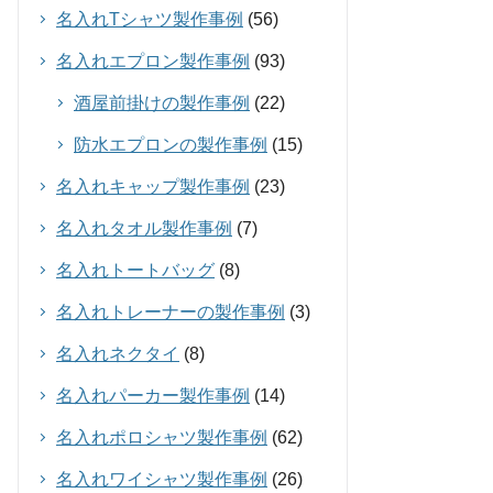
名入れTシャツ製作事例
(56)
名入れエプロン製作事例
(93)
酒屋前掛けの製作事例
(22)
防水エプロンの製作事例
(15)
名入れキャップ製作事例
(23)
名入れタオル製作事例
(7)
名入れトートバッグ
(8)
名入れトレーナーの製作事例
(3)
名入れネクタイ
(8)
名入れパーカー製作事例
(14)
名入れポロシャツ製作事例
(62)
名入れワイシャツ製作事例
(26)