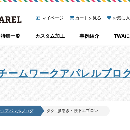
マイページ
カートを見る
お気に入
特集一覧
カスタム加工
事例紹介
TWA
チームワークアパレルブロ
タグ : 腰巻き・腰下エプロン
ークアパレルブログ