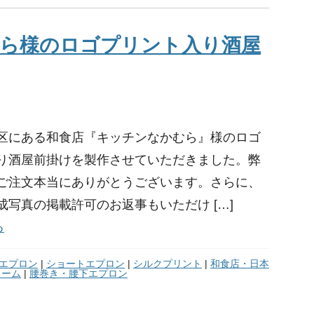
ら様のロゴプリント入り酒屋
区にある和食店『キッチンなかむら』様のロゴ
り酒屋前掛けを製作させていただきました。弊
ご注文本当にありがとうございます。さらに、
成写真の掲載許可のお返事もいただけ […]
る
エプロン
|
ショートエプロン
|
シルクプリント
|
和食店・日本
ォーム
|
腰巻き・腰下エプロン