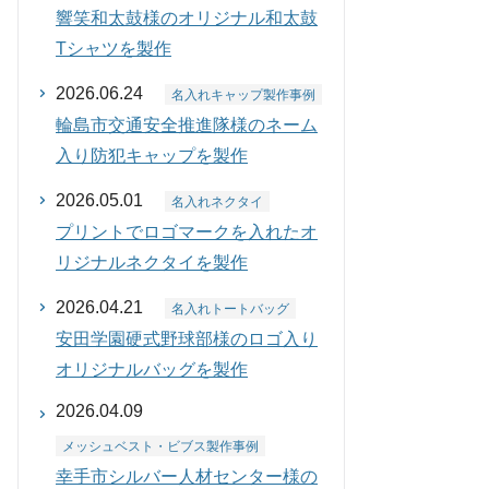
響笑和太鼓様のオリジナル和太鼓
Tシャツを製作
2026.06.24
名入れキャップ製作事例
輪島市交通安全推進隊様のネーム
入り防犯キャップを製作
2026.05.01
名入れネクタイ
プリントでロゴマークを入れたオ
リジナルネクタイを製作
2026.04.21
名入れトートバッグ
安田学園硬式野球部様のロゴ入り
オリジナルバッグを製作
2026.04.09
メッシュベスト・ビブス製作事例
幸手市シルバー人材センター様の