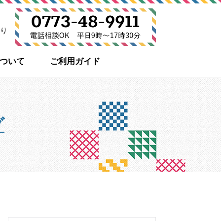
り
について
ご利用ガイド
グ