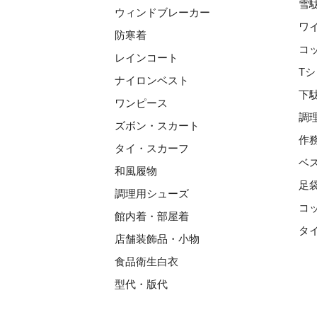
雪
ウィンドブレーカー
ワ
防寒着
コ
レインコート
T
ナイロンベスト
下
ワンピース
調
ズボン・スカート
作
タイ・スカーフ
ベ
和風履物
足
調理用シューズ
コ
館内着・部屋着
タ
店舗装飾品・小物
食品衛生白衣
型代・版代