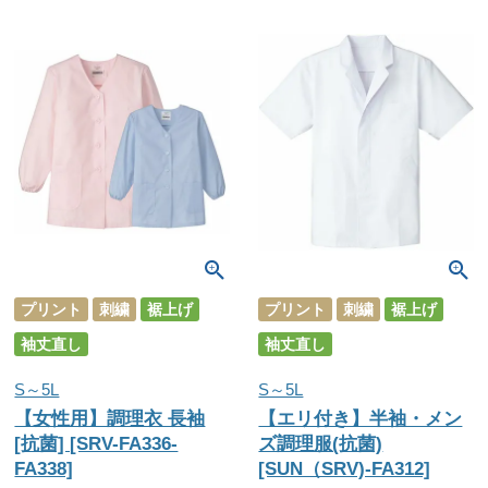
プリント
刺繍
裾上げ
プリント
刺繍
裾上げ
袖丈直し
袖丈直し
S～5L
S～5L
【女性用】調理衣 長袖
【エリ付き】半袖・メン
[抗菌] [SRV-FA336-
ズ調理服(抗菌)
FA338]
[SUN（SRV)-FA312]