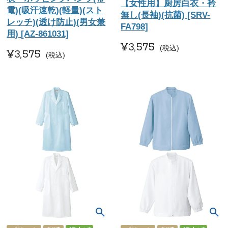
【女性用】厨房白衣・衿
電)(吸汗速乾)(軽量)(スト
無し(長袖)(抗菌) [SRV-
レッチ)(透け防止)(男女兼
FA798]
用) [AZ-861031]
¥
3,575
税込
¥
3,575
税込