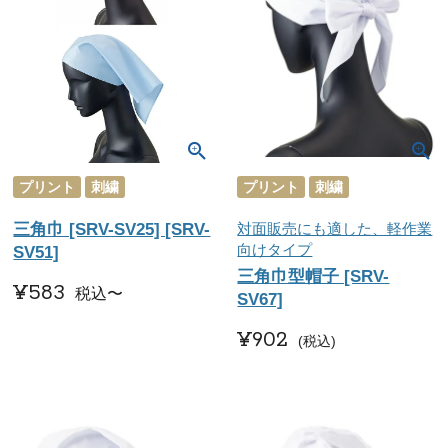
プリント
刺繍
プリント
刺繍
三角巾 [SRV-SV25] [SRV-
対面販売にも適した、軽作業
向けタイプ
SV51]
三角巾型帽子 [SRV-
¥
583
税込
〜
SV67]
¥
902
税込