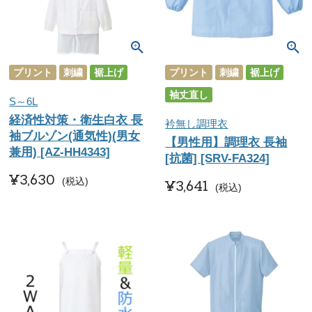
プリント
刺繍
裾上げ
プリント
刺繍
裾上げ
袖丈直し
S～6L
経済性対策・衛生白衣 長
衿無し調理衣
袖ブルゾン(通気性)(男女
【男性用】調理衣 長袖
兼用) [AZ-HH4343]
[抗菌] [SRV-FA324]
¥
3,630
税込
¥
3,641
税込