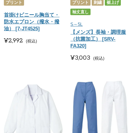
プリント
プリント
刺繍
裾上げ
袖丈直し
首掛けビニール胸当て・
防水エプロン（撥水・撥
S～5L
油） [7-JT4525]
【メンズ】長袖・調理服
（抗菌加工） [SRV-
¥
2,992
税込
FA320]
¥
3,003
税込