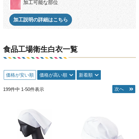
加工可能な部位
加工説明の詳細はこちら
食品工場衛生白衣一覧
価格が安い順
価格が高い順
新着順
199
件中
1
-
50
件表示