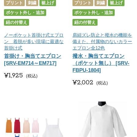
プリント
刺繍
裾上げ
プリント
刺繍
裾上げ
ポケット外し・追加
ポケット外し・追加
紐の付替え
紐の付替え
ノーポケット首掛け式エプロ
肩紐ズレ防止と撥水の機能を
ン 着脱が多い現場に最適な
備えた、付属物のないカラー
首掛け式
エプロン全12色
首掛け・胸当てエプロン
撥水・胸当てエプロン
[SRV-EM714～EM717]
（ポケット無し） [SRV-
FBPU-1804]
¥
1,925
税込
¥
2,002
税込