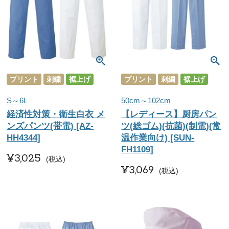
プリント
刺繍
裾上げ
プリント
刺繍
裾上げ
S～6L
50cm～102cm
経済性対策・衛生白衣 メ
【レディース】厨房パン
ンズパンツ(帯電) [AZ-
ツ(総ゴム)(抗菌)(制電)(常
HH4344]
温作業向け) [SUN-
FH1109]
¥
3,025
税込
¥
3,069
税込