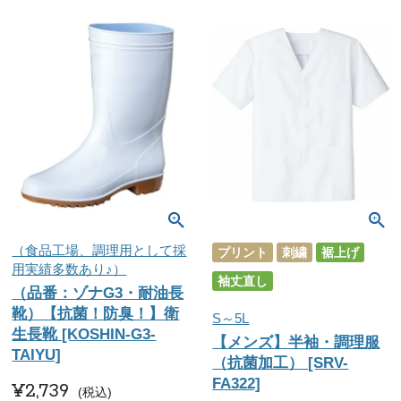
（食品工場、調理用として採
プリント
刺繍
裾上げ
用実績多数あり♪）
袖丈直し
（品番：ゾナG3・耐油長
靴）【抗菌！防臭！】衛
S～5L
生長靴 [KOSHIN-G3-
【メンズ】半袖・調理服
TAIYU]
（抗菌加工） [SRV-
FA322]
¥
2,739
税込