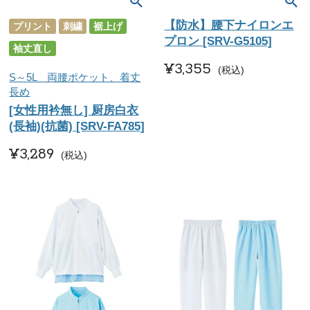
【防水】腰下ナイロンエ
プリント
刺繍
裾上げ
プロン [SRV-G5105]
袖丈直し
¥
3,355
税込
S～5L 両腰ポケット、着丈
長め
[女性用衿無し] 厨房白衣
(長袖)(抗菌) [SRV-FA785]
¥
3,289
税込