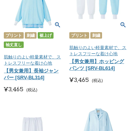
プリント
刺繍
裾上げ
プリント
刺繍
袖丈直し
肌触りのよい軽量素材で、ス
トレスフリーな着け心地
肌触りのよい軽量素材で、ス
【男女兼用】ホッピング
トレスフリーな着け心地
パンツ [SRV-BL614]
【男女兼用】長袖ジャン
パー [SRV-BL314]
¥
3,465
税込
¥
3,465
税込