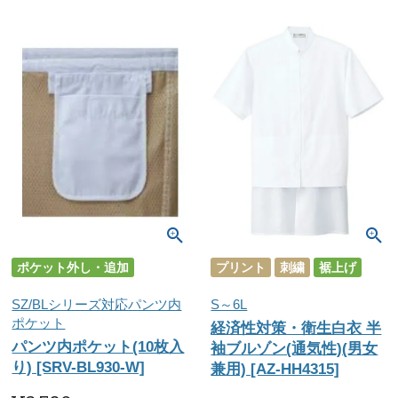
ポケット外し・追加
プリント
刺繍
裾上げ
SZ/BLシリーズ対応パンツ内
S～6L
ポケット
経済性対策・衛生白衣 半
パンツ内ポケット(10枚入
袖ブルゾン(通気性)(男女
り) [SRV-BL930-W]
兼用) [AZ-HH4315]