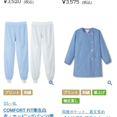
¥
3,520
¥
3,575
税込
税込
プリント
刺繍
プリント
刺繍
裾上げ
袖丈直し
SS～6L
COMFORT FIT衛生白
両腰ポケット、着丈長め
衣・ホッピングパンツ(帯