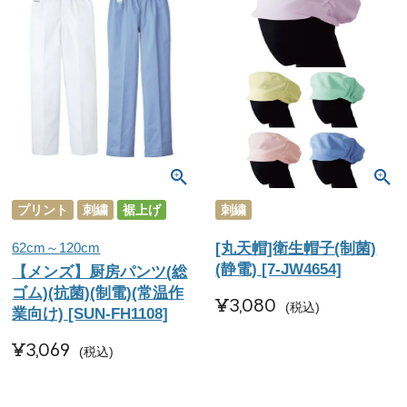
プリント
刺繍
裾上げ
刺繍
62cm～120cm
[丸天帽]衛生帽子(制菌)
(静電) [7-JW4654]
【メンズ】厨房パンツ(総
ゴム)(抗菌)(制電)(常温作
¥
3,080
税込
業向け) [SUN-FH1108]
¥
3,069
税込