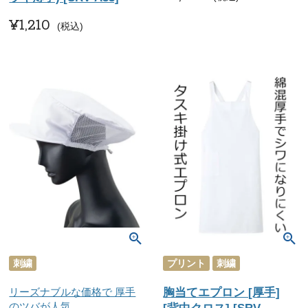
¥
1,210
税込
刺繍
プリント
刺繍
リーズナブルな価格で 厚手
胸当てエプロン [厚手]
のツバが人気