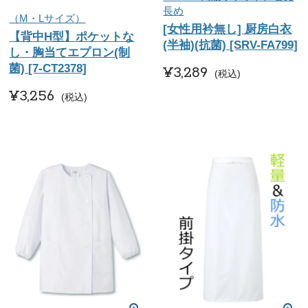
長め
（M・Lサイズ）
[女性用衿無し] 厨房白衣
【背中H型】ポケットな
(半袖)(抗菌) [SRV-FA799]
し・胸当てエプロン(制
菌) [7-CT2378]
¥
3,289
税込
¥
3,256
税込