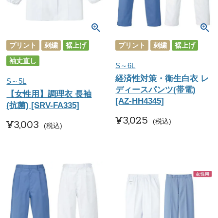
プリント
刺繍
裾上げ
プリント
刺繍
裾上げ
袖丈直し
S～6L
経済性対策・衛生白衣 レ
S～5L
ディースパンツ(帯電)
【女性用】調理衣 長袖
[AZ-HH4345]
(抗菌) [SRV-FA335]
¥
3,025
税込
¥
3,003
税込