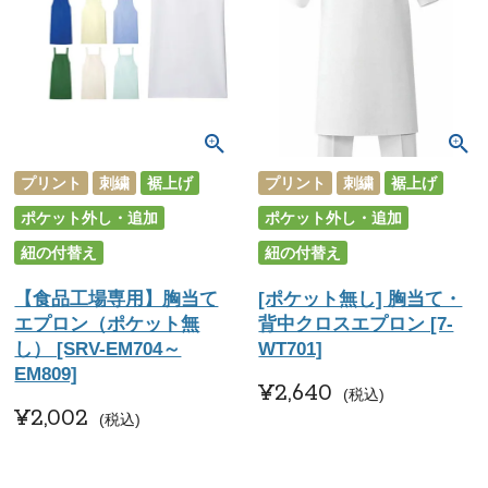
プリント
刺繍
裾上げ
プリント
刺繍
裾上げ
ポケット外し・追加
ポケット外し・追加
紐の付替え
紐の付替え
【食品工場専用】胸当て
[ポケット無し] 胸当て・
エプロン（ポケット無
背中クロスエプロン [7-
し） [SRV-EM704～
WT701]
EM809]
¥
2,640
税込
¥
2,002
税込