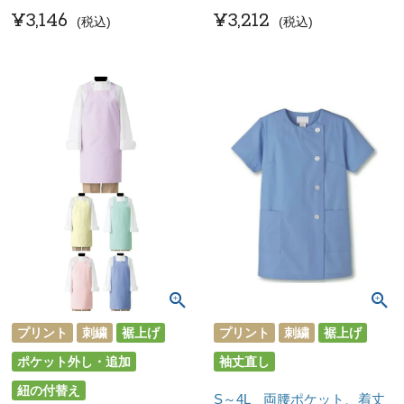
¥
3,146
¥
3,212
税込
税込
プリント
刺繍
裾上げ
プリント
刺繍
裾上げ
ポケット外し・追加
袖丈直し
紐の付替え
S～4L 両腰ポケット、着丈