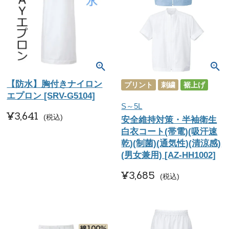
【防水】胸付きナイロン
プリント
刺繍
裾上げ
エプロン [SRV-G5104]
S～5L
¥
3,641
税込
安全維持対策・半袖衛生
白衣コート(帯電)(吸汗速
乾)(制菌)(通気性)(清涼感)
(男女兼用) [AZ-HH1002]
¥
3,685
税込