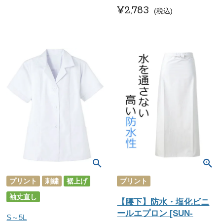
¥
2,783
税込
プリント
刺繍
裾上げ
プリント
袖丈直し
【腰下】防水・塩化ビニ
ールエプロン [SUN-
S～5L