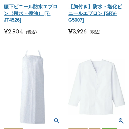
腰下ビニール防水エプロ
【胸付き】防水・塩化ビ
ン（撥水・撥油） [7-
ニールエプロン [SRV-
JT4526]
G5007]
¥
2,904
¥
2,926
税込
税込