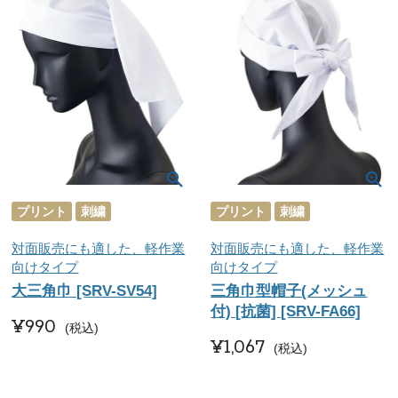
プリント
刺繍
プリント
刺繍
対面販売にも適した、軽作業
対面販売にも適した、軽作業
向けタイプ
向けタイプ
大三角巾 [SRV-SV54]
三角巾型帽子(メッシュ
付) [抗菌] [SRV-FA66]
¥
990
税込
¥
1,067
税込