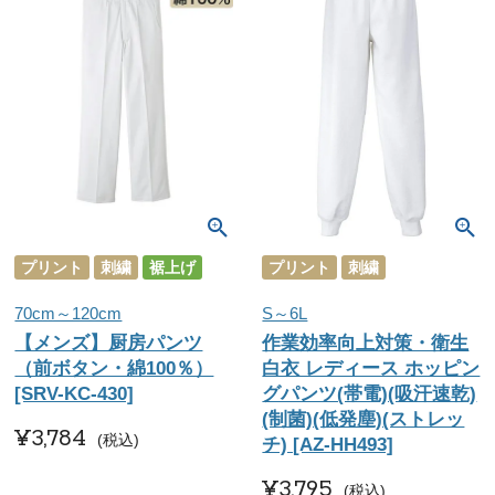
プリント
刺繍
裾上げ
プリント
刺繍
70cm～120cm
S～6L
【メンズ】厨房パンツ
作業効率向上対策・衛生
（前ボタン・綿100％）
白衣 レディース ホッピン
[SRV-KC-430]
グパンツ(帯電)(吸汗速乾)
(制菌)(低発塵)(ストレッ
¥
3,784
税込
チ) [AZ-HH493]
¥
3,795
税込