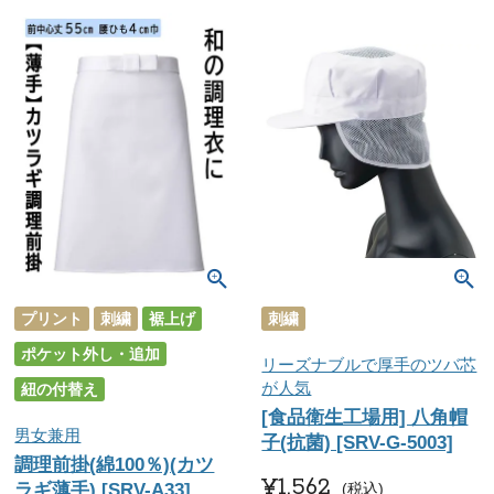
プリント
刺繍
裾上げ
刺繍
ポケット外し・追加
リーズナブルで厚手のツバ芯
が人気
紐の付替え
[食品衛生工場用] 八角帽
男女兼用
子(抗菌) [SRV-G-5003]
調理前掛(綿100％)(カツ
¥
1,562
ラギ薄手) [SRV-A33]
税込