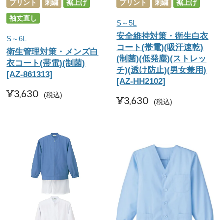
プリント
刺繍
裾上げ
プリント
刺繍
裾上げ
袖丈直し
S～5L
安全維持対策・衛生白衣
S～6L
コート(帯電)(吸汗速乾)
衛生管理対策・メンズ白
(制菌)(低発塵)(ストレッ
衣コート(帯電)(制菌)
チ)(透け防止)(男女兼用)
[AZ-861313]
[AZ-HH2102]
¥
3,630
税込
¥
3,630
税込