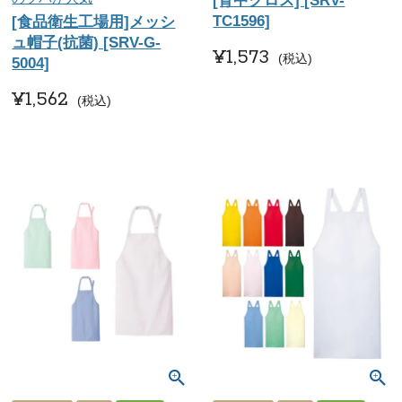
[背中クロス] [SRV-
TC1596]
[食品衛生工場用]メッシ
ュ帽子(抗菌) [SRV-G-
¥
1,573
税込
5004]
¥
1,562
税込