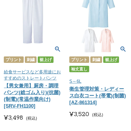
プリント
刺繍
裾上げ
プリント
刺繍
裾上げ
袖丈直し
給食サービスなど多用途にお
すすめのストレートパンツ
S～6L
【男女兼用】厨房・調理
衛生管理対策・レディー
パンツ(総ゴム入り)(抗菌)
ス白衣コート(帯電)(制菌)
(制電)(常温作業向け)
[AZ-861314]
[SRV-FH1100]
¥
3,520
税込
¥
3,498
税込