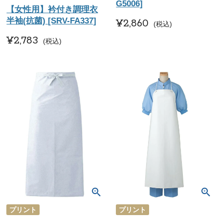
G5006]
【女性用】衿付き調理衣
半袖(抗菌) [SRV-FA337]
¥
2,860
税込
¥
2,783
税込
プリント
プリント