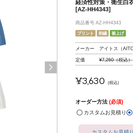
経済性対策・衛生白衣
[AZ-HH4343]
商品番号
AZ-HH4343
プリント
刺繍
裾上げ
メーカー アイトス（AIT
定価
¥7,260（税込）
¥
3,630
税込
オーダー方法
(必須)
カスタムお見積り
カスタムお見積