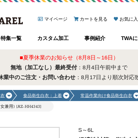
マイページ
カートを見る
お気に入
特集一覧
カスタム加工
事例紹介
TWA
■夏季休業のお知らせ（8月8日～16日）
無地（加工なし）最終受付
：8月4日午前中まで
休業中のご注文・お問い合わせ
：8月17日より順次対応
白衣
食品衛生白衣：上着
常温作業向け食品衛生白衣
) [AZ-HH4343]
S～6L