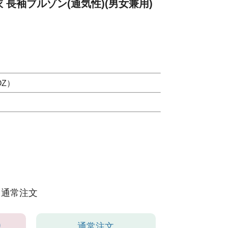
 長袖ブルゾン(通気性)(男女兼用)
OZ）
通常注文
り
通常注文