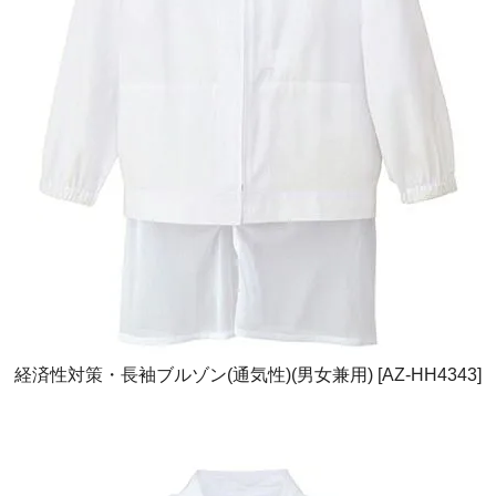
経済性対策・長袖ブルゾン(通気性)(男女兼用) [AZ-HH4343]