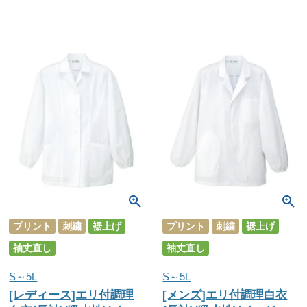
プリント
刺繍
裾上げ
プリント
刺繍
裾上げ
袖丈直し
袖丈直し
S～5L
S～5L
[レディース]エリ付調理
[メンズ]エリ付調理白衣