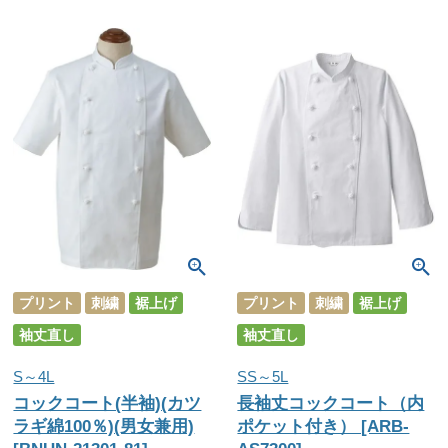
プリント
刺繍
裾上げ
プリント
刺繍
裾上げ
袖丈直し
袖丈直し
S～4L
SS～5L
コックコート(半袖)(カツ
長袖丈コックコート（内
ラギ綿100％)(男女兼用)
ポケット付き） [ARB-