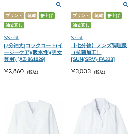
プリント
刺繍
裾上げ
プリント
刺繍
裾上げ
袖丈直し
袖丈直し
SS～6L
S～5L
[7分袖丈]コックコート(イ
【七分袖】メンズ調理服
ージーケア)(吸水性)(男女
（抗菌加工）
兼用) [AZ-861029]
[SUN(SRV)-FA323]
¥
2,860
¥
3,003
税込
税込