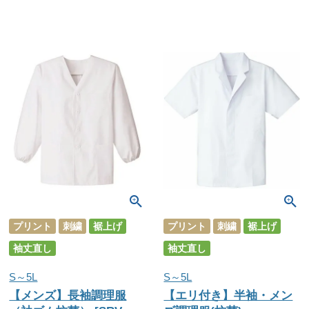
プリント
刺繍
裾上げ
プリント
刺繍
裾上げ
袖丈直し
袖丈直し
S～5L
S～5L
【メンズ】長袖調理服
【エリ付き】半袖・メン