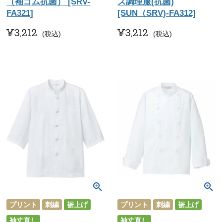
（袖ゴム抗菌） [SRV-
ズ調理服(抗菌)
FA321]
[SUN（SRV)-FA312]
¥
3,212
¥
3,212
税込
税込
プリント
刺繍
裾上げ
プリント
刺繍
裾上げ
袖丈直し
袖丈直し