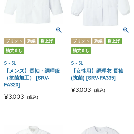
プリント
刺繍
裾上げ
プリント
刺繍
裾上げ
袖丈直し
袖丈直し
S～5L
S～5L
【メンズ】長袖・調理服
【女性用】調理衣 長袖
（抗菌加工） [SRV-
(抗菌) [SRV-FA335]
FA320]
¥
3,003
税込
¥
3,003
税込