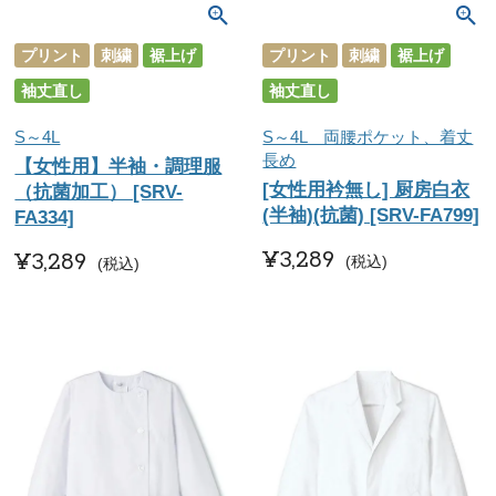
プリント
刺繍
裾上げ
プリント
刺繍
裾上げ
袖丈直し
袖丈直し
S～4L
S～4L 両腰ポケット、着丈
長め
【女性用】半袖・調理服
[女性用衿無し] 厨房白衣
（抗菌加工） [SRV-
(半袖)(抗菌) [SRV-FA799]
FA334]
¥
3,289
¥
3,289
税込
税込