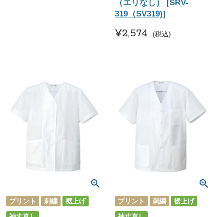
（エリなし） [SRV-
319（SV319)]
¥
2,574
税込
プリント
刺繍
裾上げ
プリント
刺繍
裾上げ
袖丈直し
袖丈直し