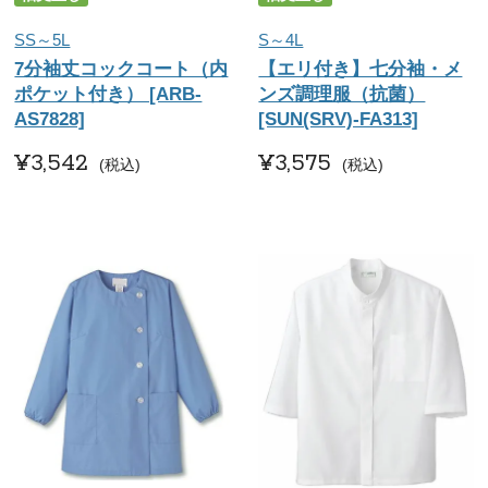
SS～5L
S～4L
7分袖丈コックコート（内
【エリ付き】七分袖・メ
ポケット付き） [ARB-
ンズ調理服（抗菌）
AS7828]
[SUN(SRV)-FA313]
¥
3,542
¥
3,575
税込
税込