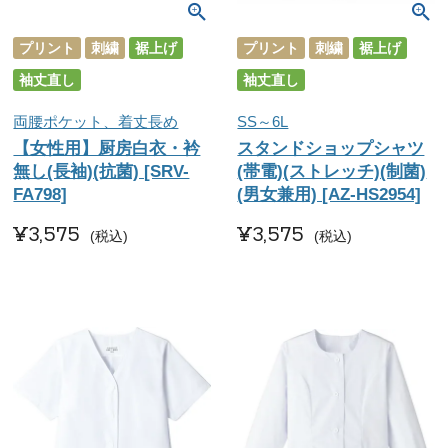
プリント
刺繍
裾上げ
プリント
刺繍
裾上げ
袖丈直し
袖丈直し
両腰ポケット、着丈長め
SS～6L
【女性用】厨房白衣・衿
スタンドショップシャツ
無し(長袖)(抗菌) [SRV-
(帯電)(ストレッチ)(制菌)
FA798]
(男女兼用) [AZ-HS2954]
¥
3,575
¥
3,575
税込
税込