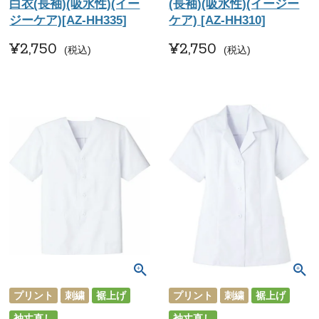
白衣(長袖)(吸水性)(イー
(長袖)(吸水性)(イージー
ジーケア)[AZ-HH335]
ケア) [AZ-HH310]
¥
2,750
¥
2,750
税込
税込
プリント
刺繍
裾上げ
プリント
刺繍
裾上げ
袖丈直し
袖丈直し