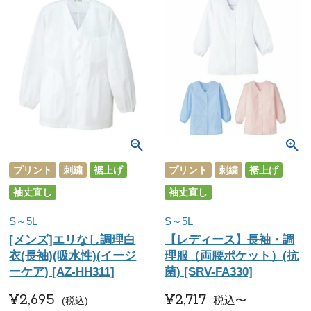
プリント
刺繍
裾上げ
プリント
刺繍
裾上げ
袖丈直し
袖丈直し
S～5L
S～5L
[メンズ]エリなし調理白
【レディース】長袖・調
衣(長袖)(吸水性)(イージ
理服（両腰ポケット）(抗
ーケア) [AZ-HH311]
菌) [SRV-FA330]
¥
2,695
¥
2,717
税込
〜
税込