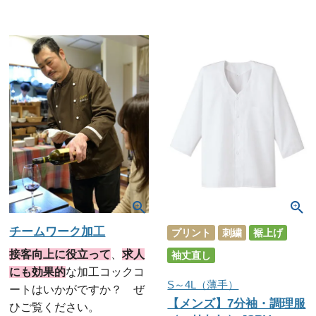
チームワーク加工
プリント
刺繍
裾上げ
接客向上に役立って
、
求人
袖丈直し
にも効果的
な加工コックコ
S～4L（薄手）
ートはいかがですか？ ぜ
【メンズ】7分袖・調理服
ひご覧ください。