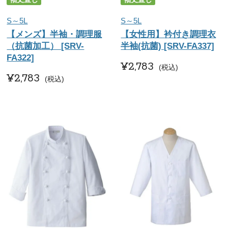
S～5L
S～5L
【メンズ】半袖・調理服
【女性用】衿付き調理衣
（抗菌加工） [SRV-
半袖(抗菌) [SRV-FA337]
FA322]
¥
2,783
税込
¥
2,783
税込