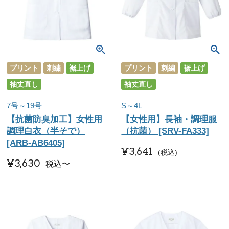
プリント
刺繍
裾上げ
プリント
刺繍
裾上げ
袖丈直し
袖丈直し
7号～19号
S～4L
【抗菌防臭加工】女性用
【女性用】長袖・調理服
調理白衣（半そで）
（抗菌） [SRV-FA333]
[ARB-AB6405]
¥
3,641
税込
¥
3,630
税込
〜