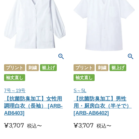
プリント
刺繍
裾上げ
プリント
刺繍
裾上げ
袖丈直し
袖丈直し
7号～19号
S～5L
【抗菌防臭加工】女性用
【抗菌防臭加工】男性
調理白衣（長袖） [ARB-
用・厨房白衣（半そで）
AB6403]
[ARB-AB6402]
¥
3,707
¥
3,707
税込
〜
税込
〜