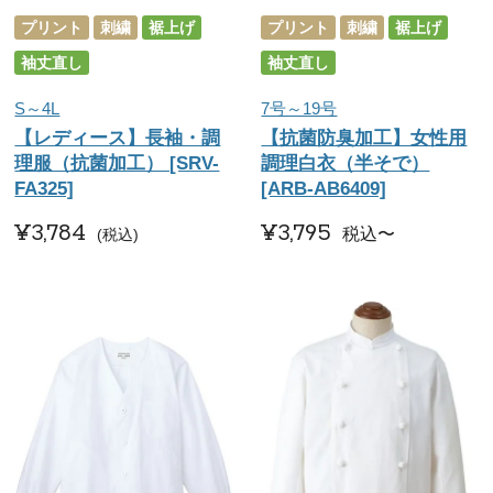
プリント
刺繍
裾上げ
プリント
刺繍
裾上げ
袖丈直し
袖丈直し
S～4L
7号～19号
【レディース】長袖・調
【抗菌防臭加工】女性用
理服（抗菌加工） [SRV-
調理白衣（半そで）
FA325]
[ARB-AB6409]
¥
3,784
¥
3,795
税込
〜
税込