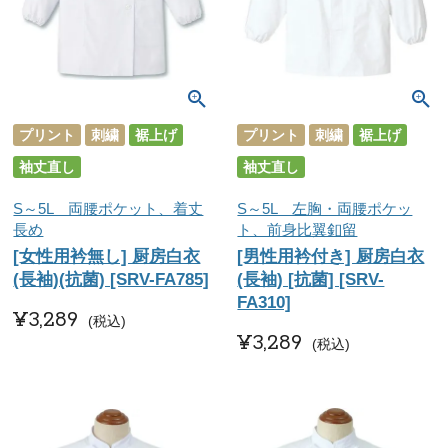
プリント
刺繍
裾上げ
プリント
刺繍
裾上げ
袖丈直し
袖丈直し
S～5L 両腰ポケット、着丈
S～5L 左胸・両腰ポケッ
長め
ト、前身比翼釦留
[女性用衿無し] 厨房白衣
[男性用衿付き] 厨房白衣
(長袖)(抗菌) [SRV-FA785]
(長袖) [抗菌] [SRV-
FA310]
¥
3,289
税込
¥
3,289
税込