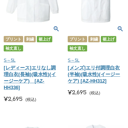
プリント
刺繍
裾上げ
プリント
刺繍
裾上げ
袖丈直し
袖丈直し
S～5L
S～5L
[レディース]エリなし調
[メンズ]エリ付調理白衣
理白衣(長袖)(吸水性)(イ
(半袖)(吸水性)(イージー
ージーケア) [AZ-
ケア) [AZ-HH312]
HH336]
¥
2,695
税込
¥
2,695
税込