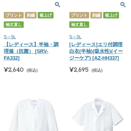
プリント
刺繍
裾上げ
プリント
刺繍
裾上げ
袖丈直し
袖丈直し
S～5L
S～5L
【レディース】半袖・調
[レディース]エリ付調理
理服（抗菌） [SRV-
白衣(半袖)(吸水性)(イー
FA332]
ジーケア) [AZ-HH337]
¥
2,640
¥
2,695
税込
税込