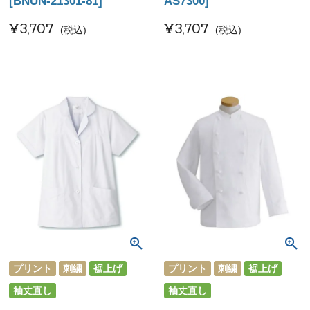
[BNUN-21301-81]
AS7300]
¥
3,707
¥
3,707
税込
税込
プリント
刺繍
裾上げ
プリント
刺繍
裾上げ
袖丈直し
袖丈直し