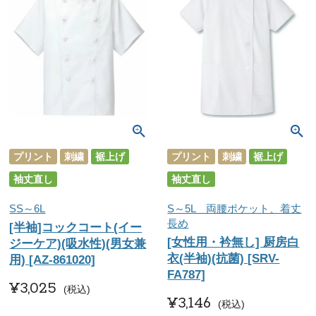
プリント
刺繍
裾上げ
プリント
刺繍
裾上げ
袖丈直し
袖丈直し
SS～6L
S～5L 両腰ポケット、着丈
長め
[半袖]コックコート(イー
[女性用・衿無し] 厨房白
ジーケア)(吸水性)(男女兼
衣(半袖)(抗菌) [SRV-
用) [AZ-861020]
FA787]
¥
3,025
税込
¥
3,146
税込