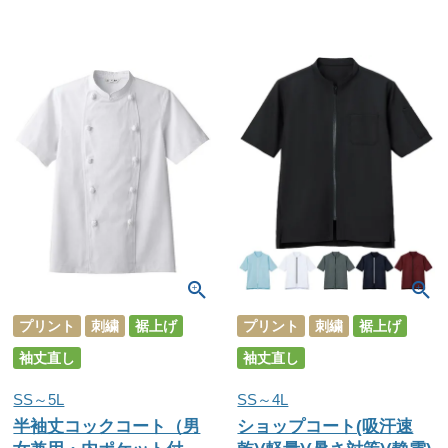
プリント
刺繍
裾上げ
プリント
刺繍
裾上げ
袖丈直し
袖丈直し
SS～5L
SS～4L
半袖丈コックコート（男
ショップコート(吸汗速