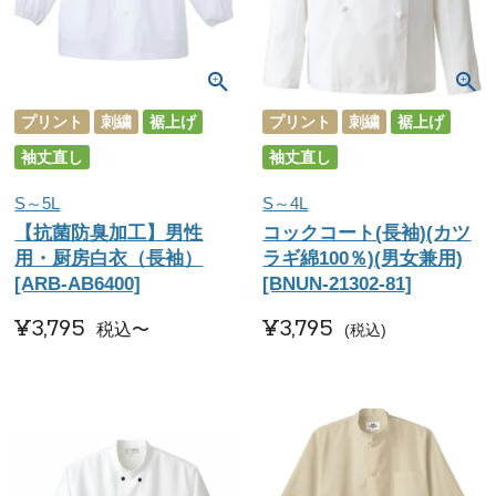
プリント
刺繍
裾上げ
プリント
刺繍
裾上げ
袖丈直し
袖丈直し
S～5L
S～4L
【抗菌防臭加工】男性
コックコート(長袖)(カツ
用・厨房白衣（長袖）
ラギ綿100％)(男女兼用)
[ARB-AB6400]
[BNUN-21302-81]
¥
3,795
¥
3,795
税込
〜
税込