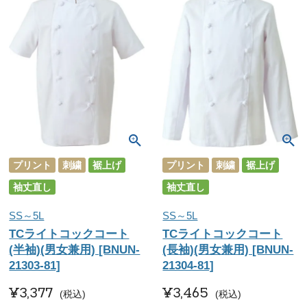
プリント
刺繍
裾上げ
プリント
刺繍
裾上げ
袖丈直し
袖丈直し
SS～5L
SS～5L
TCライトコックコート
TCライトコックコート
(半袖)(男女兼用) [BNUN-
(長袖)(男女兼用) [BNUN-
21303-81]
21304-81]
¥
3,377
¥
3,465
税込
税込