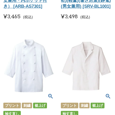
女兼用・内ポケット付
乾)(軽量)(暑さ対策)(静電)
き） [ARB-AS7301]
(男女兼用) [SRV-BL1001]
¥
3,465
¥
3,498
税込
税込
プリント
刺繍
裾上げ
プリント
刺繍
裾上げ
袖丈直し
袖丈直し