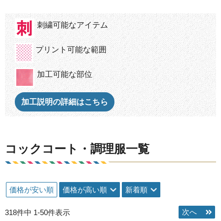
刺繍可能なアイテム
プリント可能な範囲
加工可能な部位
加工説明の詳細はこちら
コックコート・調理服一覧
価格が安い順
価格が高い順
新着順
318
件中
1
-
50
件表示