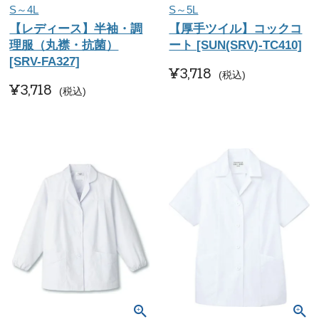
S～4L
S～5L
【レディース】半袖・調
【厚手ツイル】コックコ
理服（丸襟・抗菌）
ート [SUN(SRV)-TC410]
[SRV-FA327]
¥
3,718
税込
¥
3,718
税込