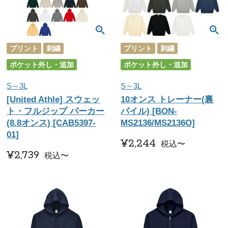
プリント
刺繍
プリント
刺繍
ポケット外し・追加
ポケット外し・追加
S～3L
S～3L
[United Athle] スウェッ
10オンス トレーナー(裏
ト・フルジップ パーカー
パイル) [BON-
(8.8オンス) [CAB5397-
MS2136/MS2136O]
01]
¥
2,244
税込
〜
¥
2,739
税込
〜