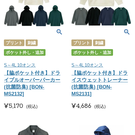
プリント
刺繍
プリント
刺繍
ポケット外し・追加
ポケット外し・追加
S～4L 10オンス
S～4L 10オンス
【脇ポケット付き】ドラ
【脇ポケット付き】ドラ
イプルオーバーパーカー
イスウェットトレーナー
(抗菌防臭) [BON-
(抗菌防臭) [BON-
MS2132]
MS2131]
¥
5,170
¥
4,686
税込
税込