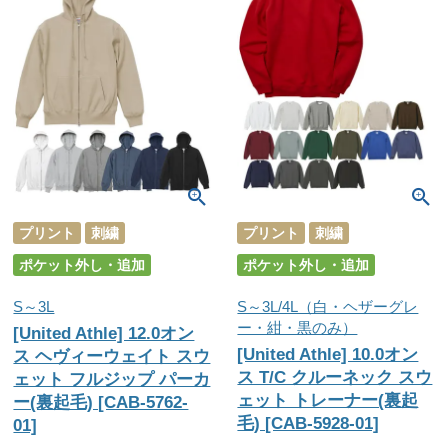
プリント
刺繍
プリント
刺繍
ポケット外し・追加
ポケット外し・追加
S～3L
S～3L/4L（白・ヘザーグレ
ー・紺・黒のみ）
[United Athle] 12.0オン
[United Athle] 10.0オン
ス ヘヴィーウェイト スウ
ス T/C クルーネック スウ
ェット フルジップ パーカ
ェット トレーナー(裏起
ー(裏起毛) [CAB-5762-
毛) [CAB-5928-01]
01]