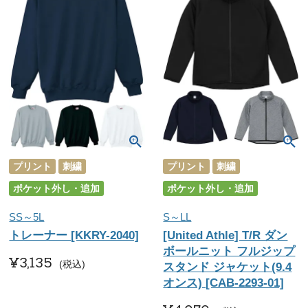
プリント
刺繍
プリント
刺繍
ポケット外し・追加
ポケット外し・追加
SS～5L
S～LL
トレーナー [KKRY-2040]
[United Athle] T/R ダン
ボールニット フルジップ
¥
3,135
税込
スタンド ジャケット(9.4
オンス) [CAB-2293-01]