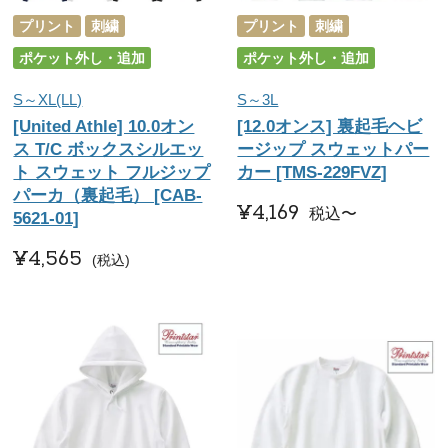
プリント
刺繍
プリント
刺繍
ポケット外し・追加
ポケット外し・追加
S～XL(LL)
S～3L
[United Athle] 10.0オン
[12.0オンス] 裏起毛ヘビ
ス T/C ボックスシルエッ
ージップ スウェットパー
ト スウェット フルジップ
カー [TMS-229FVZ]
パーカ（裏起毛） [CAB-
¥
4,169
税込
〜
5621-01]
¥
4,565
税込