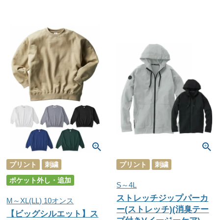
プリント
刺繍
プリント
刺繍
ポケット外し・追加
S～4L
ストレッチジップパーカ
M～XL(LL) 10オンス
ー(ストレッチ)(消臭テー
【ビッグシルエット】ス