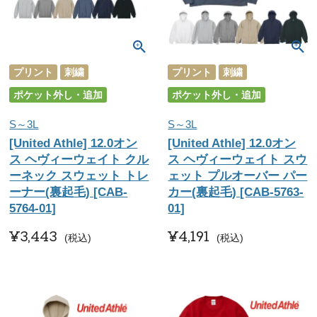
プリント
刺繍
プリント
刺繍
ポケット外し・追加
ポケット外し・追加
S～3L
S～3L
[United Athle] 12.0オン
[United Athle] 12.0オン
ス ヘヴィーウェイト クル
ス ヘヴィーウェイト スウ
ーネック スウェット トレ
ェット プルオーバー パー
ーナー(裏起毛) [CAB-
カー(裏起毛) [CAB-5763-
5764-01]
01]
¥
3,443
¥
4,191
税込
税込