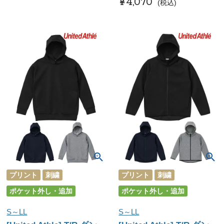
¥
4,070
税込
プリント
刺繍
プリント
刺繍
ポケット外し・追加
ポケット外し・追加
S～LL
S～LL