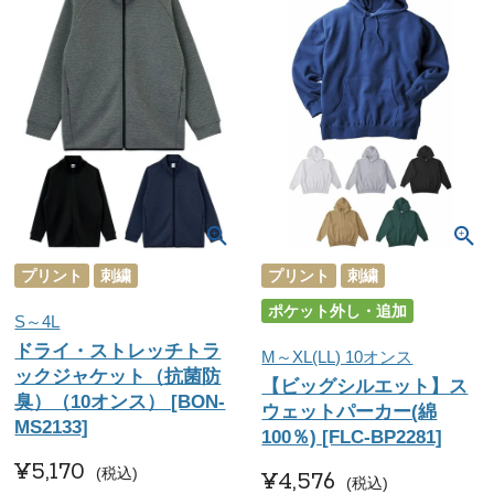
プリント
刺繍
プリント
刺繍
ポケット外し・追加
S～4L
ドライ・ストレッチトラ
M～XL(LL) 10オンス
ックジャケット（抗菌防
【ビッグシルエット】ス
臭）（10オンス） [BON-
ウェットパーカー(綿
MS2133]
100％) [FLC-BP2281]
¥
5,170
税込
¥
4,576
税込