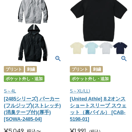
プリント
刺繍
プリント
刺繍
ポケット外し・追加
ポケット外し・追加
S～4L
S～XL(LL)
[2485シリーズ] パーカー
[United Athle] 8.2オンス
(フルジップ)(ストレッチ)
ショートスリーブ スウェ
(消臭テープ付)(厚手)
ット（裏パイル） [CAB-
[SOWA-2485-04]
5198-01]
¥
5,049
¥
1,991
税込
〜
税込