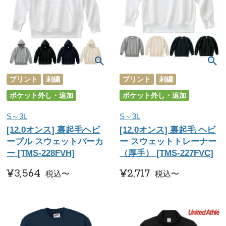
プリント
刺繍
プリント
刺繍
ポケット外し・追加
ポケット外し・追加
S～3L
S～3L
[12.0オンス] 裏起毛ヘビ
[12.0オンス] 裏起毛 ヘビ
ープル スウェットパーカ
ー スウェットトレーナー
ー [TMS-228FVH]
（厚手） [TMS-227FVC]
¥
3,564
¥
2,717
税込
〜
税込
〜