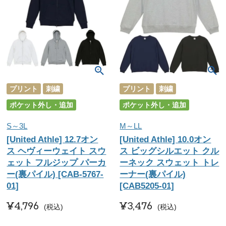
プリント
刺繍
プリント
刺繍
ポケット外し・追加
ポケット外し・追加
S～3L
M～LL
[United Athle] 12.7オン
[United Athle] 10.0オン
ス ヘヴィーウェイト スウ
ス ビッグシルエット クル
ェット フルジップ パーカ
ーネック スウェット トレ
ー(裏パイル) [CAB-5767-
ーナー(裏パイル)
01]
[CAB5205-01]
¥
4,796
¥
3,476
税込
税込