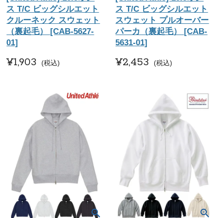
ス T/C ビッグシルエット
ス T/C ビッグシルエット
クルーネック スウェット
スウェット プルオーバー
（裏起毛） [CAB-5627-
パーカ（裏起毛） [CAB-
01]
5631-01]
¥
1,903
¥
2,453
税込
税込