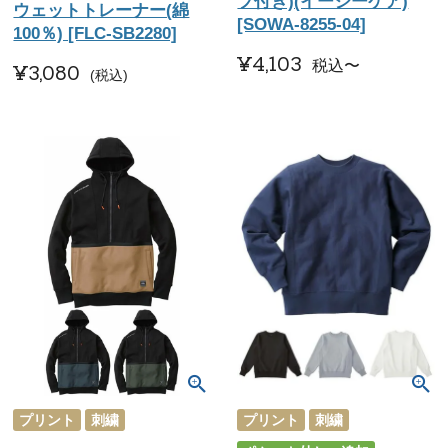
プ付き)(イージーケア)
ウェットトレーナー(綿
[SOWA-8255-04]
100％) [FLC-SB2280]
¥
4,103
税込
〜
¥
3,080
税込
プリント
刺繍
プリント
刺繍