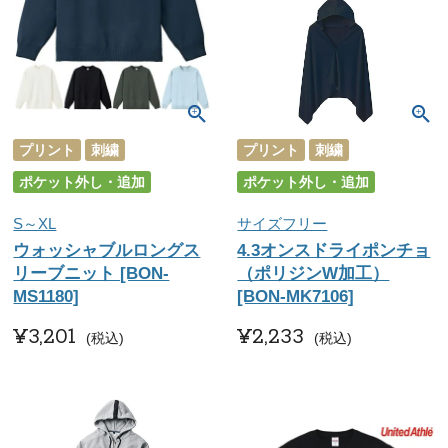
プリント
刺繍
プリント
刺繍
ポケット外し・追加
ポケット外し・追加
S～XL
サイズフリー
ウォッシャブルロングス
4.3オンスドライポンチョ
リーブニット [BON-
（ポリジンW加工）
MS1180]
[BON-MK7106]
¥
3,201
¥
2,233
税込
税込