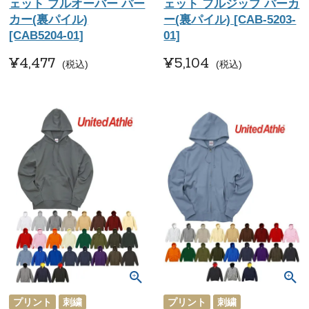
ェット プルオーバー パー
ェット フルジップ パーカ
カー(裏パイル)
ー(裏パイル) [CAB-5203-
[CAB5204-01]
01]
¥
4,477
¥
5,104
税込
税込
プリント
刺繍
プリント
刺繍