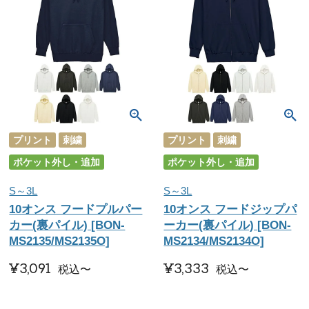
プリント
刺繍
プリント
刺繍
ポケット外し・追加
ポケット外し・追加
S～3L
S～3L
10オンス フードプルパー
10オンス フードジップパ
カー(裏パイル) [BON-
ーカー(裏パイル) [BON-
MS2135/MS2135O]
MS2134/MS2134O]
¥
3,091
¥
3,333
税込
〜
税込
〜