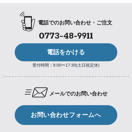
電話でのお問い合わせ・ご注文
0773-48-9911
電話をかける
受付時間：9:00〜17:30(土日祝定休)
メールでのお問い合わせ
お問い合わせフォームへ