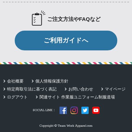
ご注文方法やFAQなど
ご利用ガイドへ
会社概要
個人情報保護方針
特定商取引法に基づく表記
お問い合わせ
マイページ
ログアウト
関連サイト 作業服ユニフォーム制服道場
SOCIAL LINK：
Copyright © Team Work Apparel.com