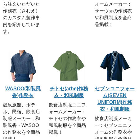
ら注文いただいた
ォームメーカー：
作務衣（さむえ）
サーヴォの作務衣
のカスタム製作事
や和風制服を全商
例を紹介していま
品掲載！
す。
WASOO(和装風
チトセ(arbe)作務
セブンユニフォー
香)作務衣
衣・和風制服
ム(SEVEN
UNIFORM)作務
温泉旅館、ホテ
飲食店制服ユニフ
衣・和風制服
ル、民宿、飲食店
ォームメーカー：
制服メーカー：和
チトセの作務衣や
飲食店制服メーカ
装風香・WASOO
和風制服を全商品
ー：セブンユニフ
の作務衣を全商品
掲載！
ォームの作務衣や
掲載！
和風制服を全商品