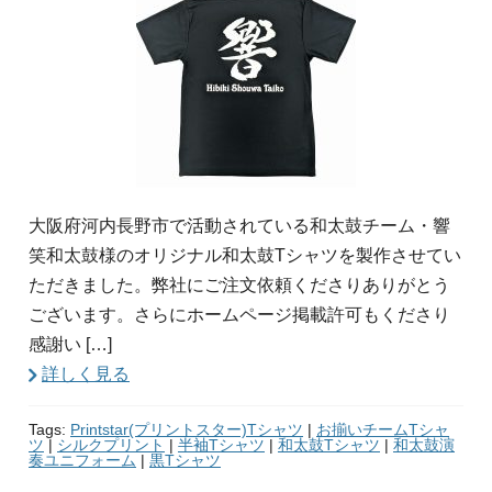
大阪府河内長野市で活動されている和太鼓チーム・響
笑和太鼓様のオリジナル和太鼓Tシャツを製作させてい
ただきました。弊社にご注文依頼くださりありがとう
ございます。さらにホームページ掲載許可もくださり
感謝い […]
詳しく見る
Tags:
Printstar(プリントスター)Tシャツ
|
お揃いチームTシャ
ツ
|
シルクプリント
|
半袖Tシャツ
|
和太鼓Tシャツ
|
和太鼓演
奏ユニフォーム
|
黒Tシャツ