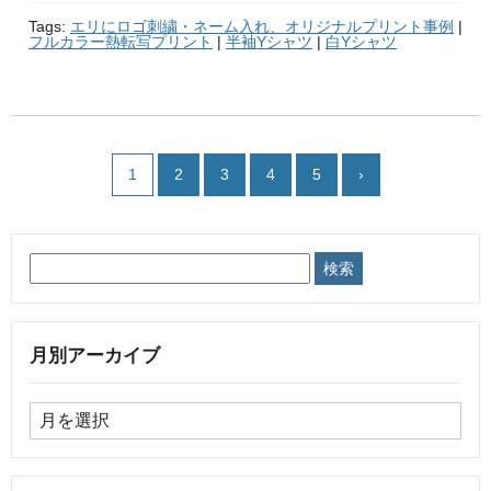
Tags:
エリにロゴ刺繍・ネーム入れ、オリジナルプリント事例
|
フルカラー熱転写プリント
|
半袖Yシャツ
|
白Yシャツ
1
2
3
4
5
›
月別アーカイブ