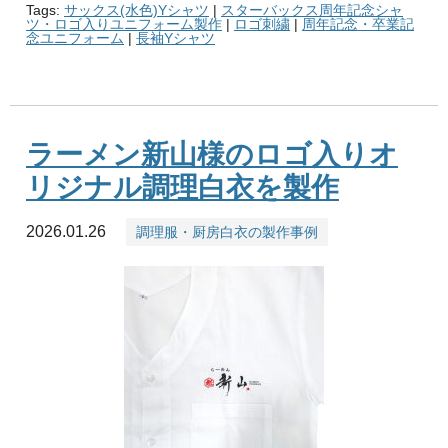
Tags:
サックス(水色)Yシャツ
|
スターバックス周年記念シャ
ツ・ロゴ入りユニフォーム製作
|
ロゴ刺繍
|
周年記念・卒業記
念ユニフォーム
|
長袖Yシャツ
ラーメン新山様のロゴ入りオ
リジナル調理白衣を製作
2026.01.26
調理服・厨房白衣の製作事例