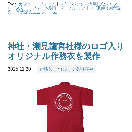
Tags:
カフェユニフォーム
|
スターバックス周年記念シャツ・
ロゴ入りユニフォーム製作
|
デニムシャツ
|
ロゴ刺繍
|
周年記
念・卒業記念ユニフォーム
神社・潮見龍宮社様のロゴ入り
オリジナル作務衣を製作
2025.11.20
作務衣（さむえ）の製作事例