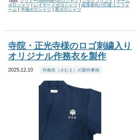
Tags:
グリマー(glimmer)ポロシャツ
|
シルクプリント
|
チーム
ポロシャツ
|
レイヤードポロシャツ
|
保護者向け応援ユニフォ
ーム
|
半袖ポロシャツ
|
黒ポロシャツ
寺院・正光寺様のロゴ刺繍入り
オリジナル作務衣を製作
2025.12.10
作務衣（さむえ）の製作事例