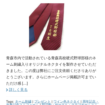
青森市内で活動されている青森高校硬式野球部様のネ
ーム刺繍入りオリジナルネクタイを製作させていただ
きました。この度は弊社にご注文依頼くださりありが
とうございます。さらにホームページ掲載許可までい
ただけ感 […]
詳しく見る
Tags:
ネーム刺繍
|
プレゼント
|
ワイン色ネクタイ
|
周年記念・
卒業記念ユニフォーム
|
部活動・サークル・クラブチームユニ