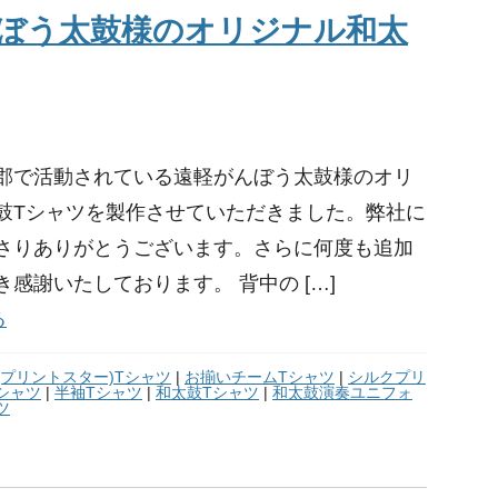
ぼう太鼓様のオリジナル和太
郡で活動されている遠軽がんぼう太鼓様のオリ
鼓Tシャツを製作させていただきました。弊社に
さりありがとうございます。さらに何度も追加
感謝いたしております。 背中の […]
る
tar(プリントスター)Tシャツ
|
お揃いチームTシャツ
|
シルクプリ
シャツ
|
半袖Tシャツ
|
和太鼓Tシャツ
|
和太鼓演奏ユニフォ
ツ