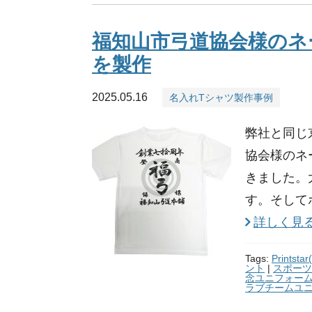
福知山市弓道協会様のネ
を製作
2025.05.16
名入れTシャツ製作事例
弊社と同じ
協会様のネ
きました。
す。そして
詳しく見
Tags:
Prints
ント
|
スポーツ
念ユニフォー
ラブチームユ