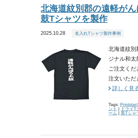
北海道紋別郡の遠軽がん
鼓Tシャツを製作
2025.10.28
名入れTシャツ製作事例
北海道紋別
ジナル和太
ご注文くだ
注文いただき
詳しく見
Tags:
Prints
ント
|
ドライT
ーム
|
黒Tシャ