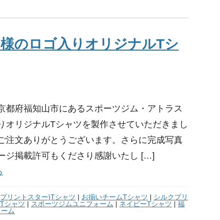
様のロゴ入りオリジナルTシ
京都府福知山市にあるスポーツジム・アトラス
りオリジナルTシャツを製作させていただきまし
ご注文ありがとうございます。さらに完成写真
ージ掲載許可もくださり感謝いたし […]
る
tar(プリントスター)Tシャツ
|
お揃いチームTシャツ
|
シルクプリ
Tシャツ
|
スポーツジムユニフォーム
|
ネイビーTシャツ
|
福
ォーム