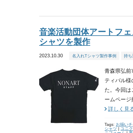
音楽活動団体アートフェ
シャツを製作
2023.10.30
名入れTシャツ製作事例
持ち
青森県弘前
ティバル様
た。今回は
ームページ
詳しく見
Tags:
お揃いチ
シャツ
|
ユニク
ニフォーム
|
黒