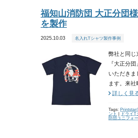
福知山消防団 大正分団
を製作
2025.10.03
名入れTシャツ製作事例
弊社と同じ
『大正分団
いただきま
ます。来社
詳しく見
Tags:
Prints
ント
|
ドライT
防団ユニフォ