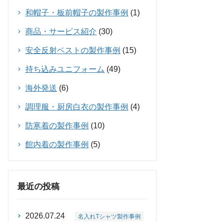
和帽子・板前帽子の製作事例
(1)
商品・サービス紹介
(30)
安全反射ベストの製作事例
(15)
持ち込みユニフォーム
(49)
海外発送
(6)
調理服・厨房白衣の製作事例
(4)
防寒着の製作事例
(10)
館内着の製作事例
(5)
最近の投稿
2026.07.24
名入れTシャツ製作事例