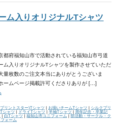
ーム入りオリジナルTシャツ
京都府福知山市で活動されている福知山市弓道
ーム入りオリジナルTシャツを製作させていただ
大量枚数のご注文本当にありがとうございま
ホームページ掲載許可くださりありが […]
る
tar(プリントスター)Tシャツ
|
お揃いチームTシャツ
|
シルクプリ
Tシャツ
|
ドライTシャツ
|
半袖Tシャツ
|
周年記念・卒業記
ム
|
白Tシャツ
|
福知山市ユニフォーム
|
部活動・サークル・ク
ニフォーム