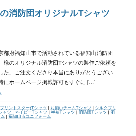
様の消防団オリジナルTシャツ
京都府福知山市で活動されている福知山消防団
』様のオリジナル消防団Tシャツの製作ご依頼を
した。ご注文くださり本当にありがとうござい
時にホームページ掲載許可もすぐに […]
る
tar(プリントスター)Tシャツ
|
お揃いチームTシャツ
|
シルクプリ
シャツ
|
ネイビーTシャツ
|
半袖Tシャツ
|
消防団Tシャツ
|
消
ーム
|
福知山市ユニフォーム