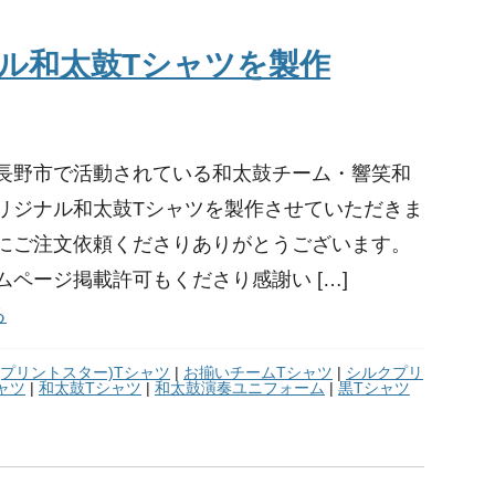
ル和太鼓Tシャツを製作
長野市で活動されている和太鼓チーム・響笑和
リジナル和太鼓Tシャツを製作させていただきま
にご注文依頼くださりありがとうございます。
ムページ掲載許可もくださり感謝い […]
る
tar(プリントスター)Tシャツ
|
お揃いチームTシャツ
|
シルクプリ
ャツ
|
和太鼓Tシャツ
|
和太鼓演奏ユニフォーム
|
黒Tシャツ