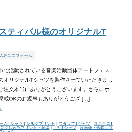
スティバル様のオリジナルT
込みユニフォーム
市で活動されている音楽活動団体アートフェス
のオリジナルTシャツを製作させていただきまし
ご注文本当にありがとうございます。さらにホ
掲載OKのお返事もありがとうござ […]
る
ームTシャツ
|
シルクプリント
|
スタッフTシャツ
|
ユニクロT
ロ持ち込みプリント・刺繍
|
半袖Tシャツ
|
吹奏楽・合唱団ユ
Tシャツ