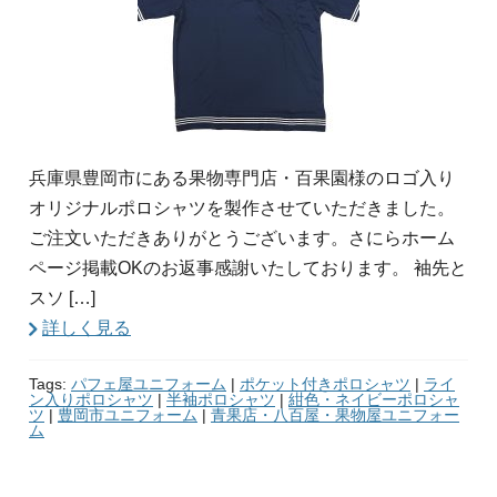
兵庫県豊岡市にある果物専門店・百果園様のロゴ入り
オリジナルポロシャツを製作させていただきました。
ご注文いただきありがとうございます。さにらホーム
ページ掲載OKのお返事感謝いたしております。 袖先と
スソ […]
詳しく見る
Tags:
パフェ屋ユニフォーム
|
ポケット付きポロシャツ
|
ライ
ン入りポロシャツ
|
半袖ポロシャツ
|
紺色・ネイビーポロシャ
ツ
|
豊岡市ユニフォーム
|
青果店・八百屋・果物屋ユニフォー
ム