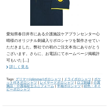
愛知県春日井市にある介護施設ケアプランセンター心
晴様のオリジナル刺繍入りポロシャツを製作させてい
ただきました。弊社での初のご注文本当にありがとう
ございます。さらに、お電話にてホームページ掲載許
可もいた […]
詳しく見る
Tags:
グリマー(glimmer)ポロシャツ
|
ドライポロシャツ
|
ポケ
ット付きポロシャツ
|
レイヤードポロシャツ
|
ロゴ刺繍
|
介護
施設・介護福祉士ユニフォーム
|
半袖ポロシャツ
|
紺色・ネイ
ビーポロシャツ