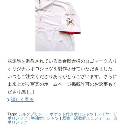
競走馬を調教されている長倉厩舎様のロゴマーク入り
オリジナルポロシャツを製作させていただきました。
いつもご注文くださりありがとうございます。さらに
出来上がり写真のホームページ掲載許可のお返事もく
ださり感 […]
詳しく見る
Tags:
シルクプリント
|
ポケット付きポロシャツ
|
レイヤード
ポロシャツ
|
半袖ポロシャツ
|
厩舎・調教師ユニフォーム
|
白
ポロシャツ