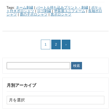
Tags:
ネーム刺繍
|
バートル持ち込みプリント・刺繍
|
ポケッ
ト付きポロシャツ
|
ロゴ刺繍
|
塗装屋ユニフォーム
|
長袖ポロ
シャツ
|
鹿の子ポロシャツ
|
黒ポロシャツ
1
2
›
月別アーカイブ