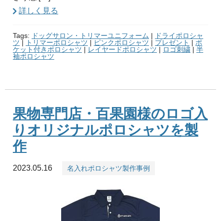
詳しく見る
Tags:
ドッグサロン・トリマーユニフォーム
|
ドライポロシャ
ツ
|
トリマーポロシャツ
|
ピンクポロシャツ
|
プレゼント
|
ポ
ケット付きポロシャツ
|
レイヤードポロシャツ
|
ロゴ刺繍
|
半
袖ポロシャツ
果物専門店・百果園様のロゴ入
りオリジナルポロシャツを製
作
2023.05.16
名入れポロシャツ製作事例