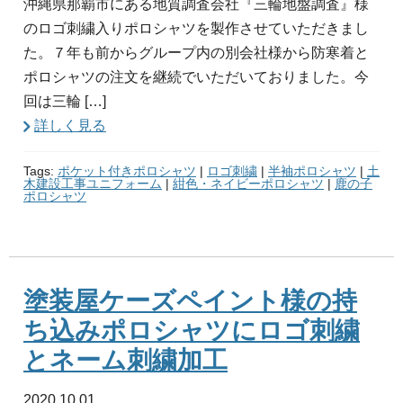
沖縄県那覇市にある地質調査会社『三輪地盤調査』様
のロゴ刺繍入りポロシャツを製作させていただきまし
た。７年も前からグループ内の別会社様から防寒着と
ポロシャツの注文を継続でいただいておりました。今
回は三輪 […]
詳しく見る
Tags:
ポケット付きポロシャツ
|
ロゴ刺繍
|
半袖ポロシャツ
|
土
木建設工事ユニフォーム
|
紺色・ネイビーポロシャツ
|
鹿の子
ポロシャツ
塗装屋ケーズペイント様の持
ち込みポロシャツにロゴ刺繍
とネーム刺繍加工
2020.10.01