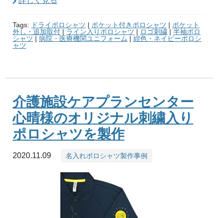
詳しく見る
Tags:
ドライポロシャツ
|
ポケット付きポロシャツ
|
ポケット
外し・追加取付
|
ライン入りポロシャツ
|
ロゴ刺繍
|
半袖ポロ
シャツ
|
病院・医療機関ユニフォーム
|
紺色・ネイビーポロシ
ャツ
介護施設ケアプランセンター
心晴様のオリジナル刺繍入り
ポロシャツを製作
2020.11.09
名入れポロシャツ製作事例