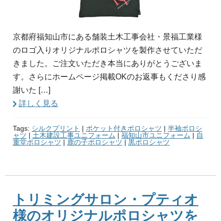
京都府福知山市にある舗装土木工事会社・景福工業様
のロゴ入りオリジナルポロシャツを製作させていただ
きました。ご注文いただき本当にありがとうございま
す。さらにホームページ掲載OKのお返事もくださり感
謝いた […]
詳しく見る
Tags:
シルクプリント
|
ポケット付きポロシャツ
|
半袖ポロシ
ャツ
|
土木建設工事ユニフォーム
|
福知山市ユニフォーム
|
自
重堂ポロシャツ
|
鹿の子ポロシャツ
|
黒ポロシャツ
トリミングサロン・プティオ
様のオリジナルポロシャツを