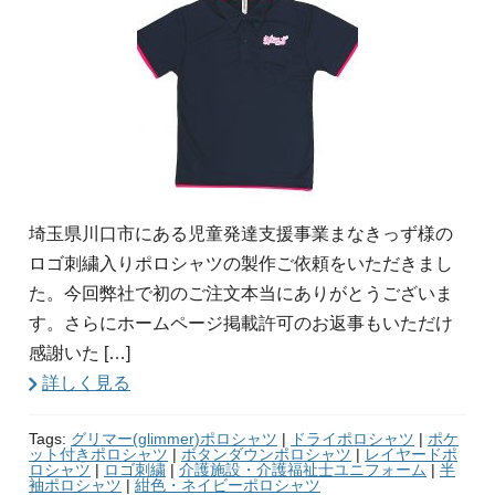
埼玉県川口市にある児童発達支援事業まなきっず様の
ロゴ刺繍入りポロシャツの製作ご依頼をいただきまし
た。今回弊社で初のご注文本当にありがとうございま
す。さらにホームページ掲載許可のお返事もいただけ
感謝いた […]
詳しく見る
Tags:
グリマー(glimmer)ポロシャツ
|
ドライポロシャツ
|
ポケ
ット付きポロシャツ
|
ボタンダウンポロシャツ
|
レイヤードポ
ロシャツ
|
ロゴ刺繍
|
介護施設・介護福祉士ユニフォーム
|
半
袖ポロシャツ
|
紺色・ネイビーポロシャツ