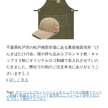
千葉県松戸市の松戸南部市場にある農産物直売所『げ
んきばたけの会』様の持ち込みエプロン４２枚・キャ
ップ３３枚にオリジナルロゴ刺繍で名入れさせていた
だきました。弊社での初のご注文本当にありがとうご
ざいます […]
詳しく見る
Tags:
グリーンエプロン
|
ベージュキャップ
|
ロゴ刺繍
|
ワッペ
ン刺繍
|
刺繍入りキャップ
|
直売所ユニフォーム
|
背中クロス
エプロン
|
胸当てエプロン