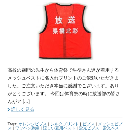
高校の顧問の先生から体育祭で生徒さん達が着用する
メッシュベストに名入れプリントのご依頼いただきま
した。ご注文いただき本当に感謝でございます。あり
がとうございます。 今回は体育祭の時に放送部の皆さ
んがア […]
詳しく見る
Tags:
オレンジビブス
|
シルクプリント
|
ビブス
|
メッシュビブ
ス
|
ワッペン刺繍
|
涼しい夏用ベスト
|
蛍光ビブス
|
蛍光ベス