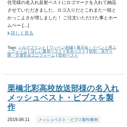
住宅様の名入れ反射ベストにロゴマークを入れて納品
させていただきました。ロゴ入りだとこれまた一段と
かっこよさが増しました！ ご注文いただけた事とホー
ムペー […]
詳しく見る
Tags:
シルクプリント
|
ワッペン刺繍
|
展示会・イベント用ユ
ニフォーム
|
涼しい夏用ベスト
|
蛍光ベスト
|
防犯・見守り
隊・交通安全ユニフォーム
|
防犯ベスト
栗橋北彩高校放送部様の名入れ
メッシュベスト・ビブスを製
作
2019.06.11
メッシュベスト・ビブス製作事例