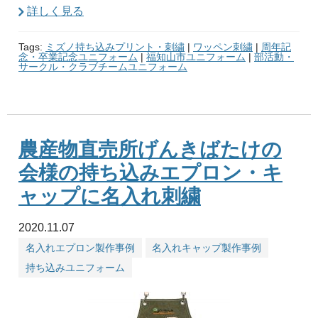
詳しく見る
Tags:
ミズノ持ち込みプリント・刺繍
|
ワッペン刺繍
|
周年記
念・卒業記念ユニフォーム
|
福知山市ユニフォーム
|
部活動・
サークル・クラブチームユニフォーム
農産物直売所げんきばたけの
会様の持ち込みエプロン・キ
ャップに名入れ刺繍
2020.11.07
名入れエプロン製作事例
名入れキャップ製作事例
持ち込みユニフォーム