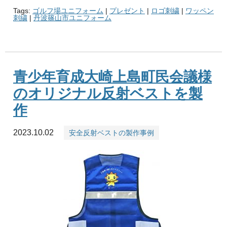
Tags:
ゴルフ場ユニフォーム
|
プレゼント
|
ロゴ刺繍
|
ワッペン
刺繍
|
丹波篠山市ユニフォーム
青少年育成大崎上島町民会議様
のオリジナル反射ベストを製
作
2023.10.02
安全反射ベストの製作事例