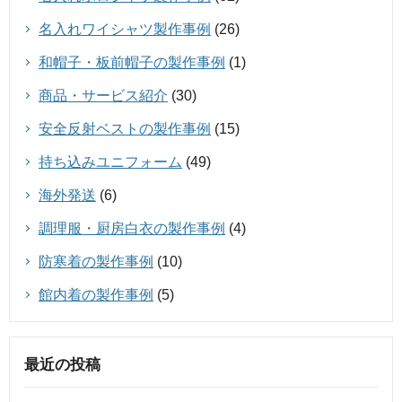
名入れワイシャツ製作事例
(26)
和帽子・板前帽子の製作事例
(1)
商品・サービス紹介
(30)
安全反射ベストの製作事例
(15)
持ち込みユニフォーム
(49)
海外発送
(6)
調理服・厨房白衣の製作事例
(4)
防寒着の製作事例
(10)
館内着の製作事例
(5)
最近の投稿