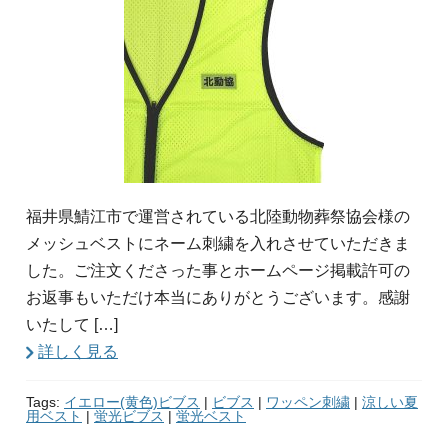
福井県鯖江市で運営されている北陸動物葬祭協会様の
メッシュベストにネーム刺繍を入れさせていただきま
した。ご注文くださった事とホームページ掲載許可の
お返事もいただけ本当にありがとうございます。感謝
いたして […]
詳しく見る
Tags:
イエロー(黄色)ビブス
|
ビブス
|
ワッペン刺繍
|
涼しい夏
用ベスト
|
蛍光ビブス
|
蛍光ベスト