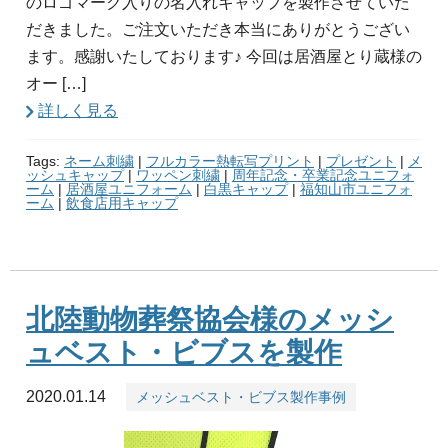
のロゴマーク入りの名入れキャップを製作させていた
だきました。ご注文いただき本当にありがとうござい
ます。感謝いたしております♪ 今回は居酒屋とり蔵様の
オー […]
詳しく見る
Tags:
ネーム刺繍
|
フルカラー熱転写プリント
|
プレゼント
|
メ
ッシュキャップ
|
ワッペン刺繍
|
周年記念・卒業記念ユニフォ
ーム
|
居酒屋ユニフォーム
|
白黒キャップ
|
福知山市ユニフォ
ーム
|
飲食店用キャップ
北陸動物葬祭協会様のメッシ
ュベスト・ビブスを製作
2020.01.14
メッシュベスト・ビブス製作事例