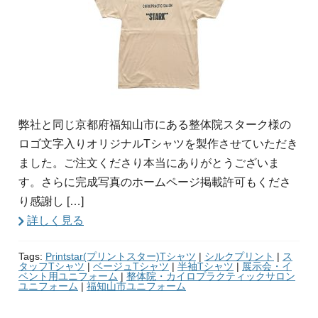
弊社と同じ京都府福知山市にある整体院スターク様の
ロゴ文字入りオリジナルTシャツを製作させていただき
ました。ご注文くださり本当にありがとうございま
す。さらに完成写真のホームページ掲載許可もくださ
り感謝し […]
詳しく見る
Tags:
Printstar(プリントスター)Tシャツ
|
シルクプリント
|
ス
タッフTシャツ
|
ベージュTシャツ
|
半袖Tシャツ
|
展示会・イ
ベント用ユニフォーム
|
整体院・カイロプラクティックサロン
ユニフォーム
|
福知山市ユニフォーム