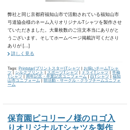
弊社と同じ京都府福知山市で活動されている福知山市
弓道協会様のネーム入りオリジナルTシャツを製作させ
ていただきました。大量枚数のご注文本当にありがと
うございます。そしてホームページ掲載許可くださり
ありが […]
詳しく見る
Tags:
Printstar(プリントスター)Tシャツ
|
お揃いチームTシャ
ツ
|
シルクプリント
|
スポーツTシャツ
|
ドライTシャツ
|
半袖
Tシャツ
|
周年記念・卒業記念ユニフォーム
|
白Tシャツ
|
福知
山市ユニフォーム
|
部活動・サークル・クラブチームユニフォ
ーム
保育園ピコリーノ様のロゴ入
りオリジナルTシャツを製作