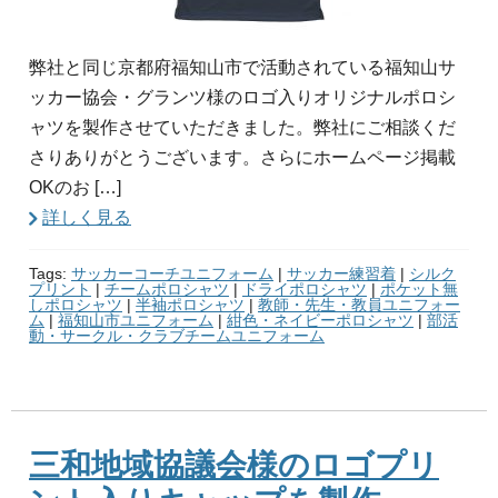
弊社と同じ京都府福知山市で活動されている福知山サ
ッカー協会・グランツ様のロゴ入りオリジナルポロシ
ャツを製作させていただきました。弊社にご相談くだ
さりありがとうございます。さらにホームページ掲載
OKのお […]
詳しく見る
Tags:
サッカーコーチユニフォーム
|
サッカー練習着
|
シルク
プリント
|
チームポロシャツ
|
ドライポロシャツ
|
ポケット無
しポロシャツ
|
半袖ポロシャツ
|
教師・先生・教員ユニフォー
ム
|
福知山市ユニフォーム
|
紺色・ネイビーポロシャツ
|
部活
動・サークル・クラブチームユニフォーム
三和地域協議会様のロゴプリ