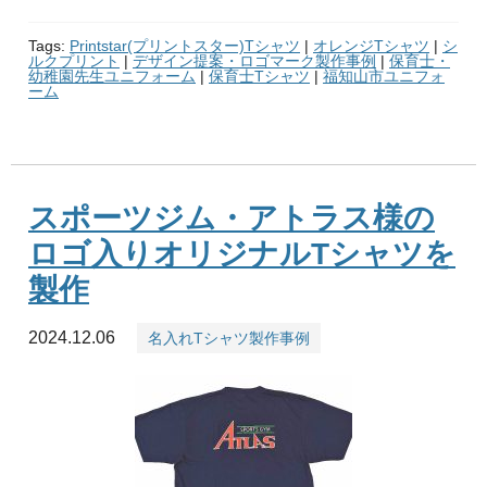
Tags:
Printstar(プリントスター)Tシャツ
|
オレンジTシャツ
|
シ
ルクプリント
|
デザイン提案・ロゴマーク製作事例
|
保育士・
幼稚園先生ユニフォーム
|
保育士Tシャツ
|
福知山市ユニフォ
ーム
スポーツジム・アトラス様の
ロゴ入りオリジナルTシャツを
製作
2024.12.06
名入れTシャツ製作事例