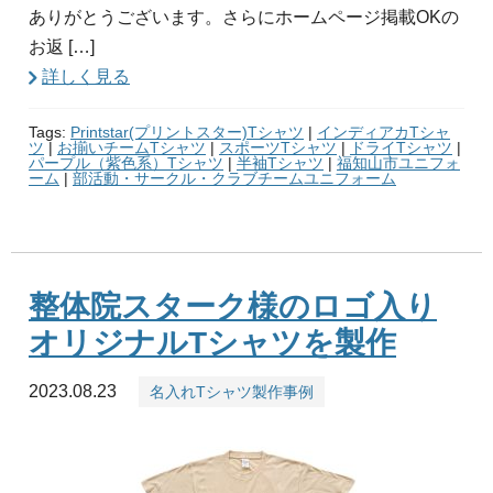
ありがとうございます。さらにホームページ掲載OKの
お返 […]
詳しく見る
Tags:
Printstar(プリントスター)Tシャツ
|
インディアカTシャ
ツ
|
お揃いチームTシャツ
|
スポーツTシャツ
|
ドライTシャツ
|
パープル（紫色系）Tシャツ
|
半袖Tシャツ
|
福知山市ユニフォ
ーム
|
部活動・サークル・クラブチームユニフォーム
整体院スターク様のロゴ入り
オリジナルTシャツを製作
2023.08.23
名入れTシャツ製作事例