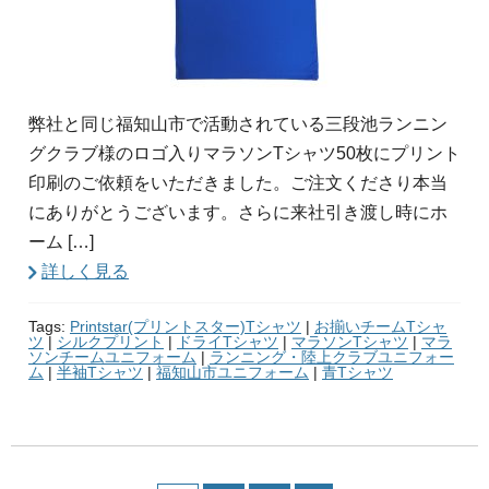
弊社と同じ福知山市で活動されている三段池ランニン
グクラブ様のロゴ入りマラソンTシャツ50枚にプリント
印刷のご依頼をいただきました。ご注文くださり本当
にありがとうございます。さらに来社引き渡し時にホ
ーム […]
詳しく見る
Tags:
Printstar(プリントスター)Tシャツ
|
お揃いチームTシャ
ツ
|
シルクプリント
|
ドライTシャツ
|
マラソンTシャツ
|
マラ
ソンチームユニフォーム
|
ランニング・陸上クラブユニフォー
ム
|
半袖Tシャツ
|
福知山市ユニフォーム
|
青Tシャツ