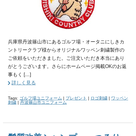
兵庫県丹波篠山市にあるゴルフ場・オータニにしきカ
ントリークラブ様からオリジナルワッペン刺繍製作の
ご依頼をいただきました。ご注文いただき本当にあり
がとうございます。さらにホームページ掲載OKのお返
事もく […]
詳しく見る
Tags:
ゴルフ場ユニフォーム
|
プレゼント
|
ロゴ刺繍
|
ワッペン
刺繍
|
丹波篠山市ユニフォーム