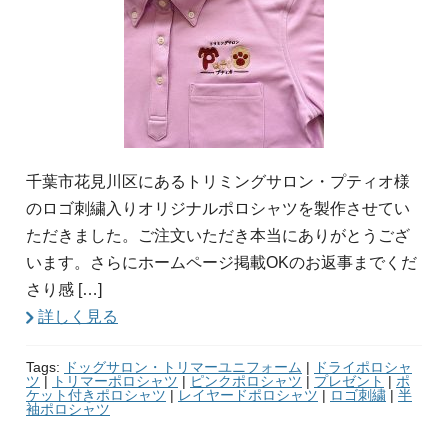
千葉市花見川区にあるトリミングサロン・プティオ様
のロゴ刺繍入りオリジナルポロシャツを製作させてい
ただきました。ご注文いただき本当にありがとうござ
います。さらにホームページ掲載OKのお返事までくだ
さり感 […]
詳しく見る
Tags:
ドッグサロン・トリマーユニフォーム
|
ドライポロシャ
ツ
|
トリマーポロシャツ
|
ピンクポロシャツ
|
プレゼント
|
ポ
ケット付きポロシャツ
|
レイヤードポロシャツ
|
ロゴ刺繍
|
半
袖ポロシャツ