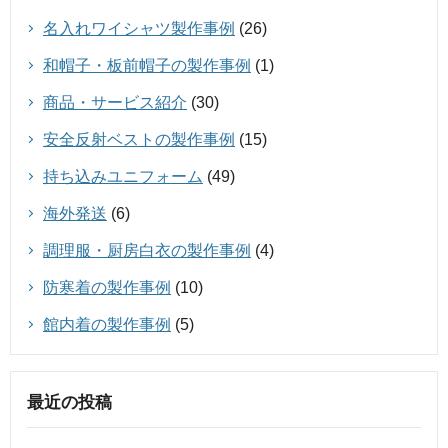
名入れワイシャツ製作事例
(26)
和帽子・板前帽子の製作事例
(1)
商品・サービス紹介
(30)
安全反射ベストの製作事例
(15)
持ち込みユニフォーム
(49)
海外発送
(6)
調理服・厨房白衣の製作事例
(4)
防寒着の製作事例
(10)
館内着の製作事例
(5)
最近の投稿