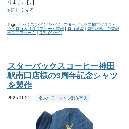
ります。 […]
詳しく見る
Tags:
サックス(水色)Yシャツ
|
スターバックス周年記念シャ
ツ・ロゴ入りユニフォーム製作
|
ロゴ刺繍
|
周年記念・卒業記
念ユニフォーム
|
長袖Yシャツ
スターバックスコーヒー神田
駅南口店様の3周年記念シャツ
を製作
2025.11.21
名入れワイシャツ製作事例