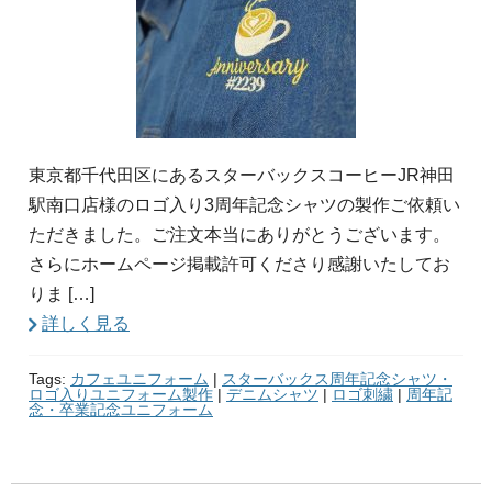
東京都千代田区にあるスターバックスコーヒーJR神田
駅南口店様のロゴ入り3周年記念シャツの製作ご依頼い
ただきました。ご注文本当にありがとうございます。
さらにホームページ掲載許可くださり感謝いたしてお
りま […]
詳しく見る
Tags:
カフェユニフォーム
|
スターバックス周年記念シャツ・
ロゴ入りユニフォーム製作
|
デニムシャツ
|
ロゴ刺繍
|
周年記
念・卒業記念ユニフォーム