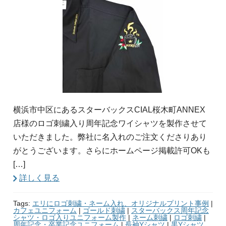
横浜市中区にあるスターバックスCIAL桜木町ANNEX
店様のロゴ刺繍入り周年記念ワイシャツを製作させて
いただきました。弊社に名入れのご注文くださりあり
がとうございます。さらにホームページ掲載許可OKも
[…]
詳しく見る
Tags:
エリにロゴ刺繍・ネーム入れ、オリジナルプリント事例
|
カフェユニフォーム
|
ゴールド刺繍
|
スターバックス周年記念
シャツ・ロゴ入りユニフォーム製作
|
ネーム刺繍
|
ロゴ刺繍
|
周年記念・卒業記念ユニフォーム
|
長袖Yシャツ
|
黒Yシャツ