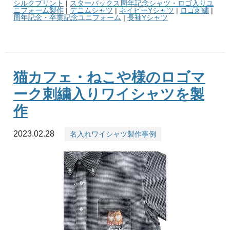
シルクプリント
|
スターバックス周年記念シャツ・ロゴ入りユ
ニフォーム製作
|
デニムシャツ
|
ネイビーYシャツ
|
ロゴ刺繍
|
周年記念・卒業記念ユニフォーム
|
長袖Yシャツ
猫カフェ・ねこや様のロゴマ
ーク刺繍入りワイシャツを製
作
2023.02.28
名入れワイシャツ製作事例