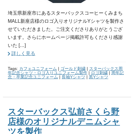
埼玉県新座市にあるスターバックスコーヒーくみまち
MALL新座店様のロゴ入りオリジナルYシャツを製作さ
せていただきました。ご注文くださりありがとうござ
います。さらにホームページ掲載許可もくださり感謝
いた […]
詳しく見る
Tags:
カフェユニフォーム
|
ゴールド刺繍
|
スターバックス周
年記念シャツ・ロゴ入りユニフォーム製作
|
ロゴ刺繍
|
周年記
念・卒業記念ユニフォーム
|
長袖Yシャツ
|
黒Yシャツ
スターバックス弘前さくら野
店様のオリジナルデニムシャ
ツを製作