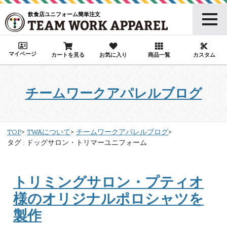
飲食店ユニフォーム簡単注文
マイページ
カートを見る
お気に入り
商品一覧
カスタム
チームワークアパレルブログ
TOP
TWAについて
チームワークアパレルブログ
タグ : ドッグサロン・トリマーユニフォーム
トリミングサロン・プティオ
様のオリジナルポロシャツを
製作