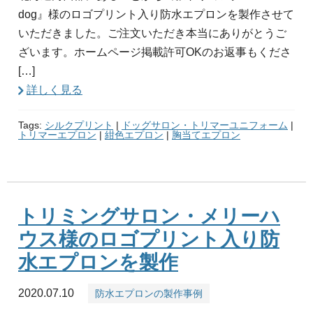
dog』様のロゴプリント入り防水エプロンを製作させて
いただきました。ご注文いただき本当にありがとうご
ざいます。ホームページ掲載許可OKのお返事もくださ
[…]
詳しく見る
Tags:
シルクプリント
|
ドッグサロン・トリマーユニフォーム
|
トリマーエプロン
|
紺色エプロン
|
胸当てエプロン
トリミングサロン・メリーハ
ウス様のロゴプリント入り防
水エプロンを製作
2020.07.10
防水エプロンの製作事例