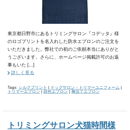
東京都日野市にあるトリミングサロン『コデッタ』様
のロゴプリントを名入れした防水エプロンのご注文を
いただきました。弊社での初のご依頼本当にありがと
うございます。さらに、ホームページ掲載許可のお返
事もいた […]
詳しく見る
Tags:
シルクプリント
|
ドッグサロン・トリマーユニフォーム
|
トリマーエプロン
|
紺色エプロン
|
胸当てエプロン
トリミングサロン犬猫時間様