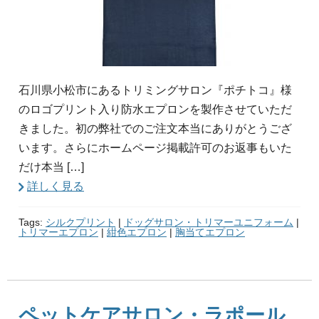
石川県小松市にあるトリミングサロン『ポチトコ』様
のロゴプリント入り防水エプロンを製作させていただ
きました。初の弊社でのご注文本当にありがとうござ
います。さらにホームページ掲載許可のお返事もいた
だけ本当 […]
詳しく見る
Tags:
シルクプリント
|
ドッグサロン・トリマーユニフォーム
|
トリマーエプロン
|
紺色エプロン
|
胸当てエプロン
ペットケアサロン・ラポール