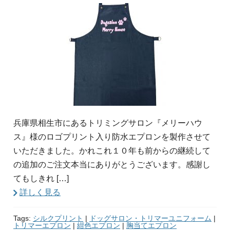
兵庫県相生市にあるトリミングサロン『メリーハウ
ス』様のロゴプリント入り防水エプロンを製作させて
いただきました。かれこれ１０年も前からの継続して
の追加のご注文本当にありがとうございます。感謝し
てもしきれ […]
詳しく見る
Tags:
シルクプリント
|
ドッグサロン・トリマーユニフォーム
|
トリマーエプロン
|
紺色エプロン
|
胸当てエプロン