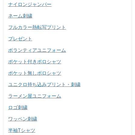
ナイロンジャンパー
ネーム刺繍
フルカラー熱転写プリント
プレゼント
ボランティアユニフォーム
ポケット付きポロシャツ
ポケット無しポロシャツ
ユニクロ持ち込みプリント・刺繍
ラーメン屋ユニフォーム
ロゴ刺繍
ワッペン刺繍
半袖Tシャツ