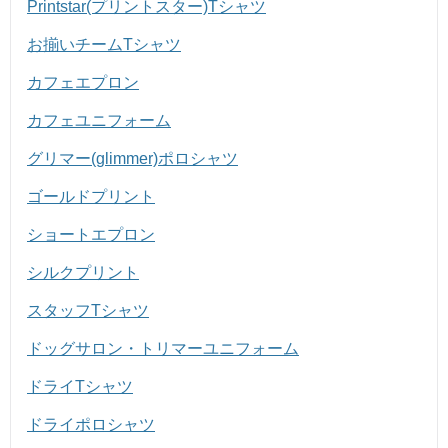
Printstar(プリントスター)Tシャツ
お揃いチームTシャツ
カフェエプロン
カフェユニフォーム
グリマー(glimmer)ポロシャツ
ゴールドプリント
ショートエプロン
シルクプリント
スタッフTシャツ
ドッグサロン・トリマーユニフォーム
ドライTシャツ
ドライポロシャツ