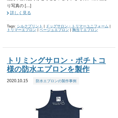
り写真の […]
詳しく見る
Tags:
シルクプリント
|
ドッグサロン・トリマーユニフォーム
|
トリマーエプロン
|
ベージュエプロン
|
胸当てエプロン
トリミングサロン・ポチトコ
様の防水エプロンを製作
2020.10.15
防水エプロンの製作事例