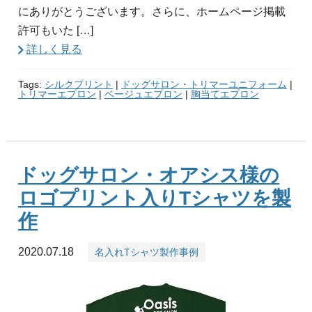
にありがとうございます。さらに、ホームページ掲載
許可もいた […]
詳しく見る
Tags:
シルクプリント
|
ドッグサロン・トリマーユニフォーム
|
トリマーエプロン
|
ベージュエプロン
|
胸当てエプロン
ドッグサロン・オアシス様の
ロゴプリント入りTシャツを製
作
2020.07.18
名入れTシャツ製作事例