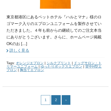
東京都港区にあるペットホテル『ハルとマナ』様のロ
ゴマーク入りのエプロンユニフォームを製作させてい
ただきました。４年も前からの継続してのご注文本当
にありがとうございます。さらに、ホームページ掲載
OKのお […]
詳しく見る
Tags:
オレンジエプロン
|
シルクプリント
|
ドッグサロン・ト
リマーユニフォーム
|
ゆったりボックスエプロン
|
背中H型エ
プロン
|
胸当てエプロン
1
2
›