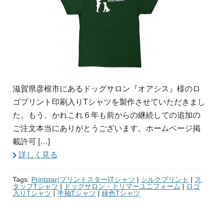
滋賀県彦根市にあるドッグサロン『オアシス』様のロ
ゴプリント印刷入りTシャツを製作させていただきまし
た。もう、かれこれ６年も前からの継続しての追加の
ご注文本当にありがとうございます。ホームページ掲
載許可 […]
詳しく見る
Tags:
Printstar(プリントスター)Tシャツ
|
シルクプリント
|
ス
タッフTシャツ
|
ドッグサロン・トリマーユニフォーム
|
ロゴ
入りTシャツ
|
半袖Tシャツ
|
緑色Tシャツ