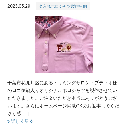
2023.05.29
名入れポロシャツ製作事例
千葉市花見川区にあるトリミングサロン・プティオ様
のロゴ刺繍入りオリジナルポロシャツを製作させてい
ただきました。ご注文いただき本当にありがとうござ
います。さらにホームページ掲載OKのお返事までくだ
さり感 […]
詳しく見る