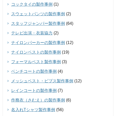
コックタイの製作事例
(1)
スウェットパンツの製作事例
(2)
スタッフジャンパー製作事例
(64)
テレビ出演・衣装協力
(2)
ナイロンパーカーの製作事例
(12)
ナイロンベストの製作事例
(19)
フォーマルベスト製作事例
(3)
ベンチコートの製作事例
(4)
メッシュベスト・ビブス製作事例
(12)
レインコートの製作事例
(7)
作務衣（さむえ）の製作事例
(6)
名入れTシャツ製作事例
(56)