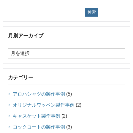
月別アーカイブ
カテゴリー
アロハシャツの製作事例
(5)
オリジナルワッペン製作事例
(2)
キャスケット製作事例
(2)
コックコートの製作事例
(3)