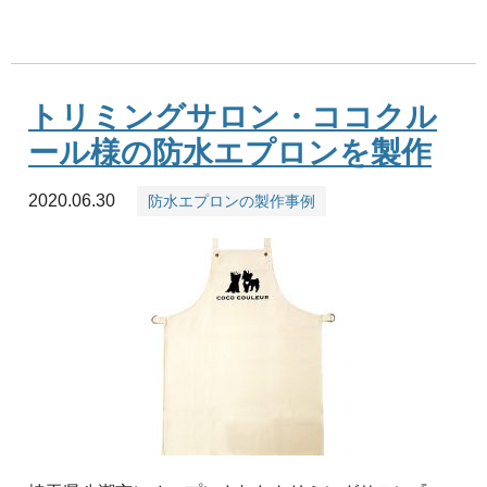
トリミングサロン・ココクル
ール様の防水エプロンを製作
2020.06.30
防水エプロンの製作事例