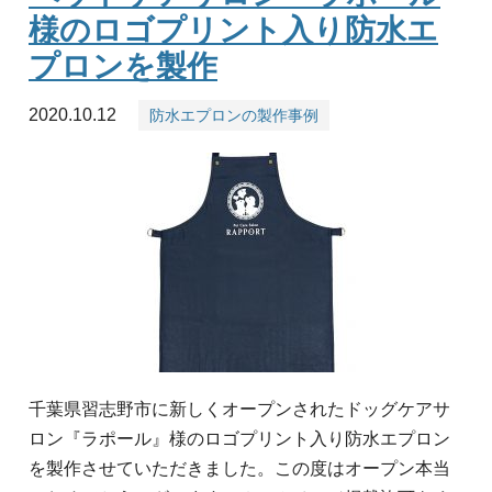
様のロゴプリント入り防水エ
プロンを製作
2020.10.12
防水エプロンの製作事例
千葉県習志野市に新しくオープンされたドッグケアサ
ロン『ラポール』様のロゴプリント入り防水エプロン
を製作させていただきました。この度はオープン本当