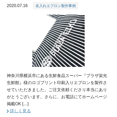
2020.07.16
名入れエプロン製作事例
神奈川県横浜市にある生鮮食品スーパー『プラザ栄光
生鮮館』様のロゴプリント印刷入りエプロンを製作さ
せていただきました。ご注文依頼くださり本当にあり
がとうございます。さらに、お電話にてホームページ
掲載OK […]
詳しく見る