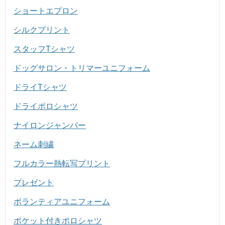
ショートエプロン
シルクプリント
スタッフTシャツ
ドッグサロン・トリマーユニフォーム
ドライTシャツ
ドライポロシャツ
ナイロンジャンパー
ネーム刺繍
フルカラー熱転写プリント
プレゼント
ボランティアユニフォーム
ポケット付きポロシャツ