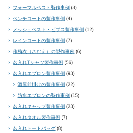
フォーマルベスト製作事例
(3)
ベンチコートの製作事例
(4)
メッシュベスト・ビブス製作事例
(12)
レインコートの製作事例
(7)
作務衣（さむえ）の製作事例
(6)
名入れTシャツ製作事例
(56)
名入れエプロン製作事例
(93)
酒屋前掛けの製作事例
(22)
防水エプロンの製作事例
(15)
名入れキャップ製作事例
(23)
名入れタオル製作事例
(7)
名入れトートバッグ
(8)