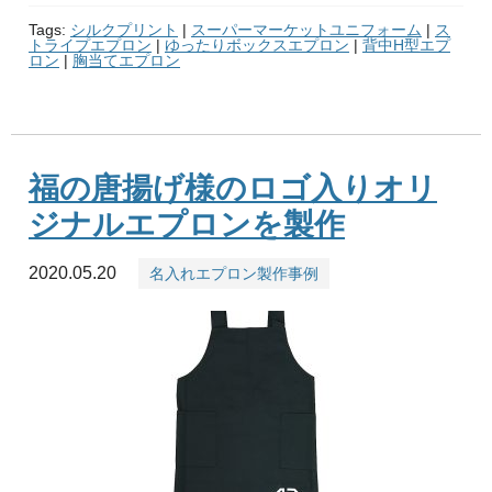
Tags:
シルクプリント
|
スーパーマーケットユニフォーム
|
ス
トライプエプロン
|
ゆったりボックスエプロン
|
背中H型エプ
ロン
|
胸当てエプロン
福の唐揚げ様のロゴ入りオリ
ジナルエプロンを製作
2020.05.20
名入れエプロン製作事例