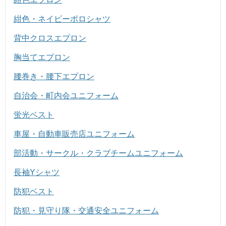
紺色・ネイビーポロシャツ
背中クロスエプロン
胸当てエプロン
腰巻き・腰下エプロン
自治会・町内会ユニフォーム
蛍光ベスト
車屋・自動車販売店ユニフォーム
部活動・サークル・クラブチームユニフォーム
長袖Yシャツ
防犯ベスト
防犯・見守り隊・交通安全ユニフォーム