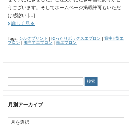
うございます。そしてホームページ掲載許可もいただ
け感謝い […]
詳しく見る
Tags:
シルクプリント
|
ゆったりボックスエプロン
|
背中H型エ
プロン
|
胸当てエプロン
|
黒エプロン
月別アーカイブ