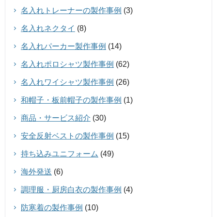
名入れトレーナーの製作事例
(3)
名入れネクタイ
(8)
名入れパーカー製作事例
(14)
名入れポロシャツ製作事例
(62)
名入れワイシャツ製作事例
(26)
和帽子・板前帽子の製作事例
(1)
商品・サービス紹介
(30)
安全反射ベストの製作事例
(15)
持ち込みユニフォーム
(49)
海外発送
(6)
調理服・厨房白衣の製作事例
(4)
防寒着の製作事例
(10)