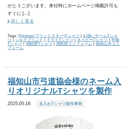
がとうございます。来社時にホームページ掲載許可も
すぐに […]
詳しく見る
Tags:
Printstar(プリントスター)Tシャツ
|
お揃いチームTシャ
ツ
|
シルクプリント
|
ドライTシャツ
|
ネイビーTシャツ
|
半袖
Tシャツ
|
消防団Tシャツ
|
消防団ユニフォーム
|
福知山市ユニ
フォーム
福知山市弓道協会様のネーム入
りオリジナルTシャツを製作
2025.05.16
名入れTシャツ製作事例