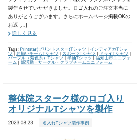
製作させていただきました。ロゴ入れのご注文本当に
ありがとうございます。さらにホームページ掲載OKの
お返 […]
詳しく見る
Tags:
Printstar(プリントスター)Tシャツ
|
インディアカTシャ
ツ
|
お揃いチームTシャツ
|
スポーツTシャツ
|
ドライTシャツ
|
パープル（紫色系）Tシャツ
|
半袖Tシャツ
|
福知山市ユニフォ
ーム
|
部活動・サークル・クラブチームユニフォーム
整体院スターク様のロゴ入り
オリジナルTシャツを製作
2023.08.23
名入れTシャツ製作事例