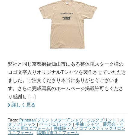
弊社と同じ京都府福知山市にある整体院スターク様の
ロゴ文字入りオリジナルTシャツを製作させていただき
ました。ご注文くださり本当にありがとうございま
す。さらに完成写真のホームページ掲載許可もくださ
り感謝し […]
詳しく見る
Tags:
Printstar(プリントスター)Tシャツ
|
シルクプリント
|
ス
タッフTシャツ
|
ベージュTシャツ
|
半袖Tシャツ
|
展示会・イ
ベント用ユニフォーム
|
整体院・カイロプラクティックサロン
ユニフォーム
|
福知山市ユニフォーム