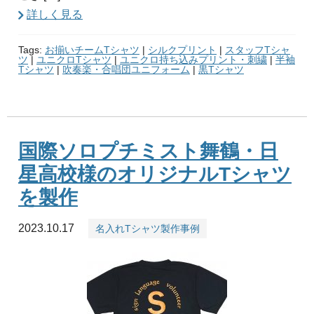
詳しく見る
Tags:
お揃いチームTシャツ
|
シルクプリント
|
スタッフTシャ
ツ
|
ユニクロTシャツ
|
ユニクロ持ち込みプリント・刺繍
|
半袖
Tシャツ
|
吹奏楽・合唱団ユニフォーム
|
黒Tシャツ
国際ソロプチミスト舞鶴・日
星高校様のオリジナルTシャツ
を製作
2023.10.17
名入れTシャツ製作事例