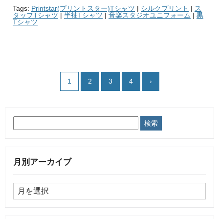
Tags:
Printstar(プリントスター)Tシャツ
|
シルクプリント
|
ス
タッフTシャツ
|
半袖Tシャツ
|
音楽スタジオユニフォーム
|
黒
Tシャツ
1
2
3
4
›
月別アーカイブ