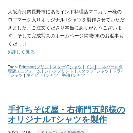
大阪府河内長野市にあるインド料理店マニカリー様の
ロゴマーク入りオリジナルTシャツを製作させていただ
きました。ご注文くださり本当にありがとうございま
す。そして完成写真のホームページ掲載OKのお返事も
くだ […]
詳しく見る
Tags:
Printstar(プリントスター)Tシャツ
|
インド・ネパール料
理店ユニフォーム
|
シルクプリント
|
スタッフTシャツ
|
ドライ
Tシャツ
|
ネイビーTシャツ
|
半袖Tシャツ
手打ちそば屋・右衛門五郎様の
オリジナルTシャツを製作
2023.12.06
名入れTシャツ製作事例