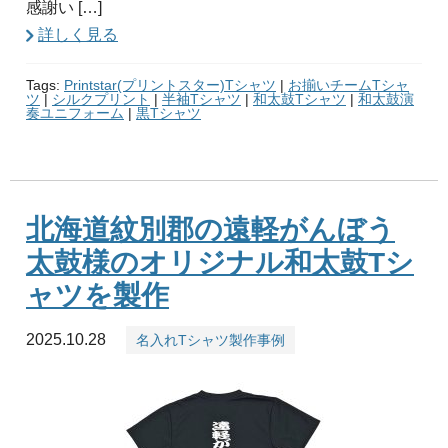
感謝い […]
詳しく見る
Tags:
Printstar(プリントスター)Tシャツ
|
お揃いチームTシャ
ツ
|
シルクプリント
|
半袖Tシャツ
|
和太鼓Tシャツ
|
和太鼓演
奏ユニフォーム
|
黒Tシャツ
北海道紋別郡の遠軽がんぼう
太鼓様のオリジナル和太鼓Tシ
ャツを製作
2025.10.28
名入れTシャツ製作事例