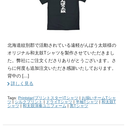
北海道紋別郡で活動されている遠軽がんぼう太鼓様の
オリジナル和太鼓Tシャツを製作させていただきまし
た。弊社にご注文くださりありがとうございます。さ
らに何度も追加注文いただき感謝いたしております。
背中の […]
詳しく見る
Tags:
Printstar(プリントスター)Tシャツ
|
お揃いチームTシャ
ツ
|
シルクプリント
|
ドライTシャツ
|
半袖Tシャツ
|
和太鼓T
シャツ
|
和太鼓演奏ユニフォーム
|
黒Tシャツ