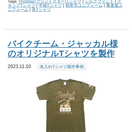
Tags:
Printstar(プリントスター)Tシャツ
|
シルクプリント
|
ス
タッフTシャツ
|
半袖Tシャツ
|
朝来市ユニフォーム
|
蕎麦屋ユ
ニフォーム
|
黒Tシャツ
バイクチーム・ジャッカル様
のオリジナルTシャツを製作
2023.11.10
名入れTシャツ製作事例