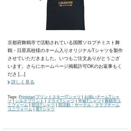
京都府舞鶴市で活動されている国際ソロプチミスト舞
鶴・日星高校様のネーム入りオリジナルTシャツを製作
させていただきました。いつもご注文ありがとうござ
います。さらにホームページ掲載許可OKのお返事もく
ださ […]
詳しく見る
Tags:
Printstar(プリントスター)Tシャツ
|
お揃いチームTシャ
ツ
|
シルクプリント
|
ドライTシャツ
|
半袖Tシャツ
|
舞鶴市ユ
ニフォーム
|
部活Tシャツ
|
部活動・サークル・クラブチーム
ユニフォーム
|
黒Tシャツ