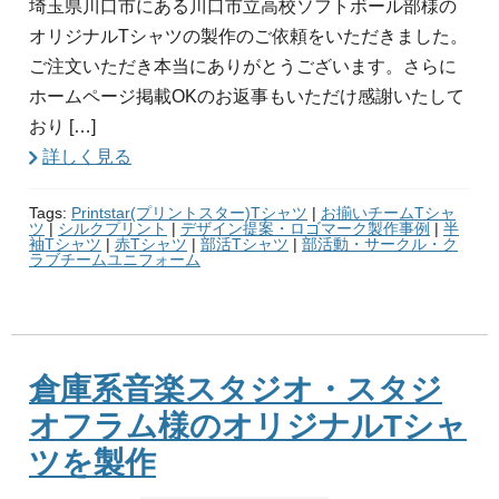
埼玉県川口市にある川口市立高校ソフトボール部様の
オリジナルTシャツの製作のご依頼をいただきました。
ご注文いただき本当にありがとうございます。さらに
ホームページ掲載OKのお返事もいただけ感謝いたして
おり […]
詳しく見る
Tags:
Printstar(プリントスター)Tシャツ
|
お揃いチームTシャ
ツ
|
シルクプリント
|
デザイン提案・ロゴマーク製作事例
|
半
袖Tシャツ
|
赤Tシャツ
|
部活Tシャツ
|
部活動・サークル・ク
ラブチームユニフォーム
倉庫系音楽スタジオ・スタジ
オフラム様のオリジナルTシャ
ツを製作