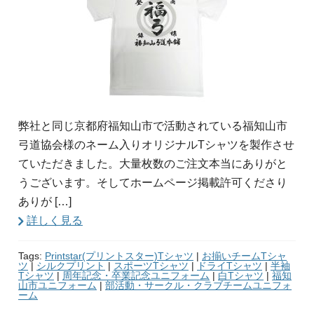
弊社と同じ京都府福知山市で活動されている福知山市
弓道協会様のネーム入りオリジナルTシャツを製作させ
ていただきました。大量枚数のご注文本当にありがと
うございます。そしてホームページ掲載許可くださり
ありが […]
詳しく見る
Tags:
Printstar(プリントスター)Tシャツ
|
お揃いチームTシャ
ツ
|
シルクプリント
|
スポーツTシャツ
|
ドライTシャツ
|
半袖
Tシャツ
|
周年記念・卒業記念ユニフォーム
|
白Tシャツ
|
福知
山市ユニフォーム
|
部活動・サークル・クラブチームユニフォ
ーム