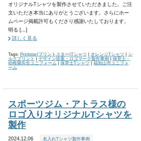
オリジナルTシャツを製作させていただきました。ご注
文いただき本当にありがとうございます。さらにホー
ムページ掲載許可もくださり感謝いたしております。
明る […]
詳しく見る
Tags:
Printstar(プリントスター)Tシャツ
|
オレンジTシャツ
|
シ
ルクプリント
|
デザイン提案・ロゴマーク製作事例
|
保育士・
幼稚園先生ユニフォーム
|
保育士Tシャツ
|
福知山市ユニフォ
ーム
スポーツジム・アトラス様の
ロゴ入りオリジナルTシャツを
製作
2024.12.06
名入れTシャツ製作事例