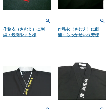
作務衣（さむえ）に刺
作務衣（さむえ）に刺
繍：焼肉やまと様
繍：らっかせい豆芳様