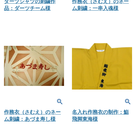
ダーツシャツの刺繍作
作務衣（さむえ）のネー
品：ダーツチーム様
ム刺繍：一串入魂様
作務衣（さむえ）のネー
名入れ作務衣の制作：鮨
ム刺繍：あづま寿し様
飛脚東海様