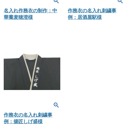
名入れ作務衣の制作：中
作務衣の名入れ刺繍事
華蕎麦穂澄様
例：居酒屋駅様
作務衣の名入れ刺繍事
例：揚匠しげ盛様