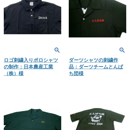
ロゴ刺繍入りポロシャツ
ダーツシャツの刺繍作
の制作：日本農産工業
品：ダーツチームとんぱ
（株）様
ち団様