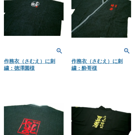
作務衣（さむえ）に刺
作務衣（さむえ）に刺
繍：徳澤園様
繍：酔哥様