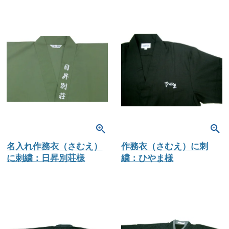
名入れ作務衣（さむえ）
作務衣（さむえ）に刺
に刺繍：日昇別荘様
繍：ひやま様