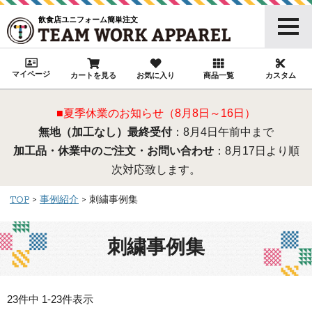
飲食店ユニフォーム簡単注文
マイページ
カートを見る
お気に入り
商品一覧
カスタム
■夏季休業のお知らせ（8月8日～16日）
無地（加工なし）最終受付
：8月4日午前中まで
加工品・休業中のご注文・お問い合わせ
：8月17日より順
次対応致します。
TOP
事例紹介
刺繍事例集
刺繍事例集
23
件中
1
-
23
件表示