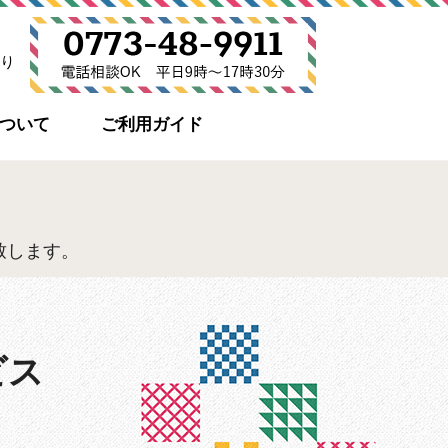
り
について
ご利用ガイド
致します。
ビス