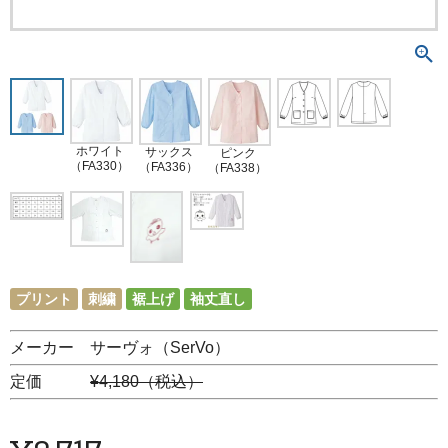
ホワイト
サックス
ピンク
（FA330）
（FA336）
（FA338）
プリント
刺繍
裾上げ
袖丈直し
メーカー サーヴォ（SerVo）
定価
¥4,180（税込）