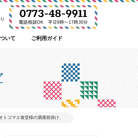
り
について
ご利用ガイド
グ
トコマエ食堂様の酒屋前掛け...