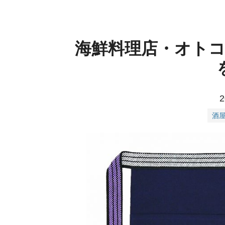
海鮮料理店・オト
2
酒