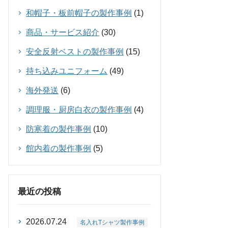
和帽子・板前帽子の製作事例
(1)
商品・サービス紹介
(30)
安全反射ベストの製作事例
(15)
持ち込みユニフォーム
(49)
海外発送
(6)
調理服・厨房白衣の製作事例
(4)
防寒着の製作事例
(10)
館内着の製作事例
(5)
最近の投稿
2026.07.24
名入れTシャツ製作事例