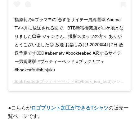
指原莉乃&ブラマヨの 恋するサイテー男総選挙 Abema
TV 4月に放送される回で、BTB新宿御苑店がロケ地とな
りました📺😃 ジャンさん、撮影スタッフの方々 ありが
とうございました😊 放送 お楽しみに❗️ 2020年4月7日 放
送予定です🙋🏽‍♂️ #abematv #bookteabed #恋するサイテ
ー男総選挙 #ブッティーベッド #ブックカフェ
#bookcafe #shinjuku
BookTeaBed(ブッティーベッド)
(@book_tea_bed)がシェアした投稿 –
●こちらが
ロゴプリント加工ができるTシャツ
の販売一
覧ページです。