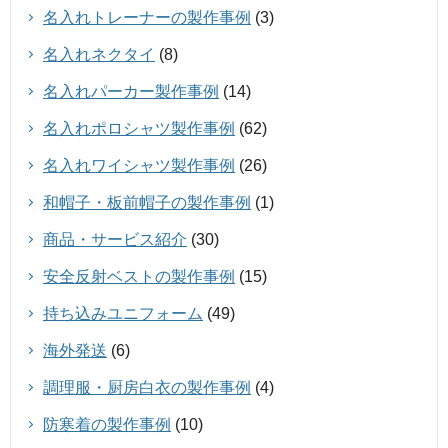
名入れトレーナーの製作事例
(3)
名入れネクタイ
(8)
名入れパーカー製作事例
(14)
名入れポロシャツ製作事例
(62)
名入れワイシャツ製作事例
(26)
和帽子・板前帽子の製作事例
(1)
商品・サービス紹介
(30)
安全反射ベストの製作事例
(15)
持ち込みユニフォーム
(49)
海外発送
(6)
調理服・厨房白衣の製作事例
(4)
防寒着の製作事例
(10)