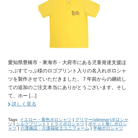
愛知県豊橋市・東海市・大府市にある児童発達支援ほ
っぷすてっぷ様のロゴプリント入りの名入れポロシャ
ツを製作させていただきました。７年前からの継続し
ての追加のご注文本当にありがとうございます。そし
て、ホー […]
詳しく見る
Tags:
イエロー・黄色ポロシャツ
|
グリマー(glimmer)ポロシャ
ツ
|
シルクプリント
|
ドライポロシャツ
|
ポケット無しポロシ
ャツ
|
介護施設・介護福祉士ユニフォーム
|
半袖ポロシャツ