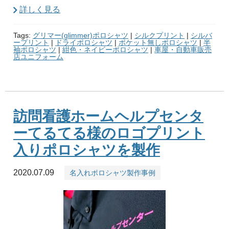
詳しく見る
Tags:
グリマー(glimmer)ポロシャツ
|
シルクプリント
|
シルバ
ープリント
|
ドライポロシャツ
|
ポケット無しポロシャツ
|
半
袖ポロシャツ
|
紺色・ネイビーポロシャツ
|
車屋・自動車販売
店ユニフォーム
訪問看護ホームヘルプセンタ
ーてるてる様のロゴプリント
入りポロシャツを製作
2020.07.09
名入れポロシャツ製作事例