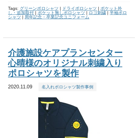
Tags:
グリーンポロシャツ
|
ドライポロシャツ
|
ポケット外
し・追加取付
|
ポケット無しポロシャツ
|
ロゴ刺繍
|
半袖ポロ
シャツ
|
周年記念・卒業記念ユニフォーム
介護施設ケアプランセンター
心晴様のオリジナル刺繍入り
ポロシャツを製作
2020.11.09
名入れポロシャツ製作事例