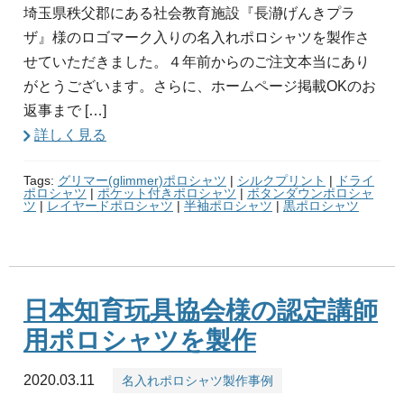
埼玉県秩父郡にある社会教育施設『長瀞げんきプラ
ザ』様のロゴマーク入りの名入れポロシャツを製作さ
せていただきました。４年前からのご注文本当にあり
がとうございます。さらに、ホームページ掲載OKのお
返事まで […]
詳しく見る
Tags:
グリマー(glimmer)ポロシャツ
|
シルクプリント
|
ドライ
ポロシャツ
|
ポケット付きポロシャツ
|
ボタンダウンポロシャ
ツ
|
レイヤードポロシャツ
|
半袖ポロシャツ
|
黒ポロシャツ
日本知育玩具協会様の認定講師
用ポロシャツを製作
2020.03.11
名入れポロシャツ製作事例