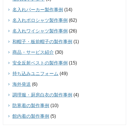
名入れパーカー製作事例
(14)
名入れポロシャツ製作事例
(62)
名入れワイシャツ製作事例
(26)
和帽子・板前帽子の製作事例
(1)
商品・サービス紹介
(30)
安全反射ベストの製作事例
(15)
持ち込みユニフォーム
(49)
海外発送
(6)
調理服・厨房白衣の製作事例
(4)
防寒着の製作事例
(10)
館内着の製作事例
(5)