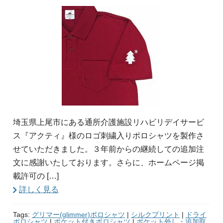
埼玉県上尾市にある通所介護施設リハビリデイサービ
ス『アクティ』様のロゴ刺繍入りポロシャツを製作さ
せていただきました。３年前からの継続しての追加注
文に感謝いたしております。さらに、ホームページ掲
載許可の […]
詳しく見る
Tags:
グリマー(glimmer)ポロシャツ
|
シルクプリント
|
ドライ
ポロシャツ
|
ポケット付きポロシャツ
|
ポケット外し・追加取