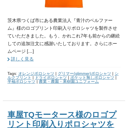
茨木県つくば市にある農業法人『青汁のベルファー
ム』様のロゴプリント印刷入りポロシャツを製作させ
ていただきました。もう、かれこれ7年も前からの継続
しての追加注文に感謝いたしております。さらにホー
ムページ […]
詳しく見る
Tags:
オレンジポロシャツ
|
グリマー(glimmer)ポロシャツ
|
シ
ルクプリント
|
ドライポロシャツ
|
ポケット無しポロシャツ
|
半袖ポロシャツ
|
農業・農園・果樹園ユニフォーム
車屋TQモータース様のロゴプ
リント印刷入りポロシャツを