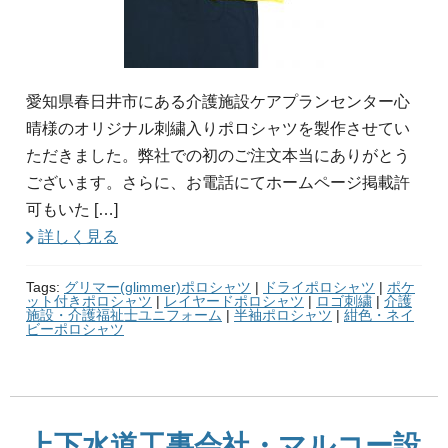
愛知県春日井市にある介護施設ケアプランセンター心
晴様のオリジナル刺繍入りポロシャツを製作させてい
ただきました。弊社での初のご注文本当にありがとう
ございます。さらに、お電話にてホームページ掲載許
可もいた […]
詳しく見る
Tags:
グリマー(glimmer)ポロシャツ
|
ドライポロシャツ
|
ポケ
ット付きポロシャツ
|
レイヤードポロシャツ
|
ロゴ刺繍
|
介護
施設・介護福祉士ユニフォーム
|
半袖ポロシャツ
|
紺色・ネイ
ビーポロシャツ
上下水道工事会社・マルコー設