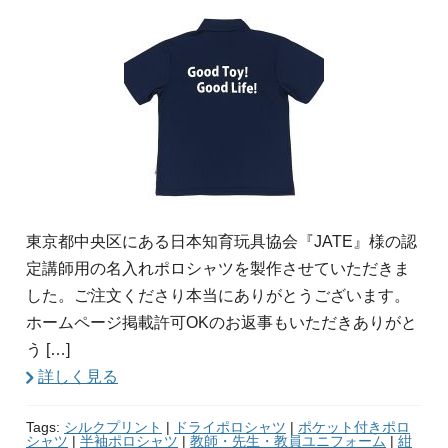
東京都中央区にある日本知育玩具協会『JATE』様の認
定講師用の名入れポロシャツを製作させていただきま
した。ご注文くださり本当にありがとうございます。
ホームページ掲載許可OKのお返事もいただきありがと
う […]
詳しく見る
Tags:
シルクプリント
|
ドライポロシャツ
|
ポケット付きポロ
シャツ
|
半袖ポロシャツ
|
教師・先生・教員ユニフォーム
|
紺