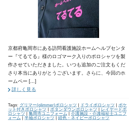
京都府亀岡市にある訪問看護施設ホームヘルプセンタ
ー『てるてる』様のロゴマーク入りのポロシャツを製
作させていただきました。いつも追加のご注文もくだ
さり本当にありがとうございます。さらに、今回のホ
ームペー […]
詳しく見る
Tags:
グリマー(glimmer)ポロシャツ
|
ドライポロシャツ
|
ポケ
ット付きポロシャツ
|
ボタンダウンポロシャツ
|
レイヤードポ
ロシャツ
|
亀岡市ユニフォーム
|
介護施設・介護福祉士ユニフ
ォーム
|
半袖ポロシャツ
|
紺色・ネイビーポロシャツ