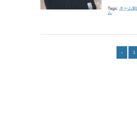
Tags:
ネーム刺
ム
‹
1