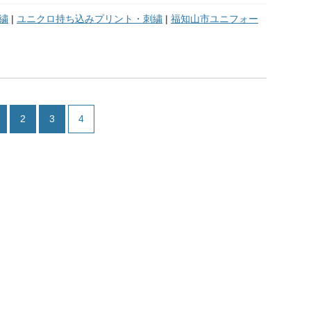
繍
|
ユニクロ持ち込みプリント・刺繍
|
福知山市ユニフォー
2
3
4