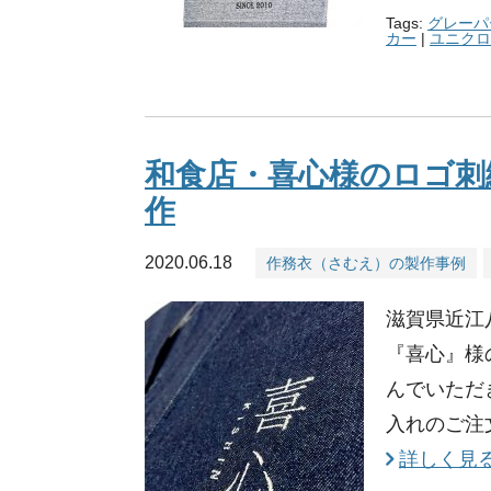
Tags:
グレーパ
カー
|
ユニクロ
和食店・喜心様のロゴ刺
作
2020.06.18
作務衣（さむえ）の製作事例
滋賀県近江
『喜心』様
んでいただ
入れのご注
詳しく見