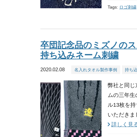
Tags:
ロゴ刺繍
卒団記念品のミズノのス
持ち込みネーム刺繍
2020.02.08
名入れタオル製作事例
持ち
弊社と同じ
ムの三年生
ル13枚を
いただきまし
詳しく見