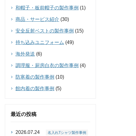
和帽子・板前帽子の製作事例
(1)
商品・サービス紹介
(30)
安全反射ベストの製作事例
(15)
持ち込みユニフォーム
(49)
海外発送
(6)
調理服・厨房白衣の製作事例
(4)
防寒着の製作事例
(10)
館内着の製作事例
(5)
最近の投稿
2026.07.24
名入れTシャツ製作事例