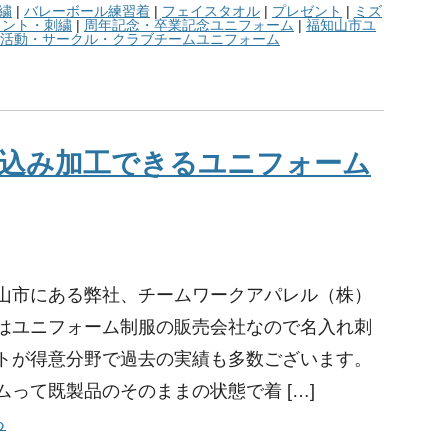
繍
|
バレーボール練習着
|
フェイスタオル
|
プレゼント
|
ミズ
リント・刺繍
|
周年記念・卒業記念ユニフォーム
|
福知山市ユ
活動・サークル・クラブチームユニフォーム
込み加工できるユニフォーム
山市にある弊社、チームワークアパレル（株）
はユニフォーム制服の販売会社なので名入れ刺
トが得意分野で過去の実績も多数ございます。
ムって既製品のそのままの状態で着 […]
る