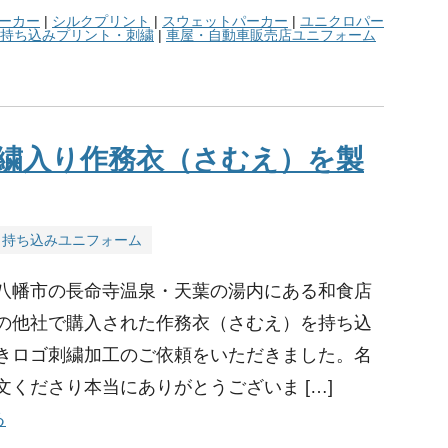
ーカー
|
シルクプリント
|
スウェットパーカー
|
ユニクロパー
持ち込みプリント・刺繍
|
車屋・自動車販売店ユニフォーム
繍入り作務衣（さむえ）を製
持ち込みユニフォーム
八幡市の長命寺温泉・天葉の湯内にある和食店
の他社で購入された作務衣（さむえ）を持ち込
きロゴ刺繍加工のご依頼をいただきました。名
文くださり本当にありがとうございま […]
る