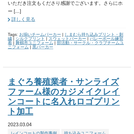
いただき注文もくださり感謝でございます。さらにホ
ー […]
詳しく見る
Tags:
お揃いチームパーカー
|
しまむら持ち込みプリント・刺
繍
|
シルクプリント
|
スウェットパーカー
|
バレーボール練習
着
|
舞鶴市ユニフォーム
|
部活動・サークル・クラブチームユ
ニフォーム
|
黒パーカー
まぐろ養殖業者・サンライズ
ファーム様のカジメイクレイ
ンコートに名入れロゴプリン
ト加工
2023.03.04
レインコートの製作事例
持ち込みユニフォーム