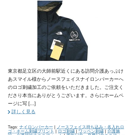
東京都足立区の大師前駅近くにある訪問介護あっぷけ
あスマイル様からノースフェイスナイロンパーカーへ
のロゴ刺繍加工のご依頼をいただきました。ご注文く
ださり本当にありがとうございます。さらにホームペ
ージに写 […]
詳しく見る
Tags:
ナイロンパーカー
|
ノースフェイス持ち込み・名入れロ
ゴ・ネーム刺繍プリント
|
ロゴ刺繍
|
ワッペン刺繍
|
介護施