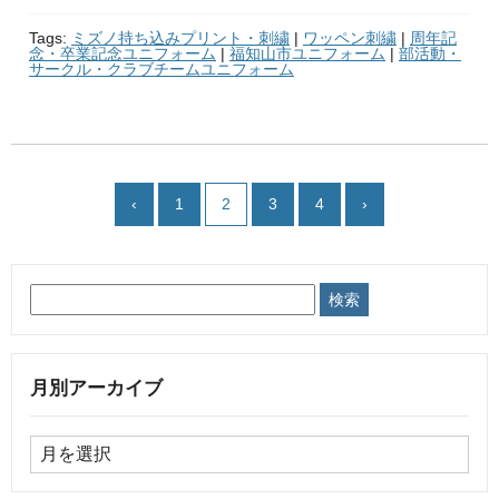
Tags:
ミズノ持ち込みプリント・刺繍
|
ワッペン刺繍
|
周年記
念・卒業記念ユニフォーム
|
福知山市ユニフォーム
|
部活動・
サークル・クラブチームユニフォーム
‹
1
2
3
4
›
月別アーカイブ