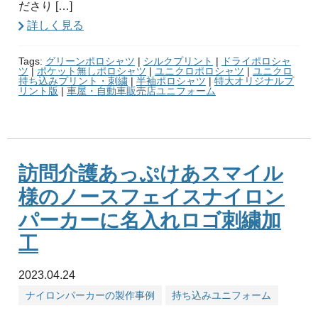
ださり […]
詳しく見る
Tags:
グリーンポロシャツ
|
シルクプリント
|
ドライポロシャ
ツ
|
ポケット無しポロシャツ
|
ユニクロポロシャツ
|
ユニクロ
持ち込みプリント・刺繍
|
半袖ポロシャツ
|
特大オリジナルプ
リント版
|
車屋・自動車販売店ユニフォーム
訪問介護あっぷけあスマイル
様のノースフェイスナイロン
パーカーに名入れロゴ刺繍加
工
2023.04.24
ナイロンパーカーの製作事例
持ち込みユニフォーム