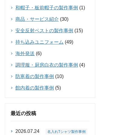
和帽子・板前帽子の製作事例
(1)
商品・サービス紹介
(30)
安全反射ベストの製作事例
(15)
持ち込みユニフォーム
(49)
海外発送
(6)
調理服・厨房白衣の製作事例
(4)
防寒着の製作事例
(10)
館内着の製作事例
(5)
最近の投稿
2026.07.24
名入れTシャツ製作事例