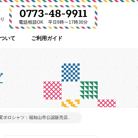
り
について
ご利用ガイド
グ
変ポロシャツ：福知山市公認販売店...