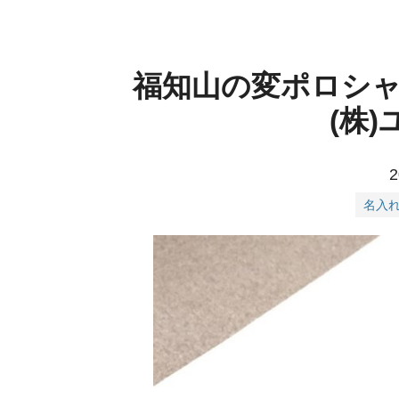
福知山の変ポロシ
(株
2
名入