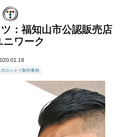
ャツ：福知山市公認販売店
)ユニワーク
020.01.18
れポロシャツ製作事例