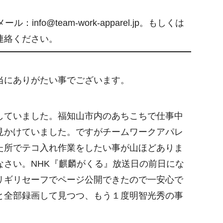
ル：info@team-work-apparel.jp。もしくは
連絡ください。
当にありがたい事でございます。
していました。福知山市内のあちこちで仕事中
見かけていました。ですがチームワークアパレ
た所でテコ入れ作業をしたい事が山ほどありま
なさい。NHK『麒麟がくる』放送日の前日にな
リギリセーフでページ公開できたので一安心で
と全部録画して見つつ、もう１度明智光秀の事
。