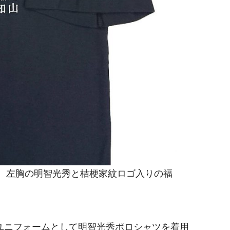
。左胸の明智光秀と桔梗家紋ロゴ入りの福
ユニフォームとして明智光秀ポロシャツを着用