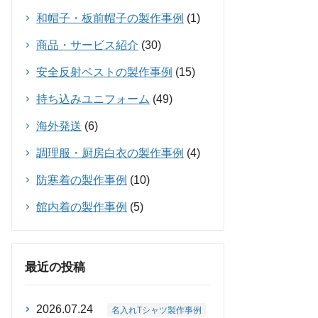
和帽子・板前帽子の製作事例
(1)
商品・サービス紹介
(30)
安全反射ベストの製作事例
(15)
持ち込みユニフォーム
(49)
海外発送
(6)
調理服・厨房白衣の製作事例
(4)
防寒着の製作事例
(10)
館内着の製作事例
(5)
最近の投稿
2026.07.24
名入れTシャツ製作事例