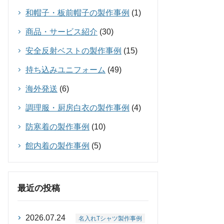
和帽子・板前帽子の製作事例
(1)
商品・サービス紹介
(30)
安全反射ベストの製作事例
(15)
持ち込みユニフォーム
(49)
海外発送
(6)
調理服・厨房白衣の製作事例
(4)
防寒着の製作事例
(10)
館内着の製作事例
(5)
最近の投稿
2026.07.24
名入れTシャツ製作事例