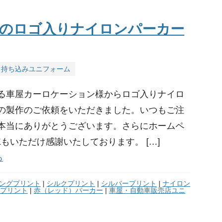
のロゴ入りナイロンパーカー
持ち込みユニフォーム
る車屋カーロケーション様からロゴ入りナイロ
の製作のご依頼をいただきました。いつもご注
本当にありがとうございます。さらにホームペ
Kもいただけ感謝いたしております。 […]
る
ングプリント
|
シルクプリント
|
シルバープリント
|
ナイロン
プリント
|
赤（レッド）パーカー
|
車屋・自動車販売店ユニ