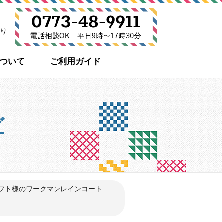
り
について
ご利用ガイド
グ
フト様のワークマンレインコート...