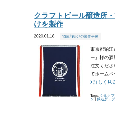
クラフトビール醸造所・
けを製作
2020.01.18
酒屋前掛けの製作事例
東京都狛江
ー』様の酒
注文くださ
てホームペ
詳しく見
Tags:
シルクプ
ン
|
醸造所・ブ