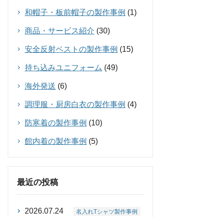
和帽子・板前帽子の製作事例
(1)
商品・サービス紹介
(30)
安全反射ベストの製作事例
(15)
持ち込みユニフォーム
(49)
海外発送
(6)
調理服・厨房白衣の製作事例
(4)
防寒着の製作事例
(10)
館内着の製作事例
(5)
最近の投稿
2026.07.24
名入れTシャツ製作事例