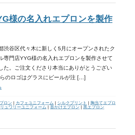
YG様の名入れエプロンを製作
都渋谷区代々木に新しく5月にオープンされたク
ル専門店YYG様の名入れエプロンを製作させて
した。ご注文くださり本当にありがとうござい
らのロゴはグラスにビールが注 […]
る
プロン
|
カフェユニフォーム
|
シルクプリント
|
胸当てエプロ
リュワリーユニフォーム
|
首かけエプロン
|
黒エプロン