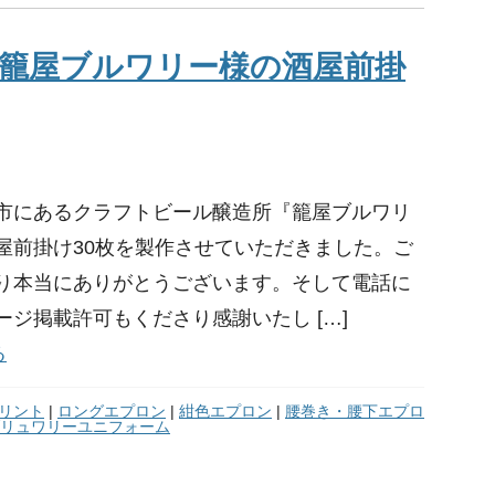
籠屋ブルワリー様の酒屋前掛
市にあるクラフトビール醸造所『籠屋ブルワリ
屋前掛け30枚を製作させていただきました。ご
り本当にありがとうございます。そして電話に
ージ掲載許可もくださり感謝いたし […]
る
リント
|
ロングエプロン
|
紺色エプロン
|
腰巻き・腰下エプロ
リュワリーユニフォーム