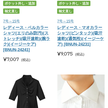
ポケット外し・追加
ポケット外し・追加
袖丈直し
袖丈直し
7号～15号
7号～15号
レディース・ベルカラー
レディース・マオカラー
シャツ(エリのみ防汚)(ス
シャツ(ピンタック)(吸汗
トレッチ)(吸汗速乾)(腕ラ
速乾)(通気性)(イージーケ
ク)(イージーケア)
ア) [BNUN-24231]
[BNUN-24241]
¥
9,075
税込
¥
7,007
税込