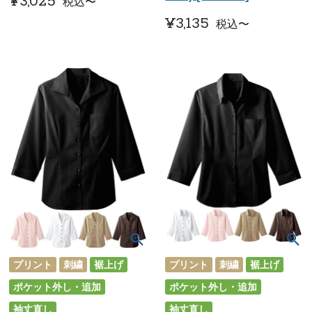
¥
3,025
税込
〜
¥
3,135
税込
〜
プリント
刺繍
裾上げ
プリント
刺繍
裾上げ
ポケット外し・追加
ポケット外し・追加
袖丈直し
袖丈直し