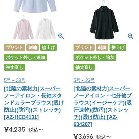
プリント
刺繍
裾上げ
プリント
刺繍
裾上げ
ポケット外し・追加
ポケット外し・追加
袖丈直し
袖丈直し
5号～23号
5号～23号
[北陸の素材力]スーパー
[北陸の素材力]スーパー
ノーアイロン・長袖スタ
ノーアイロン・七分袖ブ
ンドカラーブラウス(透け
ラウス(イージーケア)(吸
防止)(防汚)(ストレッチ)
汗速乾)(防汚)(ストレッ
[AZ-HCB4131]
チ)(透け防止) [AZ-
634207]
¥
4,235
税込
〜
¥
3,696
税込
〜