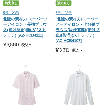
袖丈直し
袖丈直し
5号～23号
5号～23号
北陸の素材力 スーパーノ
[北陸の素材力]スーパー
ーアイロン・長袖ブラウ
ノーアイロン・七分袖ブ
ス(透け防止)(防汚)(スト
ラウス(吸汗速乾)(透け防
レッチ) [AZ-HCB4111]
止)(防汚)(ストレッチ)
[AZ-HCB4107]
¥
3,850
税込
〜
¥
3,311
税込
〜