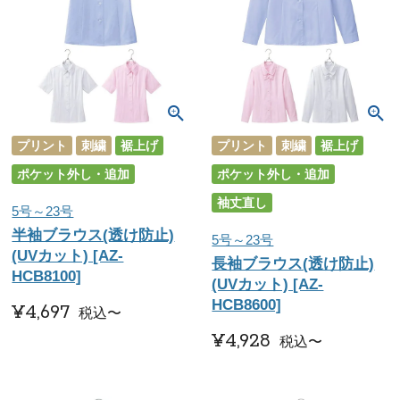
プリント
刺繍
裾上げ
プリント
刺繍
裾上げ
ポケット外し・追加
ポケット外し・追加
袖丈直し
5号～23号
半袖ブラウス(透け防止)
5号～23号
(UVカット) [AZ-
長袖ブラウス(透け防止)
HCB8100]
(UVカット) [AZ-
HCB8600]
¥
4,697
税込
〜
¥
4,928
税込
〜