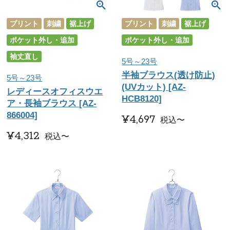
プリント
刺繍
裾上げ
プリント
刺繍
裾上げ
ポケット外し・追加
ポケット外し・追加
袖丈直し
5号～23号
半袖ブラウス(透け防止)
5号～23号
(UVカット) [AZ-
レディースオフィスウエ
HCB8120]
ア・長袖ブラウス [AZ-
866004]
¥
4,697
税込
〜
¥
4,312
税込
〜