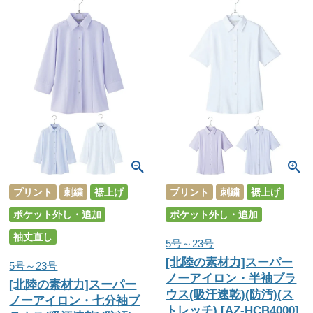
プリント
刺繍
裾上げ
プリント
刺繍
裾上げ
ポケット外し・追加
ポケット外し・追加
袖丈直し
5号～23号
[北陸の素材力]スーパー
5号～23号
ノーアイロン・半袖ブラ
[北陸の素材力]スーパー
ウス(吸汗速乾)(防汚)(ス
ノーアイロン・七分袖ブ
トレッチ) [AZ-HCB4000]