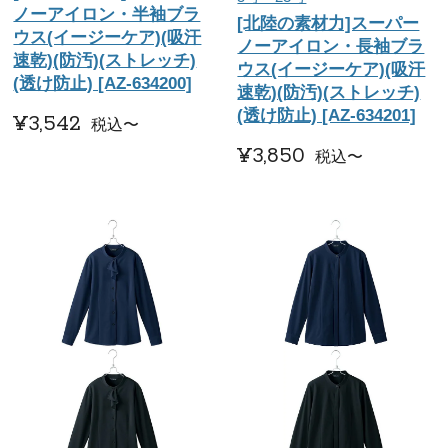
ノーアイロン・半袖ブラ
[北陸の素材力]スーパー
ウス(イージーケア)(吸汗
ノーアイロン・長袖ブラ
速乾)(防汚)(ストレッチ)
ウス(イージーケア)(吸汗
(透け防止) [AZ-634200]
速乾)(防汚)(ストレッチ)
(透け防止) [AZ-634201]
¥
3,542
税込
〜
¥
3,850
税込
〜