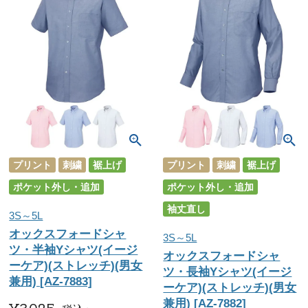
プリント
刺繍
裾上げ
プリント
刺繍
裾上げ
ポケット外し・追加
ポケット外し・追加
袖丈直し
3S～5L
オックスフォードシャ
3S～5L
ツ・半袖Yシャツ(イージ
オックスフォードシャ
ーケア)(ストレッチ)(男女
ツ・長袖Yシャツ(イージ
兼用) [AZ-7883]
ーケア)(ストレッチ)(男女
兼用) [AZ-7882]