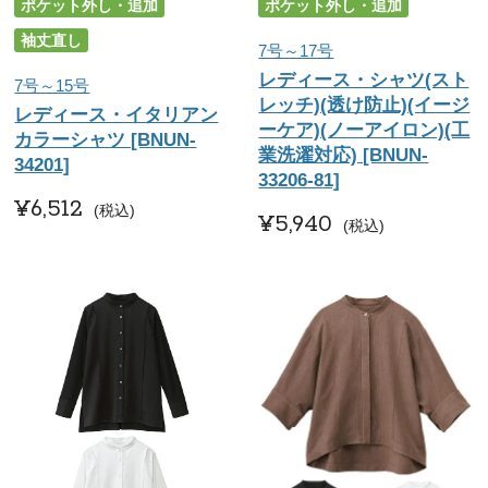
ポケット外し・追加
ポケット外し・追加
袖丈直し
7号～17号
レディース・シャツ(スト
7号～15号
レッチ)(透け防止)(イージ
レディース・イタリアン
ーケア)(ノーアイロン)(工
カラーシャツ [BNUN-
業洗濯対応) [BNUN-
34201]
33206-81]
¥
6,512
税込
¥
5,940
税込