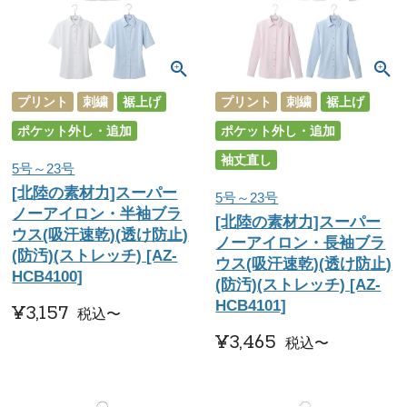
プリント
刺繍
裾上げ
プリント
刺繍
裾上げ
ポケット外し・追加
ポケット外し・追加
袖丈直し
5号～23号
[北陸の素材力]スーパー
5号～23号
ノーアイロン・半袖ブラ
[北陸の素材力]スーパー
ウス(吸汗速乾)(透け防止)
ノーアイロン・長袖ブラ
(防汚)(ストレッチ) [AZ-
ウス(吸汗速乾)(透け防止)
HCB4100]
(防汚)(ストレッチ) [AZ-
HCB4101]
¥
3,157
税込
〜
¥
3,465
税込
〜