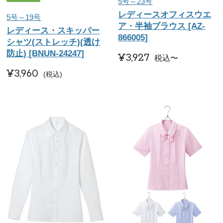
5号～23号
レディースオフィスウエ
5号～19号
ア・半袖ブラウス [AZ-
レディース・スキッパー
866005]
シャツ(ストレッチ)(透け
防止) [BNUN-24247]
¥
3,927
税込
〜
¥
3,960
税込