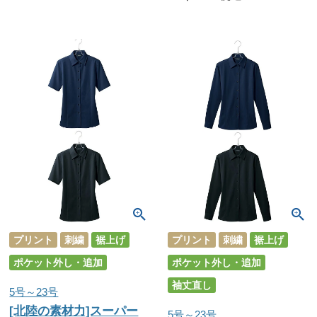
プリント
刺繍
裾上げ
プリント
刺繍
裾上げ
ポケット外し・追加
ポケット外し・追加
袖丈直し
5号～23号
[北陸の素材力]スーパー
5号～23号