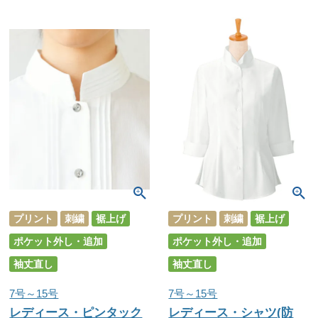
プリント
刺繍
裾上げ
プリント
刺繍
裾上げ
ポケット外し・追加
ポケット外し・追加
袖丈直し
袖丈直し
7号～15号
7号～15号
レディース・ピンタック
レディース・シャツ(防