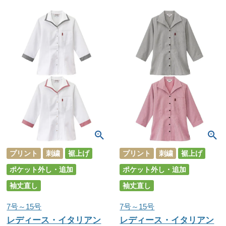
プリント
刺繍
裾上げ
プリント
刺繍
裾上げ
ポケット外し・追加
ポケット外し・追加
袖丈直し
袖丈直し
7号～15号
7号～15号
レディース・イタリアン
レディース・イタリアン