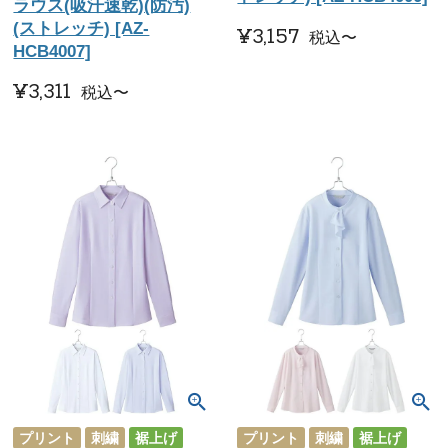
ラウス(吸汗速乾)(防汚)
(ストレッチ) [AZ-
¥
3,157
税込
〜
HCB4007]
¥
3,311
税込
〜
プリント
刺繍
裾上げ
プリント
刺繍
裾上げ