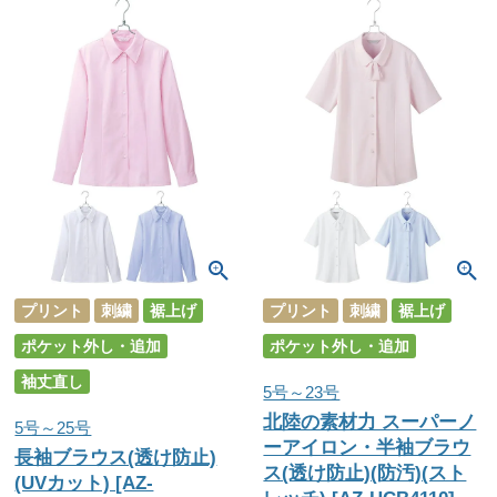
プリント
刺繍
裾上げ
プリント
刺繍
裾上げ
ポケット外し・追加
ポケット外し・追加
袖丈直し
5号～23号
北陸の素材力 スーパーノ
5号～25号
ーアイロン・半袖ブラウ
長袖ブラウス(透け防止)
ス(透け防止)(防汚)(スト
(UVカット) [AZ-