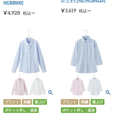
レッチ) [AZ-HCB4110]
HCB8500]
¥
3,619
税込
〜
¥
4,928
税込
〜
プリント
刺繍
裾上げ
プリント
刺繍
裾上げ
ポケット外し・追加
ポケット外し・追加