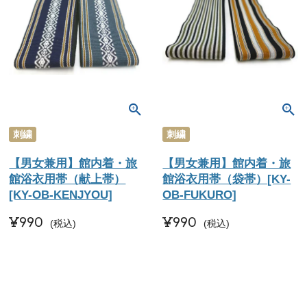
刺繍
刺繍
【男女兼用】館内着・旅
【男女兼用】館内着・旅
館浴衣用帯（献上帯）
館浴衣用帯（袋帯）[KY-
[KY-OB-KENJYOU]
OB-FUKURO]
¥
990
¥
990
税込
税込