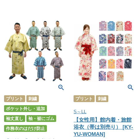
プリント
刺繍
プリント
刺繍
ポケット外し・追加
S～LL
袖丈直し
袖・裾にゴム
【女性用】館内着・旅館
浴衣（帯は別売り） [KY-
作務衣のはだけ防止
YU-WOMAN]