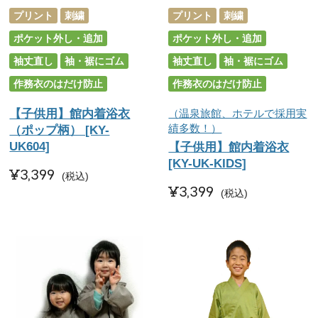
プリント
刺繍
プリント
刺繍
ポケット外し・追加
ポケット外し・追加
袖丈直し
袖・裾にゴム
袖丈直し
袖・裾にゴム
作務衣のはだけ防止
作務衣のはだけ防止
【子供用】館内着浴衣
（温泉旅館、ホテルで採用実
績多数！）
（ポップ柄） [KY-
UK604]
【子供用】館内着浴衣
[KY-UK-KIDS]
¥
3,399
税込
¥
3,399
税込