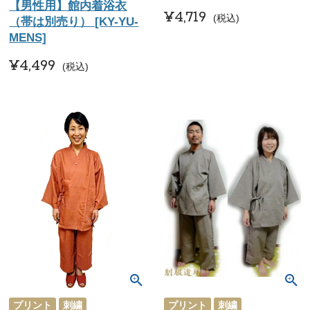
【男性用】館内着浴衣
¥
4,719
税込
（帯は別売り） [KY-YU-
MENS]
¥
4,499
税込
プリント
刺繍
プリント
刺繍