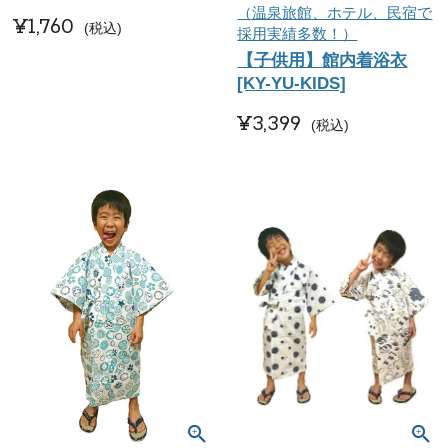
（温泉旅館、ホテル、民宿で
¥
1,760
税込
採用実績多数！）
【子供用】館内着浴衣
[KY-YU-KIDS]
¥
3,399
税込