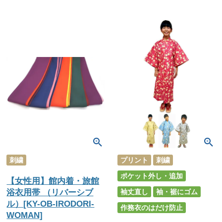
刺繍
プリント
刺繍
ポケット外し・追加
【女性用】館内着・旅館
浴衣用帯 （リバーシブ
袖丈直し
袖・裾にゴム
ル）[KY-OB-IRODORI-
作務衣のはだけ防止
WOMAN]