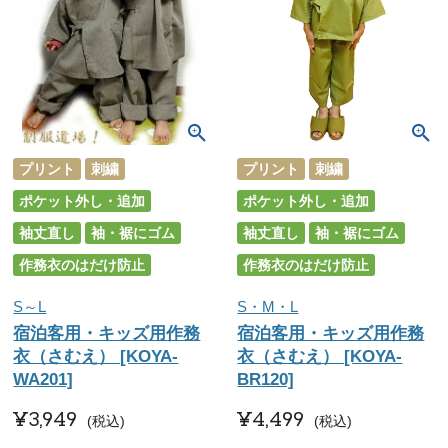
プリント
刺繍
プリント
刺繍
ポケット外し・追加
ポケット外し・追加
袖丈直し
袖・裾にゴム
袖丈直し
袖・裾にゴム
作務衣のはだけ防止
作務衣のはだけ防止
S～L
S・M・L
宿泊客用・キッズ用作務
宿泊客用・キッズ用作務
衣（さむえ） [KOYA-
衣（さむえ） [KOYA-
WA201]
BR120]
¥
3,949
¥
4,499
税込
税込