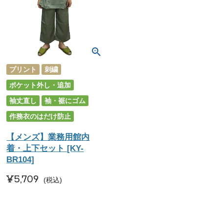
プリント
刺繍
ポケット外し・追加
袖丈直し
袖・裾にゴム
作務衣のはだけ防止
【メンズ】業務用館内
着・上下セット [KY-
BR104]
¥
5,709
税込