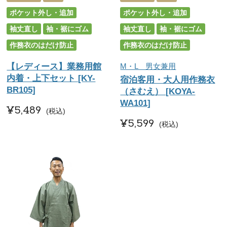
ポケット外し・追加
ポケット外し・追加
袖丈直し
袖・裾にゴム
袖丈直し
袖・裾にゴム
作務衣のはだけ防止
作務衣のはだけ防止
【レディース】業務用館
M・L 男女兼用
内着・上下セット [KY-
宿泊客用・大人用作務衣
BR105]
（さむえ） [KOYA-
WA101]
¥
5,489
税込
¥
5,599
税込