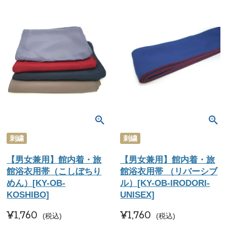
刺繍
刺繍
【男女兼用】館内着・旅
【男女兼用】館内着・旅
館浴衣用帯（こしぼちり
館浴衣用帯 （リバーシブ
めん）[KY-OB-
ル）[KY-OB-IRODORI-
KOSHIBO]
UNISEX]
¥
1,760
¥
1,760
税込
税込