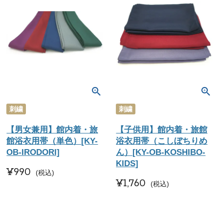
刺繍
刺繍
【男女兼用】館内着・旅
【子供用】館内着・旅館
館浴衣用帯（単色）[KY-
浴衣用帯（こしぼちりめ
OB-IRODORI]
ん）[KY-OB-KOSHIBO-
KIDS]
¥
990
税込
¥
1,760
税込