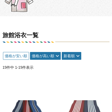
旅館浴衣一覧
価格が安い順
価格が高い順
新着順
19
件中
1
-
19
件表示