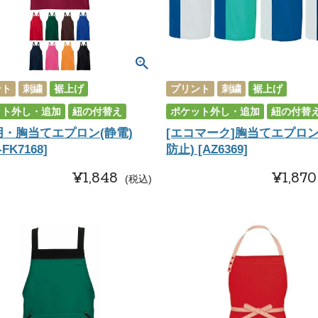
ント
刺繍
裾上げ
プリント
刺繍
裾上げ
ット外し・追加
紐の付替え
ポケット外し・追加
紐の付替
用・胸当てエプロン(静電)
[エコマーク]胸当てエプロン
-FK7168]
防止) [AZ6369]
¥
1,848
¥
1,870
税込