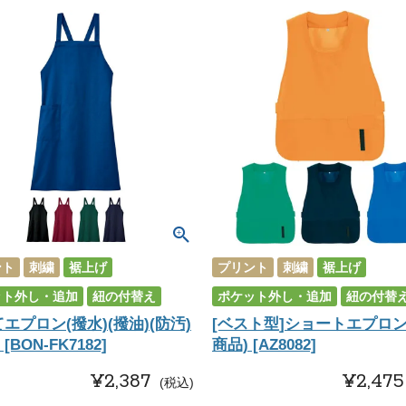
ント
刺繍
裾上げ
プリント
刺繍
裾上げ
ット外し・追加
紐の付替え
ポケット外し・追加
紐の付替
エプロン(撥水)(撥油)(防汚)
[ベスト型]ショートエプロン
 [BON-FK7182]
商品) [AZ8082]
¥
2,387
¥
2,475
税込