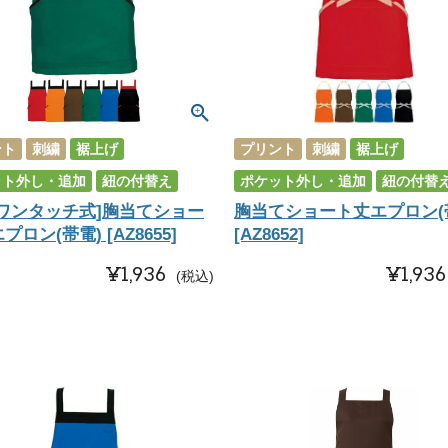
ント
刺繍
裾上げ
プリント
刺繍
裾上げ
ット外し・追加
紐の付替え
ポケット外し・追加
紐の付替
中ワンタッチ式]胸当てショー
胸当てショート丈エプロン(
プロン(帯電) [AZ8655]
[AZ8652]
¥
1,936
¥
1,936
税込