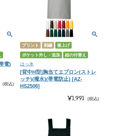
プリント
刺繍
裾上げ
え
ポケット外し・追加
紐の付替え
帯電)
はっ水
[背中H型]胸当てエプロン(ストレ
ッチ)(撥水)(帯電防止) [AZ-
税込
HS2506]
¥
1,991
税込