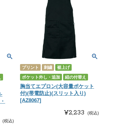
プリント
刺繍
裾上げ
え
ポケット外し・追加
紐の付替え
胸当てエプロン(大容量ポケット
付)(帯電防止)(スリット入り)
-
[AZ8067]
1・
¥
2,233
税込
税込