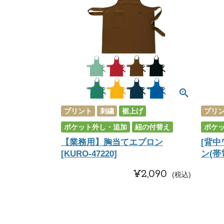
プリント
刺繍
裾上げ
プリ
ポケット外し・追加
紐の付替え
ポケ
【業務用】胸当てエプロン
[背
[KURO-47220]
ン(帯電
¥
2,090
税込