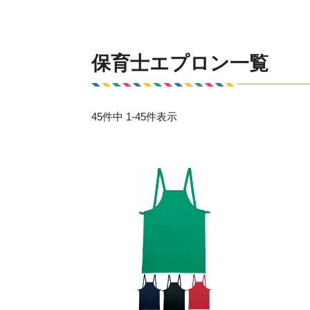
保育士エプロン一覧
45
件中
1
-
45
件表示