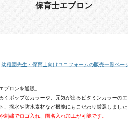
保育士エプロン
幼稚園先生・保育士向けユニフォームの販売一覧ペー
エプロンを通販。
るくポップなカラーや、元気が出るビタミンカラーのエ
ト、撥水や防水素材など機能にもこだわり厳選しました
や刺繍でロゴ入れ、園名入れ加工が可能です。