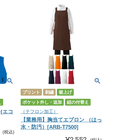
プリント
刺繍
裾上げ
え
ポケット外し・追加
紐の付替え
(エコ
（テフロン加工）
【業務用】胸当てエプロン （はっ
水・防汚）[ARB-T7500]
税込
¥
2,552