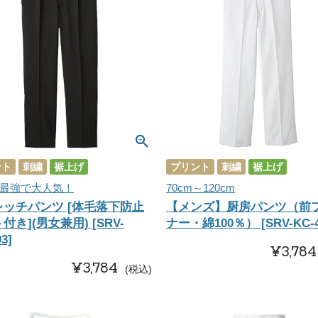
ント
刺繍
裾上げ
プリント
刺繍
裾上げ
最強で大人気！
70cm～120cm
レッチパンツ [体毛落下防止
【メンズ】厨房パンツ（前
付き](男女兼用) [SRV-
ナー・綿100％） [SRV-KC-4
3]
¥
3,784
¥
3,784
税込