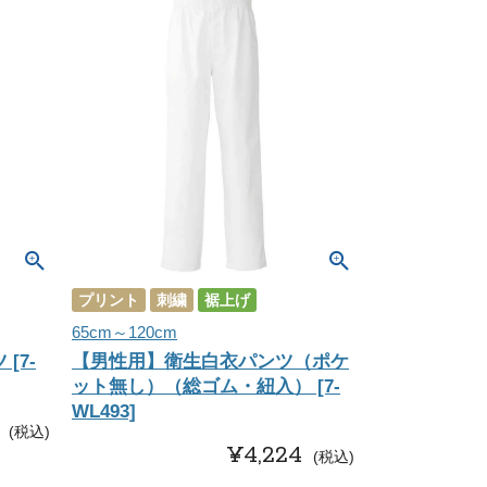
プリント
刺繍
裾上げ
65cm～120cm
[7-
【男性用】衛生白衣パンツ（ポケ
ット無し）（総ゴム・紐入） [7-
WL493]
税込
¥
4,224
税込