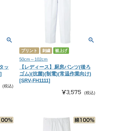
プリント
刺繍
裾上げ
50cm～102cm
タッ
【レディース】厨房パンツ(後ろ
]
ゴム)(抗菌)(制電)(常温作業向け)
[SRV-FH1111]
税込
¥
3,575
税込