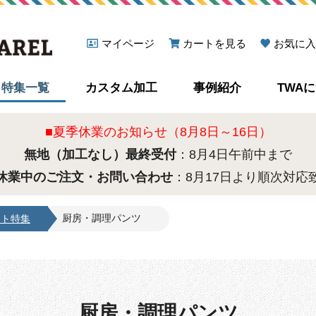
マイページ
カートを見る
お気に入
特集一覧
カスタム加工
事例紹介
TWA
■夏季休業のお知らせ（8月8日～16日）
無地（加工なし）最終受付
：8月4日午前中まで
休業中のご注文・お問い合わせ
：8月17日より順次対応
厨房・調理パンツ
ート特集
厨房・調理パンツ