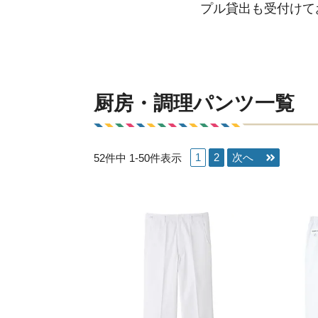
プル貸出も受付けて
厨房・調理パンツ一覧
1
2
52
件中
1
-
50
件表示