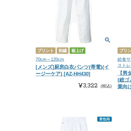
プリント
刺繍
裾上げ
プリ
70cm～120cm
給食サ
ストレ
[メンズ]厨房白衣パンツ(帯電)(イ
【男
ージーケア) [AZ-HH430]
(総ゴ
¥
3,322
税込
業向け)