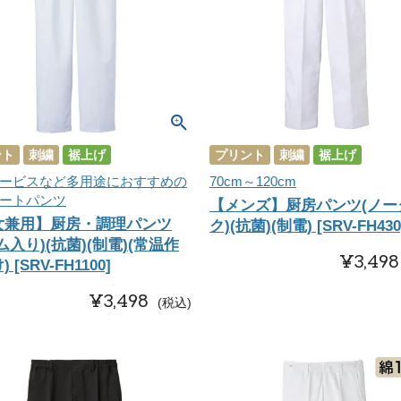
ント
刺繍
裾上げ
プリント
刺繍
裾上げ
ービスなど多用途におすすめの
70cm～120cm
ートパンツ
【メンズ】厨房パンツ(ノー
女兼用】厨房・調理パンツ
ク)(抗菌)(制電) [SRV-FH430
ム入り)(抗菌)(制電)(常温作
¥
3,498
 [SRV-FH1100]
¥
3,498
税込