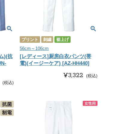
プリント
刺繍
裾上げ
56cm～106cm
)(抗
[レディース]厨房白衣パンツ(帯
N-
電)(イージーケア) [AZ-HH440]
¥
3,322
税込
税込