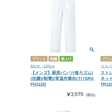
プリント
刺繍
裾上げ
プリ
62cm～120cm
コスパ
【メンズ】厨房パンツ(後ろゴム)
スト
(抗菌)(制電)(常温作業向け) [SRV-
ネット
FH1110]
TR110
¥
3,575
税込