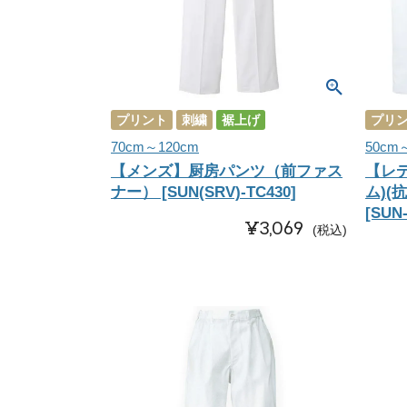
プリント
刺繍
裾上げ
プリ
70cm～120cm
50cm
【メンズ】厨房パンツ（前ファス
【レ
ナー） [SUN(SRV)-TC430]
ム)(
[SUN-
¥
3,069
税込