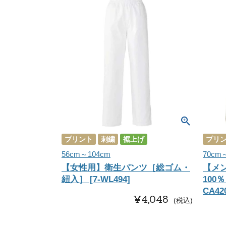
プリント
刺繍
裾上げ
プリ
56cm～104cm
70cm
【女性用】衛生パンツ［総ゴム・
【メ
紐入］ [7-WL494]
100
CA42
¥
4,048
税込