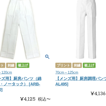
ント
刺繍
裾上げ
プリント
刺繍
裾上げ
～120cm
70cm～125cm
ンズ用】厨房パンツ（綿
【メンズ用】厨房調理パンツ 
％・ノータック） [ARB-
AL495]
0]
¥
4,136
¥
4,125
税込
〜