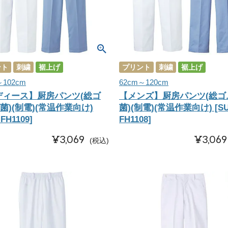
ント
刺繍
裾上げ
プリント
刺繍
裾上げ
～102cm
62cm～120cm
ディース】厨房パンツ(総ゴ
【メンズ】厨房パンツ(総ゴム
抗菌)(制電)(常温作業向け)
菌)(制電)(常温作業向け) [SU
FH1109]
FH1108]
¥
3,069
¥
3,069
税込