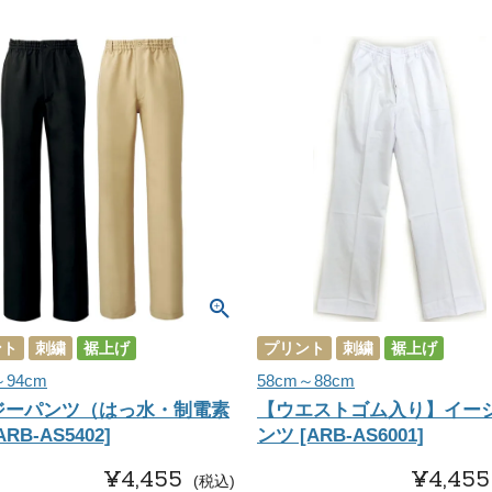
ント
刺繍
裾上げ
プリント
刺繍
裾上げ
～94cm
58cm～88cm
ジーパンツ（はっ水・制電素
【ウエストゴム入り】イー
RB-AS5402]
ンツ [ARB-AS6001]
¥
4,455
¥
4,455
税込