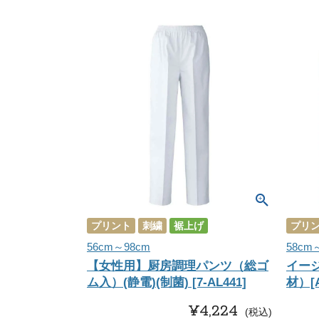
プリント
刺繍
裾上げ
プリ
56cm～98cm
58cm
【女性用】厨房調理パンツ（総ゴ
イー
ム入）(静電)(制菌) [7-AL441]
材）[A
¥
4,224
税込