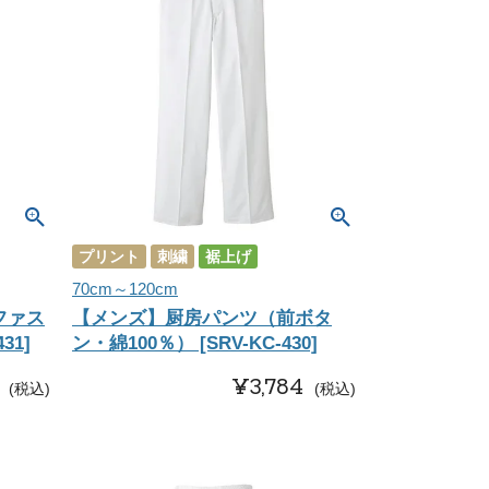
プリント
刺繍
裾上げ
70cm～120cm
ファス
【メンズ】厨房パンツ（前ボタ
31]
ン・綿100％） [SRV-KC-430]
¥
3,784
税込
税込