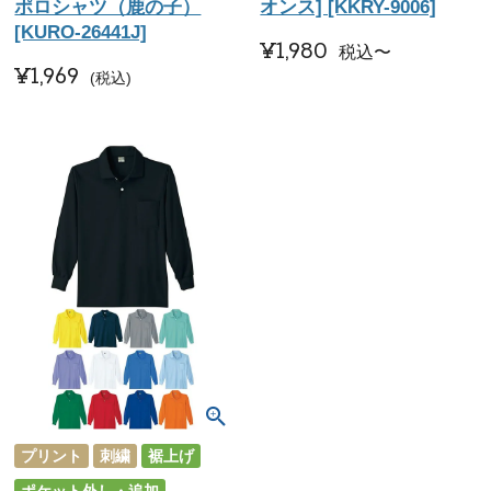
ポロシャツ（鹿の子）
オンス] [KKRY-9006]
[KURO-26441J]
¥
1,980
税込
〜
¥
1,969
税込
プリント
刺繍
裾上げ