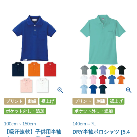
プリント
刺繍
裾上げ
プリント
刺繍
裾上げ
ポケット外し・追加
ポケット外し・追加
100cm～150cm
140cm～7L
【吸汗速乾】子供用半袖
DRY半袖ポロシャツ [5.4