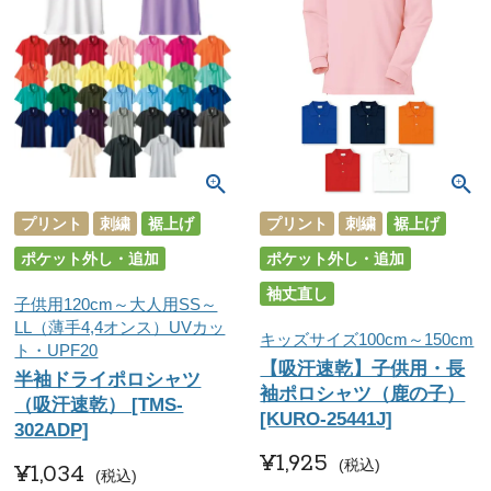
プリント
刺繍
裾上げ
プリント
刺繍
裾上げ
ポケット外し・追加
ポケット外し・追加
袖丈直し
子供用120cm～大人用SS～
LL（薄手4,4オンス）UVカッ
キッズサイズ100cm～150cm
ト・UPF20
【吸汗速乾】子供用・長
半袖ドライポロシャツ
袖ポロシャツ（鹿の子）
（吸汗速乾） [TMS-
[KURO-25441J]
302ADP]
¥
1,925
税込
¥
1,034
税込