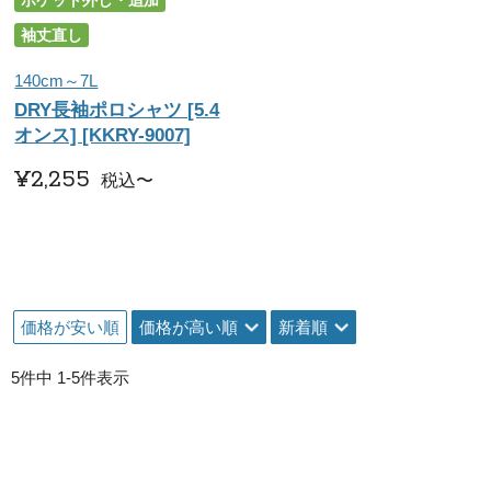
ポケット外し・追加
袖丈直し
140cm～7L
DRY長袖ポロシャツ [5.4
オンス] [KKRY-9007]
¥
2,255
税込
〜
価格が安い順
価格が高い順
新着順
5
件中
1
-
5
件表示