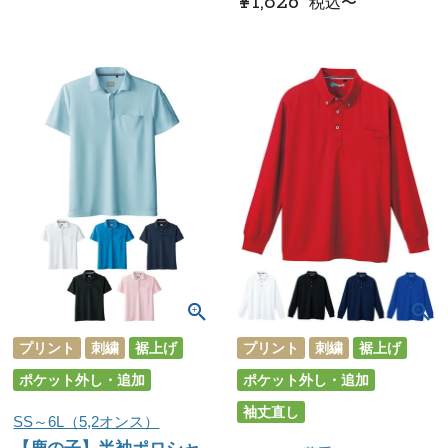
¥
1,826
税込
〜
プリント
刺繍
裾上げ
プリント
刺繍
裾上げ
ポケット外し・追加
ポケット外し・追加
袖丈直し
SS～6L（5,2オンス）