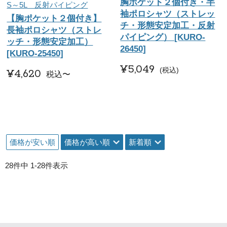
胸ポケット２個付き・半
S～5L 反射パイピング
袖ポロシャツ（ストレッ
【胸ポケット２個付き】
チ・形態安定加工・反射
長袖ポロシャツ（ストレ
パイピング） [KURO-
ッチ・形態安定加工）
26450]
[KURO-25450]
¥
5,049
税込
¥
4,620
税込
〜
価格が安い順
価格が高い順
新着順
28
件中
1
-
28
件表示