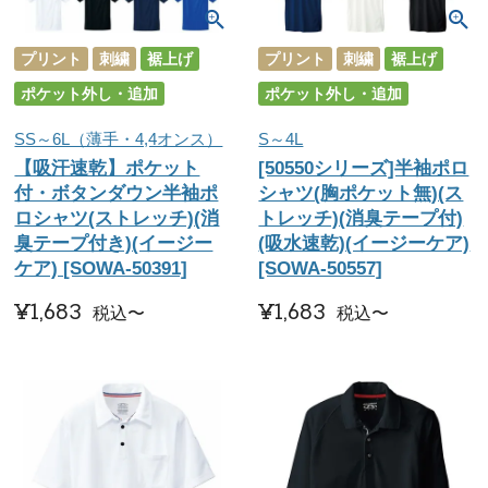
プリント
刺繍
裾上げ
プリント
刺繍
裾上げ
ポケット外し・追加
ポケット外し・追加
SS～6L（薄手・4,4オンス）
S～4L
【吸汗速乾】ポケット
[50550シリーズ]半袖ポロ
付・ボタンダウン半袖ポ
シャツ(胸ポケット無)(ス
ロシャツ(ストレッチ)(消
トレッチ)(消臭テープ付)
臭テープ付き)(イージー
(吸水速乾)(イージーケア)
ケア) [SOWA-50391]
[SOWA-50557]
¥
1,683
¥
1,683
税込
〜
税込
〜