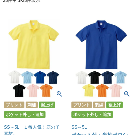
28
件中
1
-
28
件表示
プリント
刺繍
裾上げ
プリント
刺繍
裾上げ
ポケット外し・追加
ポケット外し・追加
SS～5L １番人気！鹿の子
SS～5L
素材。