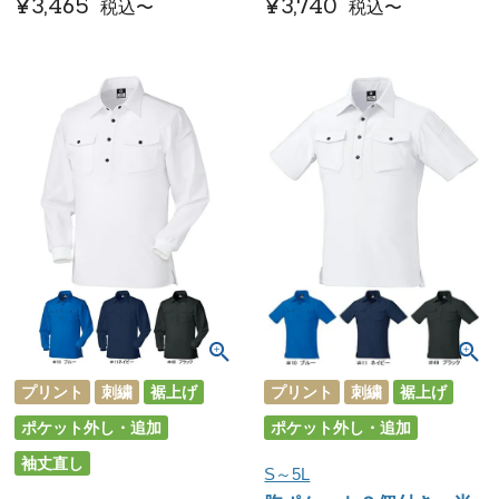
¥
3,465
¥
3,740
税込
〜
税込
〜
プリント
刺繍
裾上げ
プリント
刺繍
裾上げ
ポケット外し・追加
ポケット外し・追加
袖丈直し
S～5L