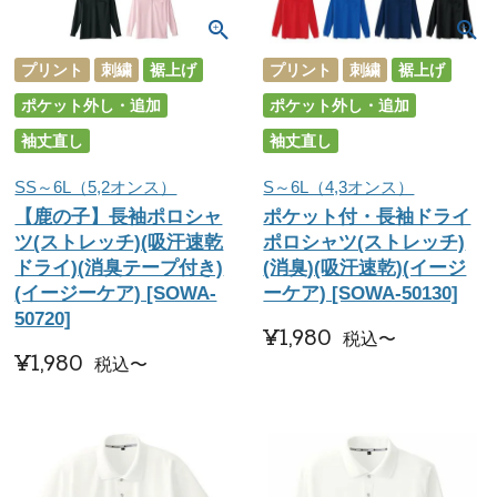
プリント
刺繍
裾上げ
プリント
刺繍
裾上げ
ポケット外し・追加
ポケット外し・追加
袖丈直し
袖丈直し
SS～6L（5,2オンス）
S～6L（4,3オンス）
【鹿の子】長袖ポロシャ
ポケット付・長袖ドライ
ツ(ストレッチ)(吸汗速乾
ポロシャツ(ストレッチ)
ドライ)(消臭テープ付き)
(消臭)(吸汗速乾)(イージ
(イージーケア) [SOWA-
ーケア) [SOWA-50130]
50720]
¥
1,980
税込
〜
¥
1,980
税込
〜