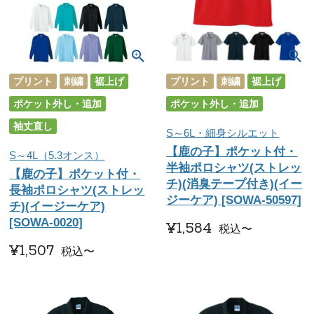
プリント
刺繍
裾上げ
プリント
刺繍
裾上げ
ポケット外し・追加
ポケット外し・追加
袖丈直し
S～6L・細身シルエット
【鹿の子】ポケット付・
S～4L（5.3オンス）
半袖ポロシャツ(ストレッ
【鹿の子】ポケット付・
チ)(消臭テープ付き)(イー
長袖ポロシャツ(ストレッ
ジーケア) [SOWA-50597]
チ)(イージーケア)
[SOWA-0020]
¥
1,584
税込
〜
¥
1,507
税込
〜