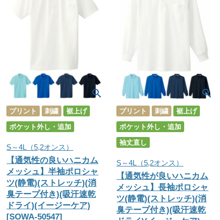
プリント
刺繍
裾上げ
プリント
刺繍
裾上げ
ポケット外し・追加
ポケット外し・追加
袖丈直し
S～4L（5,2オンス）
【通気性の良いハニカム
S～4L（5,2オンス）
メッシュ】半袖ポロシャ
【通気性が良いハニカム
ツ(静電)(ストレッチ)(消
メッシュ】長袖ポロシャ
臭テープ付き)(吸汗速乾
ツ(静電)(ストレッチ)(消
ドライ)(イージーケア)
臭テープ付き)(吸汗速乾
[SOWA-50547]