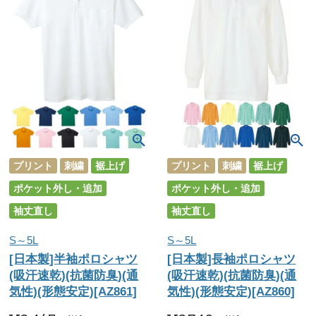
プリント
刺繍
裾上げ
プリント
刺繍
裾上げ
ポケット外し・追加
ポケット外し・追加
袖丈直し
袖丈直し
S～5L
S～5L
[日本製]半袖ポロシャツ
[日本製]長袖ポロシャツ
(吸汗速乾)(抗菌防臭)(通
(吸汗速乾)(抗菌防臭)(通
気性)(形態安定)[AZ861]
気性)(形態安定)[AZ860]