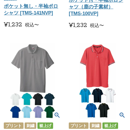
ポケット付・半袖ポロシ
ポケット無し・半袖ポロ
ャツ（鹿の子素材）
シャツ [TMS-141NVP]
[TMS-100VP]
¥
1,232
¥
1,232
税込
〜
税込
〜
プリント
刺繍
裾上げ
プリント
刺繍
裾上げ