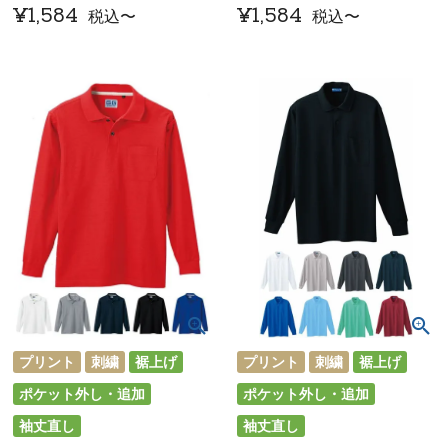
¥
1,584
¥
1,584
税込
〜
税込
〜
プリント
刺繍
裾上げ
プリント
刺繍
裾上げ
ポケット外し・追加
ポケット外し・追加
袖丈直し
袖丈直し