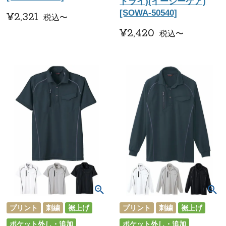
ドライ)(イージーケア)
[SOWA-50540]
¥
2,321
税込
〜
¥
2,420
税込
〜
プリント
刺繍
裾上げ
プリント
刺繍
裾上げ
ポケット外し・追加
ポケット外し・追加