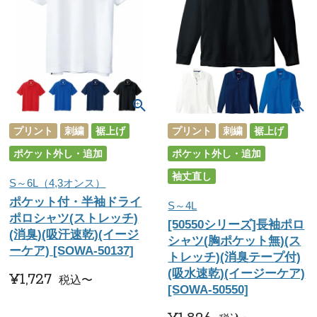
プリント
刺繍
裾上げ
プリント
刺繍
裾上げ
ポケット外し・追加
ポケット外し・追加
袖丈直し
S～6L（4,3オンス）
ポケット付・半袖ドライ
S～4L
ポロシャツ(ストレッチ)
[50550シリーズ]長袖ポロ
(消臭)(吸汗速乾)(イージ
シャツ(胸ポケット無)(ス
ーケア) [SOWA-50137]
トレッチ)(消臭テープ付)
(吸水速乾)(イージーケア)
¥
1,727
税込
〜
[SOWA-50550]