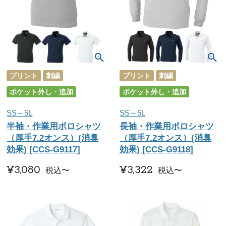
プリント
刺繍
プリント
刺繍
ポケット外し・追加
ポケット外し・追加
SS～5L
SS～5L
半袖・作業用ポロシャツ
長袖・作業用ポロシャツ
（厚手7.2オンス）(消臭
（厚手7.2オンス）(消臭
効果) [CCS-G9117]
効果) [CCS-G9118]
¥
3,080
¥
3,322
税込
〜
税込
〜