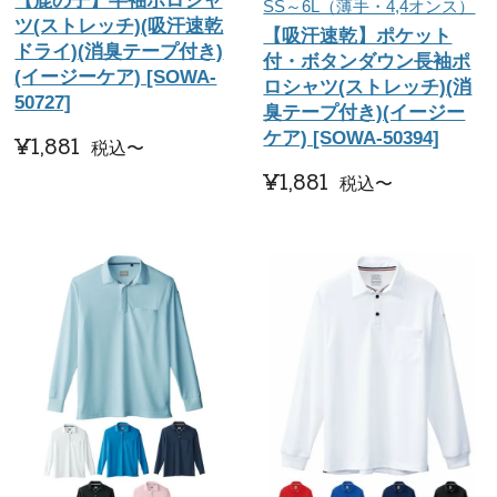
【鹿の子】半袖ポロシャ
SS～6L（薄手・4,4オンス）
ツ(ストレッチ)(吸汗速乾
【吸汗速乾】ポケット
ドライ)(消臭テープ付き)
付・ボタンダウン長袖ポ
(イージーケア) [SOWA-
ロシャツ(ストレッチ)(消
50727]
臭テープ付き)(イージー
ケア) [SOWA-50394]
¥
1,881
税込
〜
¥
1,881
税込
〜