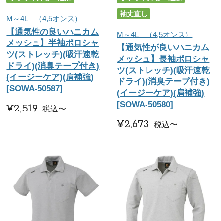
袖丈直し
M～4L （4,5オンス）
【通気性の良いハニカム
M～4L （4,5オンス）
メッシュ】半袖ポロシャ
【通気性が良いハニカム
ツ(ストレッチ)(吸汗速乾
メッシュ】長袖ポロシャ
ドライ)(消臭テープ付き)
ツ(ストレッチ)(吸汗速乾
(イージーケア)(肩補強)
ドライ)(消臭テープ付き)
[SOWA-50587]
(イージーケア)(肩補強)
[SOWA-50580]
¥
2,519
税込
〜
¥
2,673
税込
〜