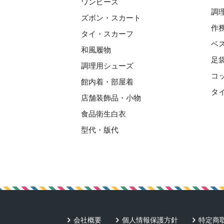
ワンピース
調
ズボン・スカート
作
タイ・スカーフ
ベ
和風履物
足
調理用シューズ
コ
館内着・部屋着
タ
店舗装飾品・小物
食品衛生白衣
型代・版代
会社概要
個人情報保護方針
特定商