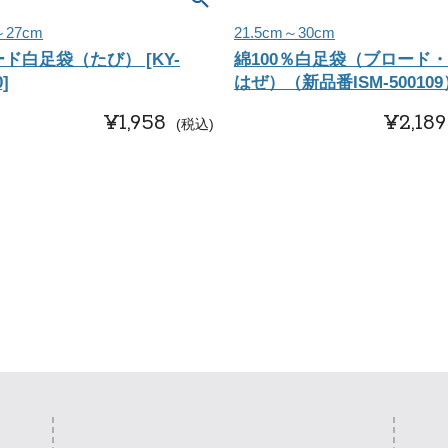
～27cm
21.5cm～30cm
ド白足袋（たび） [KY-
綿100％白足袋（ブロード・
]
はぜ）（新品番ISM-500109
¥
1,958
¥
2,189
税込