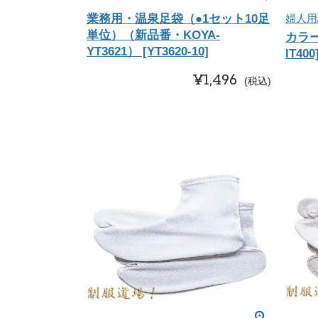
業務用・温泉足袋（●1セット10足
婦人用
単位）（新品番・KOYA-
カラー
YT3621） [YT3620-10]
IT400
¥
1,496
税込