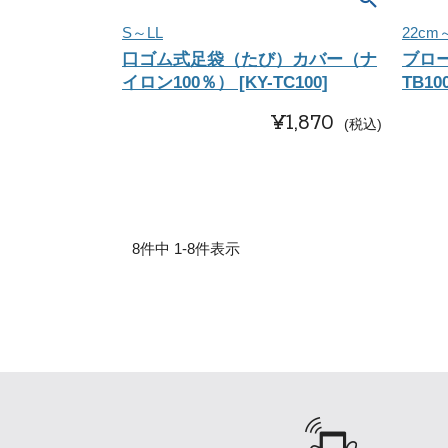
S～LL
22cm
口ゴム式足袋（たび）カバー（ナ
ブロー
イロン100％） [KY-TC100]
TB100
¥
1,870
税込
8
件中
1
-
8
件表示