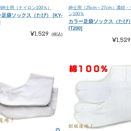
/紳士用（ナイロン100％）
紳士用（25cm～27cm）濃紺
ン100％
足袋ソックス（たび） [KY-
カラー足袋ソックス（たび） 
]
IT200]
¥
1,529
税込
¥
1,529