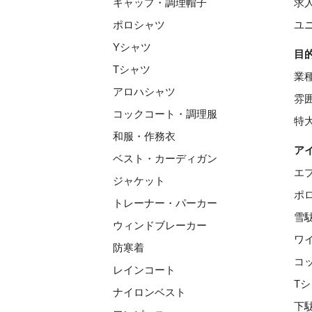
キャップ・調理帽子
求
ポロシャツ
ユ
Yシャツ
目
Tシャツ
業
アロハシャツ
雰
コックコート・調理服
特
和服・作務衣
ア
ベスト・カーディガン
エ
ジャケット
ポ
トレーナー・パーカー
雪
ウィンドブレーカー
ワ
防寒着
コ
レインコート
T
ナイロンベスト
下