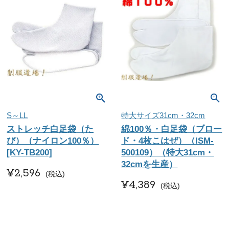
S～LL
特大サイズ31cm・32cm
ストレッチ白足袋（た
綿100％・白足袋（ブロー
び）（ナイロン100％）
ド・4枚こはぜ）（ISM-
[KY-TB200]
500109）（特大31cm・
32cmを生産）
¥
2,596
税込
¥
4,389
税込