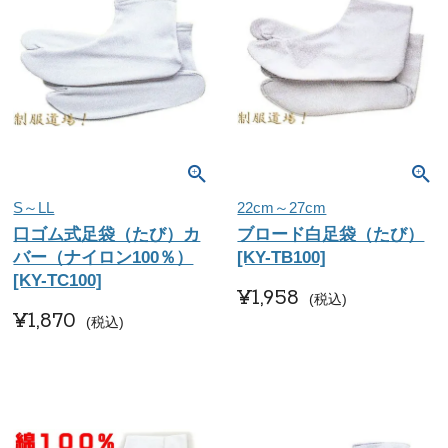
S～LL
22cm～27cm
口ゴム式足袋（たび）カ
ブロード白足袋（たび）
バー（ナイロン100％）
[KY-TB100]
[KY-TC100]
¥
1,958
税込
¥
1,870
税込