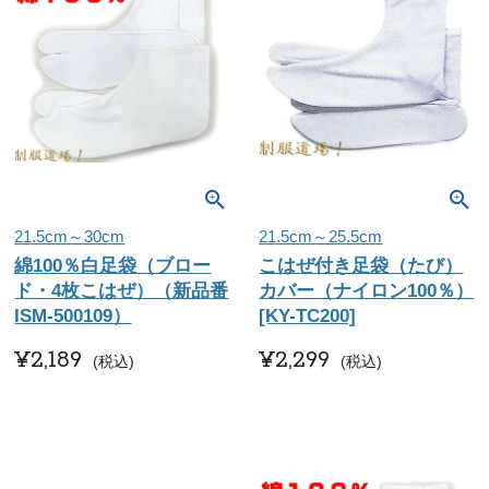
21.5cm～30cm
21.5cm～25.5cm
綿100％白足袋（ブロー
こはぜ付き足袋（たび）
ド・4枚こはぜ）（新品番
カバー（ナイロン100％）
ISM-500109）
[KY-TC200]
¥
2,189
¥
2,299
税込
税込