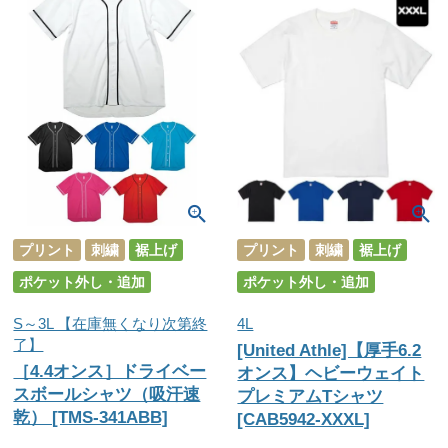
プリント
刺繍
裾上げ
プリント
刺繍
裾上げ
ポケット外し・追加
ポケット外し・追加
S～3L 【在庫無くなり次第終
4L
了】
[United Athle]【厚手6.2
［4.4オンス］ドライベー
オンス】ヘビーウェイト
スボールシャツ（吸汗速
プレミアムTシャツ
乾） [TMS-341ABB]
[CAB5942-XXXL]