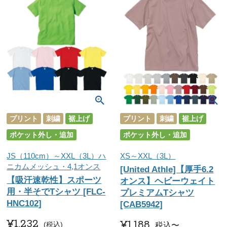
プリント
刺繍
裾上げ
プリント
刺繍
裾上げ
ポケット外し・追加
ポケット外し・追加
JS（110cm）～XXL（3L）ハ
XS～XXL（3L）
ニカムメッシュ・4,1オンス
[United Athle]【厚手6.2
【吸汗速乾性】スポーツ
オンス】ヘビーウェイト
用・半そでTシャツ [FLC-
プレミアムTシャツ
HNC102]
[CAB5942]
¥
1,232
¥
1,188
税込
税込
〜