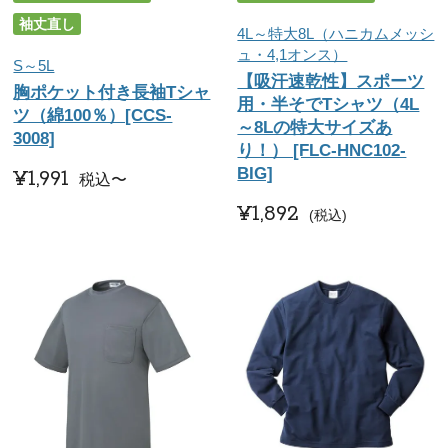
袖丈直し
4L～特大8L（ハニカムメッシ
ュ・4,1オンス）
S～5L
【吸汗速乾性】スポーツ
胸ポケット付き長袖Tシャ
用・半そでTシャツ（4L
ツ（綿100％）[CCS-
～8Lの特大サイズあ
3008]
り！） [FLC-HNC102-
BIG]
¥
1,991
税込
〜
¥
1,892
税込