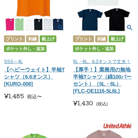
プリント
刺繍
裾上げ
プリント
刺繍
裾上げ
ポケット外し・追加
ポケット外し・追加
SSS～4L
5L・6L。6.2オンスで丈夫！
【ヘビーウェイト】半袖T
【厚手！】業務用の無地
シャツ（6.6オンス）
半袖Tシャツ（綿100パー
[KURO-006]
セント）（5L・6L）
[FLC-OE1116-5L6L]
¥
1,485
税込
〜
¥
1,430
税込