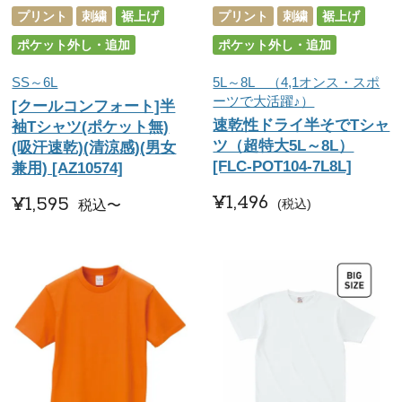
プリント
刺繍
裾上げ
プリント
刺繍
裾上げ
ポケット外し・追加
ポケット外し・追加
SS～6L
5L～8L （4,1オンス・スポ
ーツで大活躍♪）
[クールコンフォート]半
速乾性ドライ半そでTシャ
袖Tシャツ(ポケット無)
ツ（超特大5L～8L）
(吸汗速乾)(清涼感)(男女
[FLC-POT104-7L8L]
兼用) [AZ10574]
¥
1,496
¥
1,595
税込
税込
〜