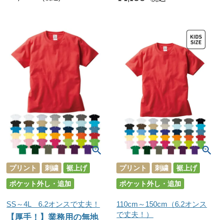
プリント
刺繍
裾上げ
プリント
刺繍
裾上げ
ポケット外し・追加
ポケット外し・追加
SS～4L 6.2オンスで丈夫！
110cm～150cm（6.2オンス
で丈夫！）
【厚手！】業務用の無地