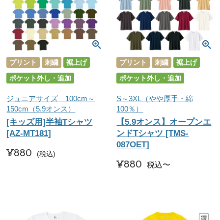
プリント
刺繍
裾上げ
プリント
刺繍
裾上げ
ポケット外し・追加
ポケット外し・追加
ジュニアサイズ 100cm～
S～3XL（やや厚手・綿
150cm（5.9オンス）
100％）
[キッズ用]半袖Tシャツ
【5.9オンス】オープンエ
[AZ-MT181]
ンドTシャツ [TMS-
087OET]
¥
880
税込
¥
880
税込
〜