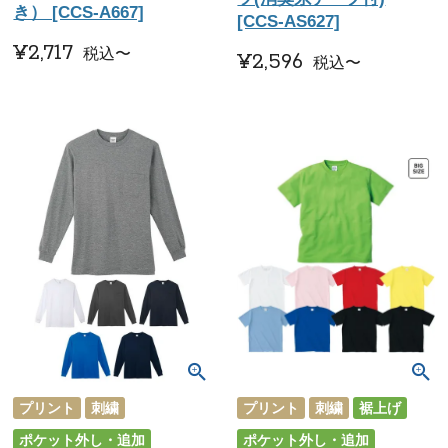
き） [CCS-A667]
[CCS-AS627]
¥
2,717
税込
〜
¥
2,596
税込
〜
プリント
刺繍
プリント
刺繍
裾上げ
ポケット外し・追加
ポケット外し・追加