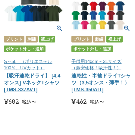
プリント
刺繍
裾上げ
プリント
刺繍
裾上げ
ポケット外し・追加
ポケット外し・追加
S～5L （ポリエステル
子供用140cm～3Lサイズ
100％。UVカット）
（激安価格！吸汗性！）
【吸汗速乾ドライ】 [4,4
速乾性・半袖ドライTシャ
オンス] VネックTシャツ
ツ（3,5オンス・薄手！）
[TMS-337AVT]
[TMS-350AIT]
¥
682
¥
462
税込
〜
税込
〜