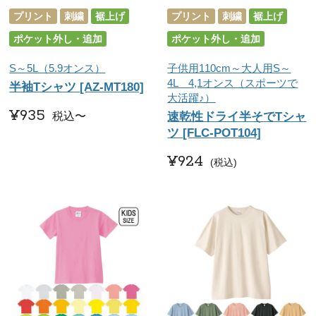
プリント
刺繍
裾上げ
プリント
刺繍
裾上げ
ポケット外し・追加
ポケット外し・追加
S～5L（5.9オンス）
子供用110cm～大人用S～
4L 4,1オンス（スポーツで
半袖Tシャツ [AZ-MT180]
大活躍♪）
¥
935
税込
〜
速乾性ドライ半そでTシャ
ツ [FLC-POT104]
¥
924
税込