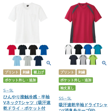
プリント
刺繍
裾上げ
プリント
刺繍
ポケット外し・追加
ポケット外し・追加
袖丈直し
S～5L
ひんやり接触冷感・半袖
SS～5L
VネックTシャツ（吸汗速
吸汗速乾半袖ドライTシャ
乾ドライ・ポケット付
ツ(消臭糸テープ付)