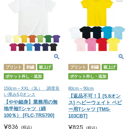
プリント
刺繍
裾上げ
プリント
刺繍
裾上げ
ポケット外し・追加
ポケット外し・追加
150cm～XXL（3L） 調度良
80cm～90cm
い厚み5,0オンス
【返品不可！】[5.6オン
【やや細身】業務用の無
ス] ヘビーウェイト ベビ
地半袖Tシャツ（綿
ー用Tシャツ [TMS-
100％） [FLC-TRS700]
103CBT]
¥
836
¥
825
税込
税込