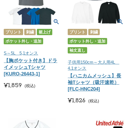
プリント
刺繍
裾上げ
プリント
刺繍
ポケット外し・追加
ポケット外し・追加
袖丈直し
S～5L 5,1オンス
【胸ポケット付き】ドラ
子供用150cm～大人用4L
イメッシュTシャツ
4.1オンス
[KURO-26443-1]
【ハニカムメッシュ】長
袖Tシャツ（吸汗速乾）
¥
1,859
税込
[FLC-HNC204]
¥
1,826
税込