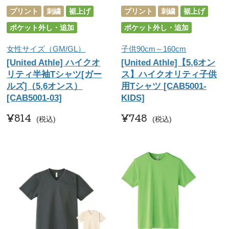
プリント
刺繍
裾上げ
プリント
刺繍
裾上げ
ポケット外し・追加
ポケット外し・追加
女性サイズ（GM/GL）
子供90cm～160cm
[United Athle] ハイクオ
[United Athle]【5,6オン
リティ半袖Tシャツ[ガー
ス】ハイクオリティ子供
ルズ]（5,6オンス）
用Tシャツ [CAB5001-
[CAB5001-03]
KIDS]
¥
814
¥
748
税込
税込