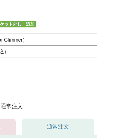
ケット外し・追加
 Glimmer）
税込）
通常注文
り
通常注文
ホワイト