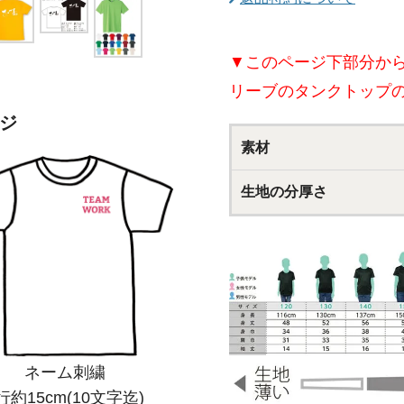
▼このページ下部分か
リーブのタンクトップ
ジ
素材
生地の分厚さ
ネーム刺繍
行約15cm(10文字迄)