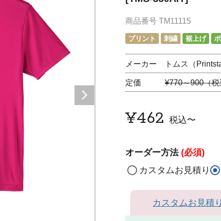
商品番号
TM11115
プリント
刺繍
裾上げ
ポ
メーカー トムス（Printstar
定価
¥770～900（
¥
462
税込
〜
オーダー方法
(必須)
カスタムお見積り
カスタムお見積