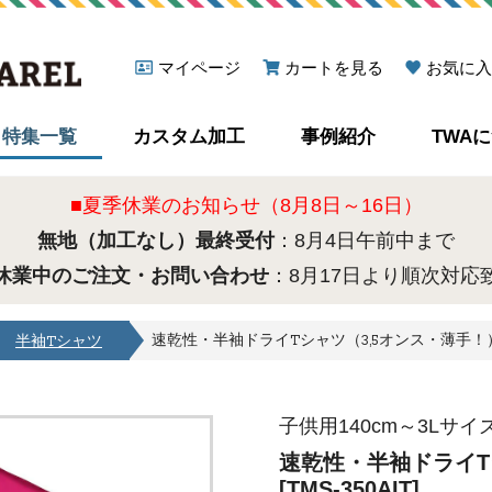
マイページ
カートを見る
お気に入
特集一覧
カスタム加工
事例紹介
TWA
■夏季休業のお知らせ（8月8日～16日）
無地（加工なし）最終受付
：8月4日午前中まで
休業中のご注文・お問い合わせ
：8月17日より順次対応
速乾性・半袖ドライTシャツ（3,5オンス・薄手！） [T
半袖Tシャツ
子供用140cm～3Lサ
速乾性・半袖ドライT
[TMS-350AIT]