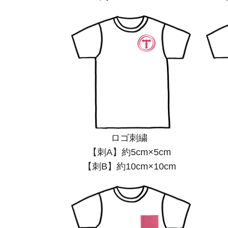
ロゴ刺繍
【刺A】約5cm×5cm
【刺B】約10cm×10cm