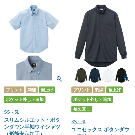
プリント
刺繍
裾上げ
プリント
刺繍
裾上げ
ポケット外し・追加
ポケット外し・追加
袖丈直し
SS～5L
スリムシルエット・ボタ
3S～6L
ンダウン半袖ワイシャツ
ユニセックス ボタンダウ
（形態安定加工）