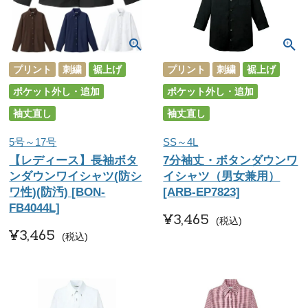
プリント
刺繍
裾上げ
プリント
刺繍
裾上げ
ポケット外し・追加
ポケット外し・追加
袖丈直し
袖丈直し
5号～17号
SS～4L
【レディース】長袖ボタ
7分袖丈・ボタンダウンワ
ンダウンワイシャツ(防シ
イシャツ（男女兼用）
ワ性)(防汚) [BON-
[ARB-EP7823]
FB4044L]
¥
3,465
税込
¥
3,465
税込