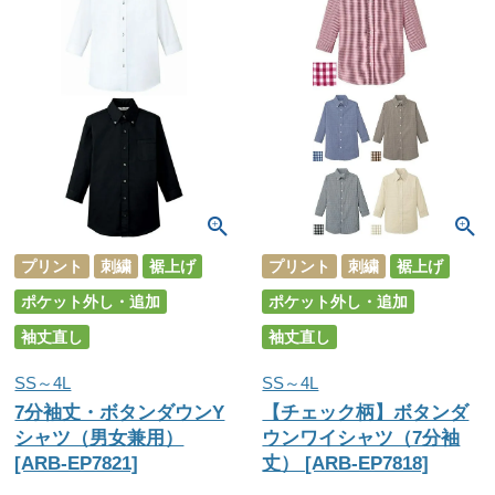
プリント
刺繍
裾上げ
プリント
刺繍
裾上げ
ポケット外し・追加
ポケット外し・追加
袖丈直し
袖丈直し
SS～4L
SS～4L
7分袖丈・ボタンダウンY
【チェック柄】ボタンダ
シャツ（男女兼用）
ウンワイシャツ（7分袖
[ARB-EP7821]
丈） [ARB-EP7818]