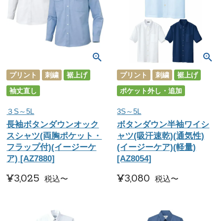
プリント
刺繍
裾上げ
プリント
刺繍
裾上げ
袖丈直し
ポケット外し・追加
３S～5L
3S～5L
長袖ボタンダウンオック
ボタンダウン半袖ワイシ
スシャツ(両胸ポケット・
ャツ(吸汗速乾)(通気性)
フラップ付)(イージーケ
(イージーケア)(軽量)
ア) [AZ7880]
[AZ8054]
¥
3,025
¥
3,080
税込
〜
税込
〜