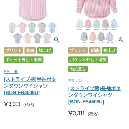
プリント
刺繍
裾上げ
プリント
刺繍
裾上げ
ポケット外し・追加
ポケット外し・追加
袖丈直し
SS～4L
[ストライプ柄]半袖ボタ
SS～4L
ンダウンワイシャツ
[ストライプ柄]長袖ボタ
[BON-FB4509U]
ンダウンワイシャツ
[BON-FB4508U]
¥
3,311
税込
¥
3,311
税込