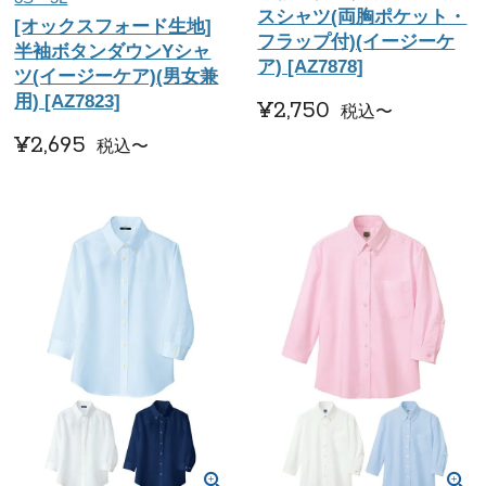
スシャツ(両胸ポケット・
[オックスフォード生地]
フラップ付)(イージーケ
半袖ボタンダウンYシャ
ア) [AZ7878]
ツ(イージーケア)(男女兼
用) [AZ7823]
¥
2,750
税込
〜
¥
2,695
税込
〜