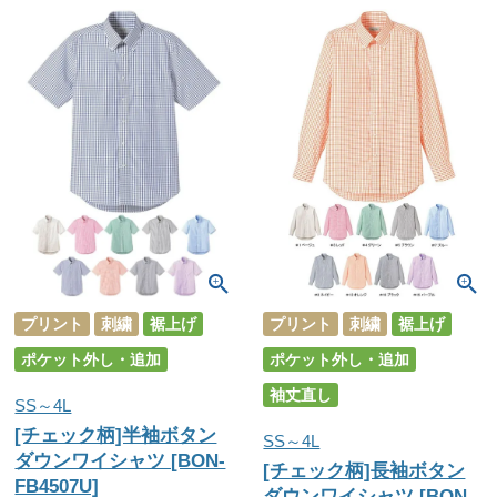
プリント
刺繍
裾上げ
プリント
刺繍
裾上げ
ポケット外し・追加
ポケット外し・追加
袖丈直し
SS～4L
[チェック柄]半袖ボタン
SS～4L
ダウンワイシャツ [BON-
[チェック柄]長袖ボタン
FB4507U]
ダウンワイシャツ [BON-