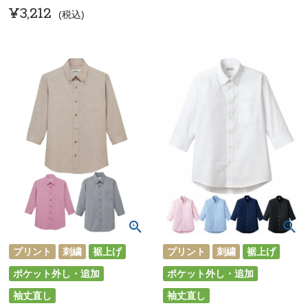
¥
3,212
税込
プリント
刺繍
裾上げ
プリント
刺繍
裾上げ
ポケット外し・追加
ポケット外し・追加
袖丈直し
袖丈直し