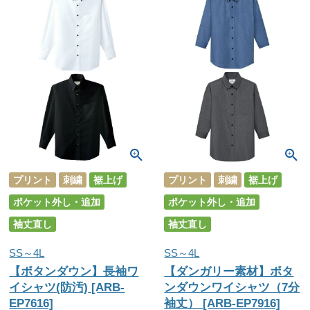
プリント
刺繍
裾上げ
プリント
刺繍
裾上げ
ポケット外し・追加
ポケット外し・追加
袖丈直し
袖丈直し
SS～4L
SS～4L
【ボタンダウン】長袖ワ
【ダンガリー素材】ボタ
イシャツ(防汚) [ARB-
ンダウンワイシャツ（7分
EP7616]
袖丈） [ARB-EP7916]