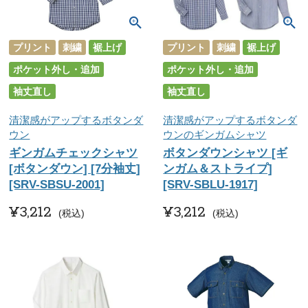
プリント
刺繍
裾上げ
プリント
刺繍
裾上げ
ポケット外し・追加
ポケット外し・追加
袖丈直し
袖丈直し
清潔感がアップするボタンダ
清潔感がアップするボタンダ
ウン
ウンのギンガムシャツ
ギンガムチェックシャツ
ボタンダウンシャツ [ギ
[ボタンダウン] [7分袖丈]
ンガム＆ストライプ]
[SRV-SBSU-2001]
[SRV-SBLU-1917]
¥
3,212
¥
3,212
税込
税込