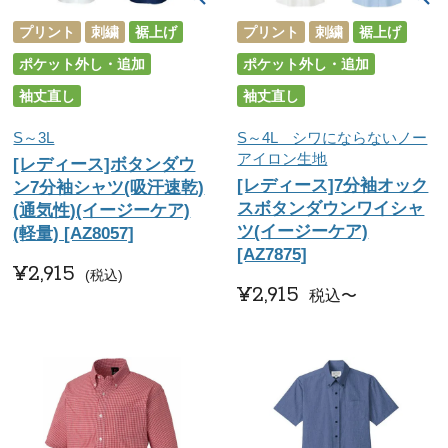
プリント
刺繍
裾上げ
プリント
刺繍
裾上げ
ポケット外し・追加
ポケット外し・追加
袖丈直し
袖丈直し
S～3L
S～4L シワにならないノー
アイロン生地
[レディース]ボタンダウ
[レディース]7分袖オック
ン7分袖シャツ(吸汗速乾)
スボタンダウンワイシャ
(通気性)(イージーケア)
ツ(イージーケア)
(軽量) [AZ8057]
[AZ7875]
¥
2,915
税込
¥
2,915
税込
〜