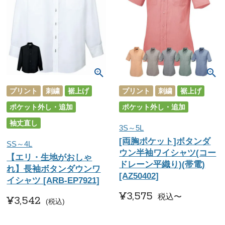
プリント
刺繍
裾上げ
プリント
刺繍
裾上げ
ポケット外し・追加
ポケット外し・追加
袖丈直し
3S～5L
[両胸ポケット]ボタンダ
SS～4L
ウン半袖ワイシャツ(コー
【エリ・生地がおしゃ
ドレーン平織り)(帯電)
れ】長袖ボタンダウンワ
[AZ50402]
イシャツ [ARB-EP7921]
¥
3,575
税込
〜
¥
3,542
税込