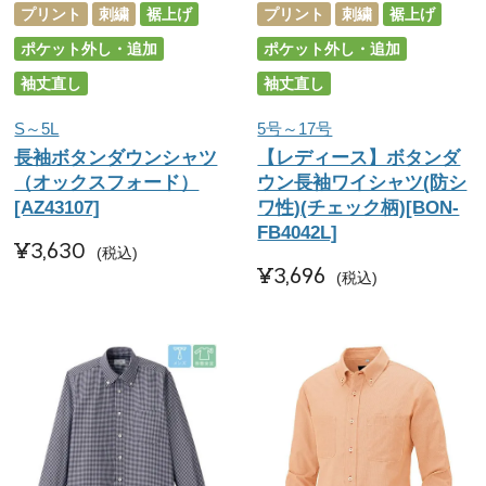
プリント
刺繍
裾上げ
プリント
刺繍
裾上げ
ポケット外し・追加
ポケット外し・追加
袖丈直し
袖丈直し
S～5L
5号～17号
長袖ボタンダウンシャツ
【レディース】ボタンダ
（オックスフォード）
ウン長袖ワイシャツ(防シ
[AZ43107]
ワ性)(チェック柄)[BON-
FB4042L]
¥
3,630
税込
¥
3,696
税込