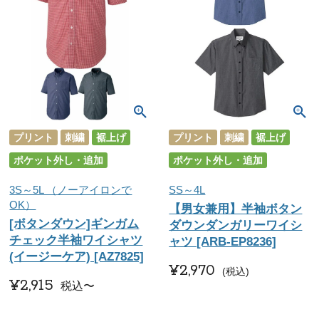
プリント
刺繍
裾上げ
プリント
刺繍
裾上げ
ポケット外し・追加
ポケット外し・追加
3S～5L （ノーアイロンで
SS～4L
OK）
【男女兼用】半袖ボタン
[ボタンダウン]ギンガム
ダウンダンガリーワイシ
チェック半袖ワイシャツ
ャツ [ARB-EP8236]
(イージーケア) [AZ7825]
¥
2,970
税込
¥
2,915
税込
〜