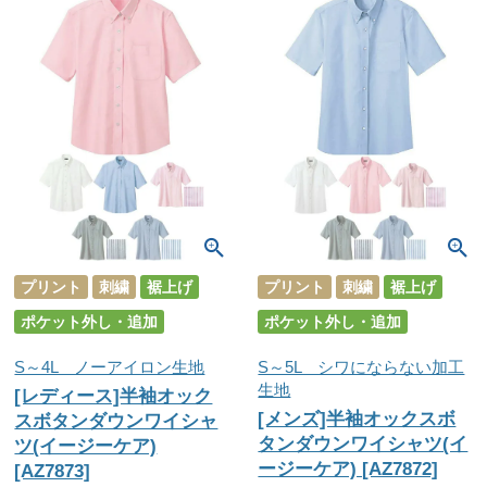
プリント
刺繍
裾上げ
プリント
刺繍
裾上げ
ポケット外し・追加
ポケット外し・追加
S～4L ノーアイロン生地
S～5L シワにならない加工
生地
[レディース]半袖オック
[メンズ]半袖オックスボ
スボタンダウンワイシャ
タンダウンワイシャツ(イ
ツ(イージーケア)
ージーケア) [AZ7872]
[AZ7873]