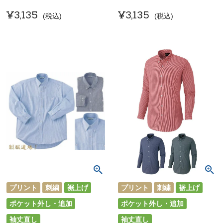
¥
3,135
¥
3,135
税込
税込
プリント
刺繍
裾上げ
プリント
刺繍
裾上げ
ポケット外し・追加
ポケット外し・追加
袖丈直し
袖丈直し