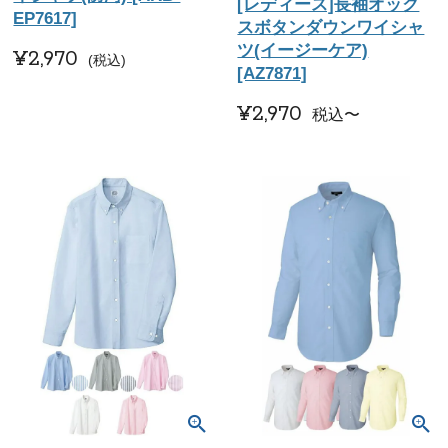
[レディース]長袖オック
EP7617]
スボタンダウンワイシャ
ツ(イージーケア)
¥
2,970
税込
[AZ7871]
¥
2,970
税込
〜