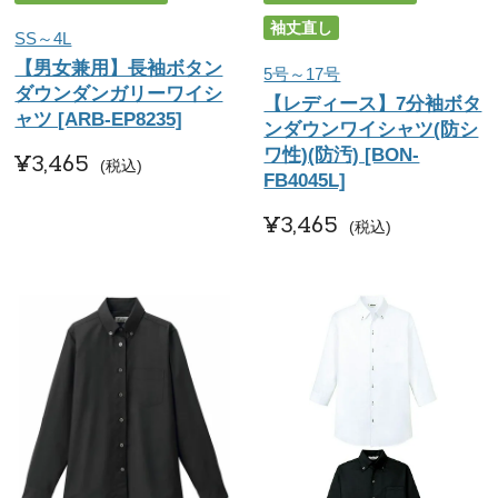
袖丈直し
SS～4L
【男女兼用】長袖ボタン
5号～17号
ダウンダンガリーワイシ
【レディース】7分袖ボタ
ャツ [ARB-EP8235]
ンダウンワイシャツ(防シ
ワ性)(防汚) [BON-
¥
3,465
税込
FB4045L]
¥
3,465
税込