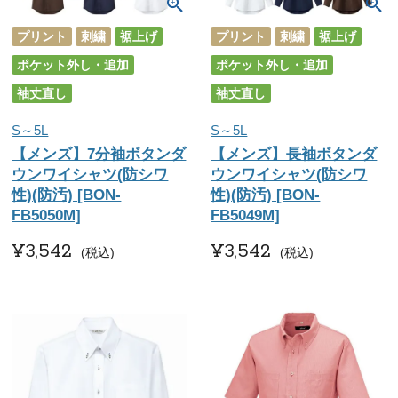
プリント
刺繍
裾上げ
プリント
刺繍
裾上げ
ポケット外し・追加
ポケット外し・追加
袖丈直し
袖丈直し
S～5L
S～5L
【メンズ】7分袖ボタンダ
【メンズ】長袖ボタンダ
ウンワイシャツ(防シワ
ウンワイシャツ(防シワ
性)(防汚) [BON-
性)(防汚) [BON-
FB5050M]
FB5049M]
¥
3,542
¥
3,542
税込
税込