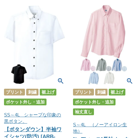
プリント
刺繍
裾上げ
プリント
刺繍
裾上げ
ポケット外し・追加
ポケット外し・追加
袖丈直し
SS～4L シャープな印象の
黒ボタン。
S～4L （ノーアイロン生
【ボタンダウン】半袖ワ
地）
イシャツ(防汚) [ARB-