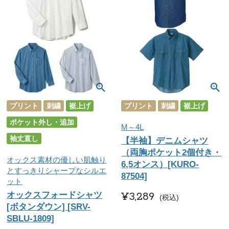
プリント
刺繍
裾上げ
プリント
刺繍
裾上げ
ポケット外し・追加
M～4L
袖丈直し
【半袖】デニムシャツ
（両胸ポケット2個付き・
オックス素材の優しい肌触り
6,5オンス）[KURO-
とすっきりシャープなシルエ
87504]
ット
¥
3,289
オックスフォードシャツ
税込
[ボタンダウン] [SRV-
SBLU-1809]