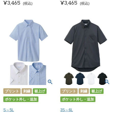
¥
3,465
¥
3,465
税込
税込
プリント
刺繍
裾上げ
プリント
刺繍
裾上げ
ポケット外し・追加
ポケット外し・追加
S～5L
3S～6L