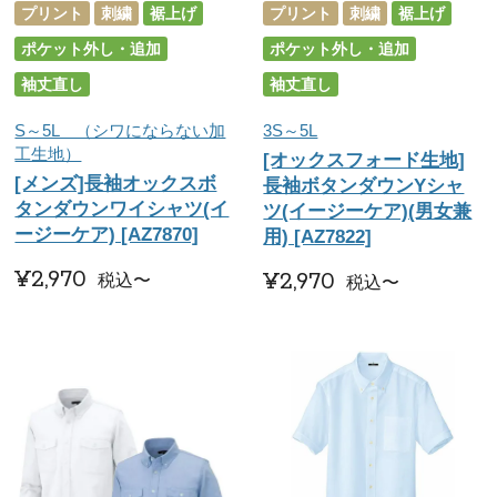
プリント
刺繍
裾上げ
プリント
刺繍
裾上げ
ポケット外し・追加
ポケット外し・追加
袖丈直し
袖丈直し
S～5L （シワにならない加
3S～5L
工生地）
[オックスフォード生地]
[メンズ]長袖オックスボ
長袖ボタンダウンYシャ
タンダウンワイシャツ(イ
ツ(イージーケア)(男女兼
ージーケア) [AZ7870]
用) [AZ7822]
¥
2,970
¥
2,970
税込
〜
税込
〜