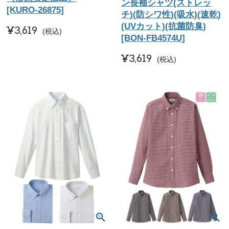
ン長袖シャツ(ストレッ
[KURO-26875]
チ)(防シワ性)(吸水)(速乾)
(UVカット)(抗菌防臭)
¥
3,619
税込
[BON-FB4574U]
¥
3,619
税込