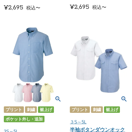
¥
2,695
¥
2,695
税込
〜
税込
〜
プリント
刺繍
裾上げ
プリント
刺繍
裾上げ
ポケット外し・追加
３S～5L
半袖ボタンダウンオック
3S～5L