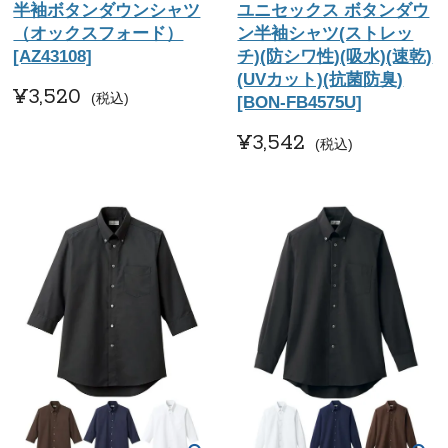
半袖ボタンダウンシャツ
ユニセックス ボタンダウ
（オックスフォード）
ン半袖シャツ(ストレッ
[AZ43108]
チ)(防シワ性)(吸水)(速乾)
(UVカット)(抗菌防臭)
¥
3,520
税込
[BON-FB4575U]
¥
3,542
税込