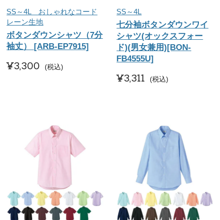
SS～4L おしゃれなコード
SS～4L
レーン生地
七分袖ボタンダウンワイ
ボタンダウンシャツ（7分
シャツ(オックスフォー
袖丈） [ARB-EP7915]
ド)(男女兼用)[BON-
FB4555U]
¥
3,300
税込
¥
3,311
税込