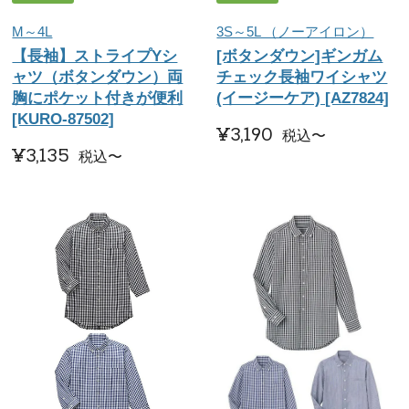
M～4L
3S～5L （ノーアイロン）
【長袖】ストライプYシ
[ボタンダウン]ギンガム
ャツ（ボタンダウン）両
チェック長袖ワイシャツ
胸にポケット付きが便利
(イージーケア) [AZ7824]
[KURO-87502]
¥
3,190
税込
〜
¥
3,135
税込
〜