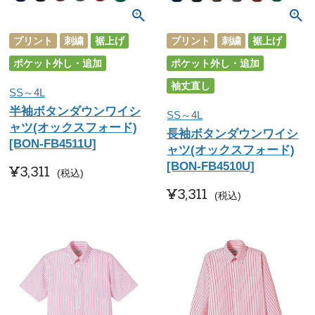
プリント
刺繍
裾上げ
プリント
刺繍
裾上げ
ポケット外し・追加
ポケット外し・追加
袖丈直し
SS～4L
半袖ボタンダウンワイシ
SS～4L
ャツ(オックスフォード)
長袖ボタンダウンワイシ
[BON-FB4511U]
ャツ(オックスフォード)
[BON-FB4510U]
¥
3,311
税込
¥
3,311
税込