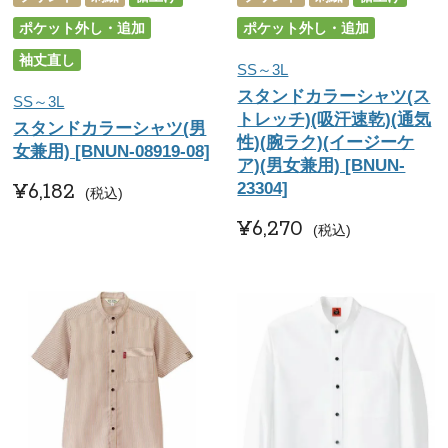
ポケット外し・追加
ポケット外し・追加
袖丈直し
SS～3L
スタンドカラーシャツ(ス
SS～3L
トレッチ)(吸汗速乾)(通気
スタンドカラーシャツ(男
性)(腕ラク)(イージーケ
女兼用) [BNUN-08919-08]
ア)(男女兼用) [BNUN-
¥
6,182
23304]
税込
¥
6,270
税込