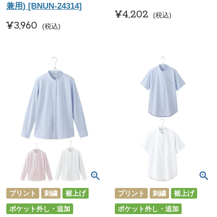
兼用) [BNUN-24314]
¥
4,202
税込
¥
3,960
税込
プリント
刺繍
裾上げ
プリント
刺繍
裾上げ
ポケット外し・追加
ポケット外し・追加