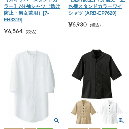
ラー】7分袖シャツ（透け
ち襟スタンドカラーワイ
防止・男女兼用）[7-
シャツ [ARB-EP7620]
EH3319]
¥
6,930
税込
¥
6,864
税込