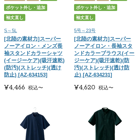
ポケット外し・追加
ポケット外し・追加
袖丈直し
袖丈直し
S～5L
5号～23号
[北陸の素材力]スーパー
[北陸の素材力]スーパー
ノーアイロン・メンズ長
ノーアイロン・長袖スタ
袖スタンドカラーシャツ
ンドカラーブラウス(イー
(イージーケア)(吸汗速乾)
ジーケア)(吸汗速乾)(防
(防汚)(ストレッチ)(透け
汚)(ストレッチ)(透け防
防止) [AZ-634153]
止) [AZ-634231]
¥
4,466
¥
4,620
税込
〜
税込
〜