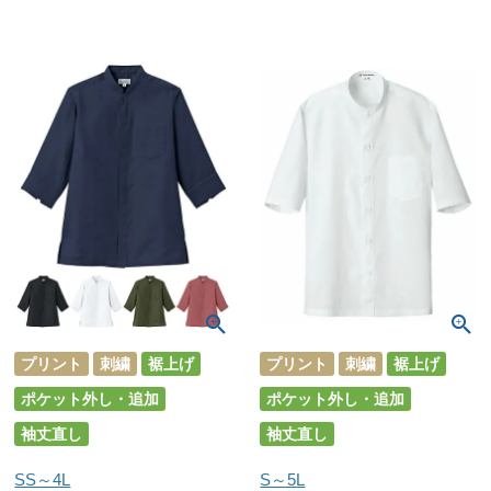
プリント
刺繍
裾上げ
プリント
刺繍
裾上げ
ポケット外し・追加
ポケット外し・追加
袖丈直し
袖丈直し
SS～4L
S～5L