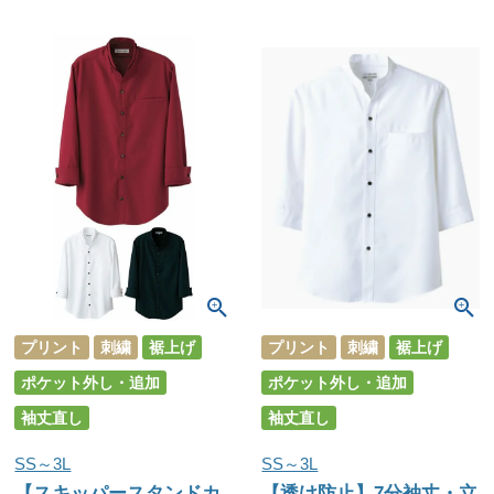
プリント
刺繍
裾上げ
プリント
刺繍
裾上げ
ポケット外し・追加
ポケット外し・追加
袖丈直し
袖丈直し
SS～3L
SS～3L
【スキッパースタンドカ
【透け防止】7分袖丈・立