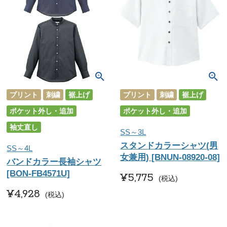
プリント
刺繍
裾上げ
プリント
刺繍
裾上げ
ポケット外し・追加
ポケット外し・追加
袖丈直し
SS～3L
スタンドカラーシャツ(男
SS～4L
女兼用) [BNUN-08920-08]
バンドカラー長袖シャツ
[BON-FB4571U]
¥
5,775
税込
¥
4,928
税込