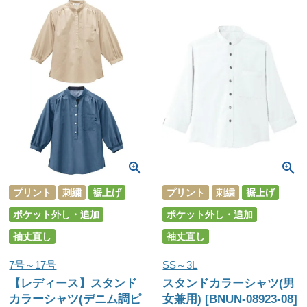
プリント
刺繍
裾上げ
プリント
刺繍
裾上げ
ポケット外し・追加
ポケット外し・追加
袖丈直し
袖丈直し
7号～17号
SS～3L
【レディース】スタンド
スタンドカラーシャツ(男
カラーシャツ(デニム調ピ
女兼用) [BNUN-08923-08]