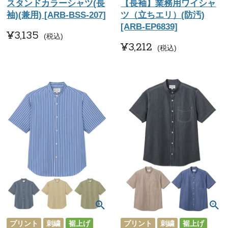
スタンドカラーシャツ(長
【長袖】業務用ワイシャ
袖)(兼用) [ARB-BSS-207]
ツ（立ちエリ）(防汚)
[ARB-EP6839]
¥
3,135
税込
¥
3,212
税込
プリント
刺繍
裾上げ
プリント
刺繍
裾上げ