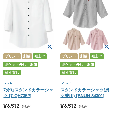
プリント
刺繍
裾上げ
プリント
刺繍
裾上げ
ポケット外し・追加
ポケット外し・追加
袖丈直し
袖丈直し
S～4L
SS～3L
7分袖スタンドカラーシャ
スタンドカラーシャツ(男
ツ [7-QH7352]
女兼用) [BNUN-34301]
¥
6,512
¥
6,512
税込
税込