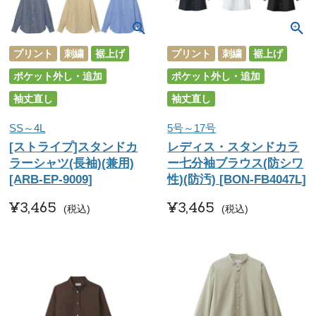
プリント
刺繍
裾上げ
プリント
刺繍
裾上げ
ポケット外し・追加
ポケット外し・追加
袖丈直し
袖丈直し
SS～4L
5号～17号
[ストライプ]スタンドカ
レディス・スタンドカラ
ラーシャツ(長袖)(兼用)
ー七分袖ブラウス(防シワ
[ARB-EP-9009]
性)(防汚) [BON-FB4047L]
¥
3,465
¥
3,465
税込
税込