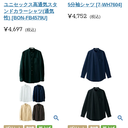
ユニセックス高通気スタ
5分袖シャツ [7-WH7604]
ンドカラーシャツ(通気
¥
4,752
税込
性) [BON-FB4579U]
¥
4,697
税込