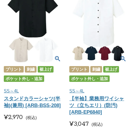
プリント
刺繍
裾上げ
プリント
刺繍
裾上げ
ポケット外し・追加
ポケット外し・追加
SS～4L
SS～4L
スタンドカラーシャツ(半
【半袖】業務用ワイシャ
袖)(兼用) [ARB-BSS-208]
ツ（立ちエリ）(防汚)
[ARB-EP6840]
¥
2,970
税込
¥
3,047
税込