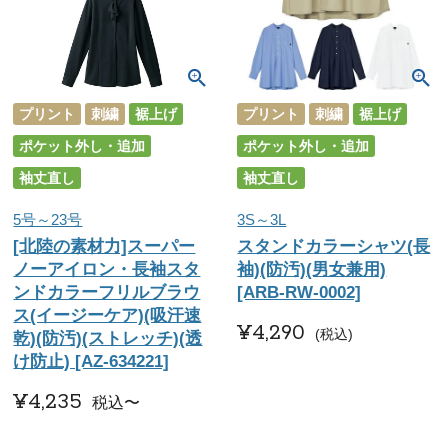
プリント
刺繍
裾上げ
プリント
刺繍
裾上げ
ポケット外し・追加
ポケット外し・追加
袖丈直し
袖丈直し
5号～23号
3S～3L
[北陸の素材力]スーパー
スタンドカラーシャツ(長
ノーアイロン・長袖スタ
袖)(防汚)(男女兼用)
ンドカラーフリルブラウ
[ARB-RW-0002]
ス(イージーケア)(吸汗速
¥
4,290
税込
乾)(防汚)(ストレッチ)(透
け防止) [AZ-634221]
¥
4,235
税込
〜