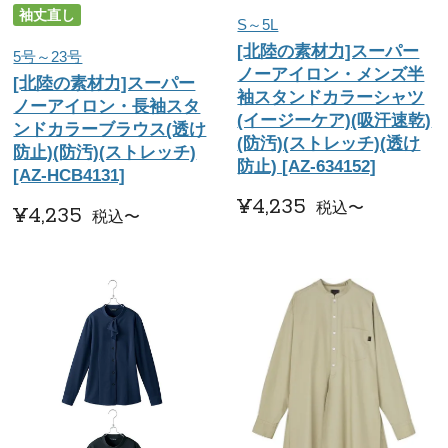
袖丈直し
S～5L
[北陸の素材力]スーパー
5号～23号
ノーアイロン・メンズ半
[北陸の素材力]スーパー
袖スタンドカラーシャツ
ノーアイロン・長袖スタ
(イージーケア)(吸汗速乾)
ンドカラーブラウス(透け
(防汚)(ストレッチ)(透け
防止)(防汚)(ストレッチ)
防止) [AZ-634152]
[AZ-HCB4131]
¥
4,235
税込
〜
¥
4,235
税込
〜