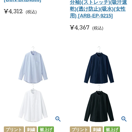
分袖)(ストレッチ)(吸汗速
乾)(透け防止)(吸水)(女性
¥
4,312
税込
用) [ARB-EP-9215]
¥
4,367
税込
プリント
刺繍
裾上げ
プリント
刺繍
裾上げ