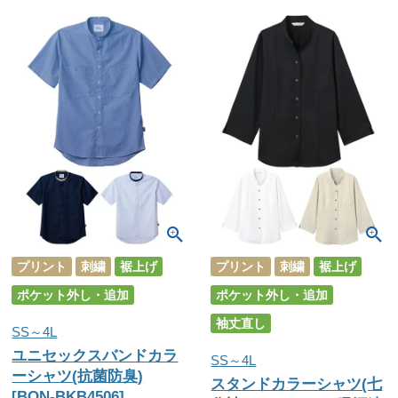
プリント
刺繍
裾上げ
プリント
刺繍
裾上げ
ポケット外し・追加
ポケット外し・追加
袖丈直し
SS～4L
ユニセックスバンドカラ
SS～4L
ーシャツ(抗菌防臭)
スタンドカラーシャツ(七
[BON-BKB4506]