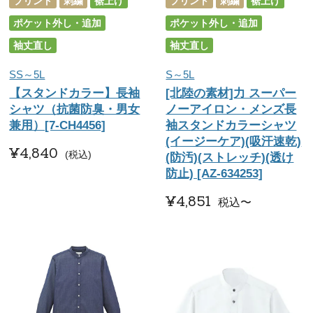
プリント
刺繍
裾上げ
プリント
刺繍
裾上げ
ポケット外し・追加
ポケット外し・追加
袖丈直し
袖丈直し
SS～5L
S～5L
【スタンドカラー】長袖
[北陸の素材]力 スーパー
シャツ（抗菌防臭・男女
ノーアイロン・メンズ長
兼用）[7-CH4456]
袖スタンドカラーシャツ
(イージーケア)(吸汗速乾)
¥
4,840
税込
(防汚)(ストレッチ)(透け
防止) [AZ-634253]
¥
4,851
税込
〜