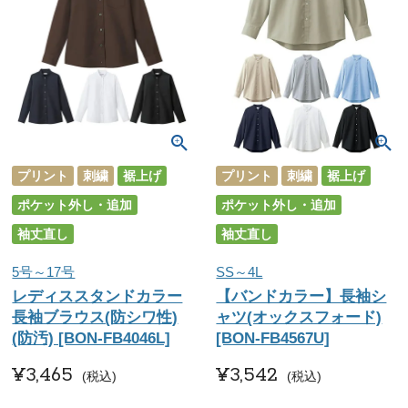
プリント
刺繍
裾上げ
プリント
刺繍
裾上げ
ポケット外し・追加
ポケット外し・追加
袖丈直し
袖丈直し
5号～17号
SS～4L
レディススタンドカラー
【バンドカラー】長袖シ
長袖ブラウス(防シワ性)
ャツ(オックスフォード)
(防汚) [BON-FB4046L]
[BON-FB4567U]
¥
3,465
¥
3,542
税込
税込