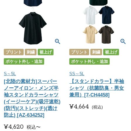
プリント
刺繍
裾上げ
プリント
刺繍
裾上げ
ポケット外し・追加
ポケット外し・追加
S～5L
SS～5L
[北陸の素材力]スーパー
【スタンドカラー】半袖
ノーアイロン・メンズ半
シャツ（抗菌防臭・男女
袖スタンドカラーシャツ
兼用）[7-CH4458]
(イージーケア)(吸汗速乾)
¥
4,664
税込
(防汚)(ストレッチ)(透け
防止) [AZ-634252]
¥
4,620
税込
〜