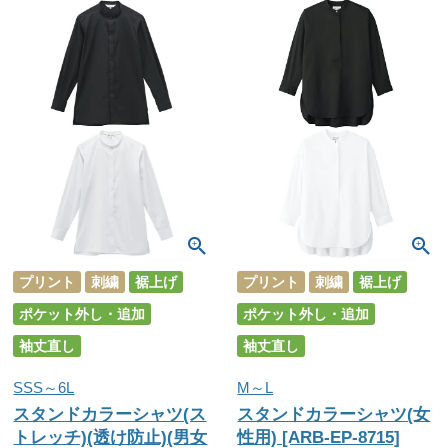
プリント
刺繍
裾上げ
プリント
刺繍
裾上げ
ポケット外し・追加
ポケット外し・追加
袖丈直し
袖丈直し
SSS～6L
M～L
スタンドカラーシャツ(ス
スタンドカラーシャツ(女
トレッチ)(透け防止)(男女
性用) [ARB-EP-8715]