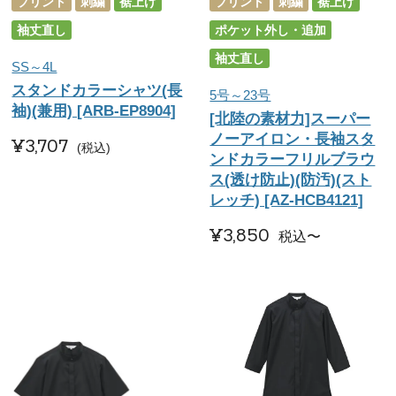
プリント
刺繍
裾上げ
プリント
刺繍
裾上げ
袖丈直し
ポケット外し・追加
袖丈直し
SS～4L
スタンドカラーシャツ(長
5号～23号
袖)(兼用) [ARB-EP8904]
[北陸の素材力]スーパー
ノーアイロン・長袖スタ
¥
3,707
税込
ンドカラーフリルブラウ
ス(透け防止)(防汚)(スト
レッチ) [AZ-HCB4121]
¥
3,850
税込
〜