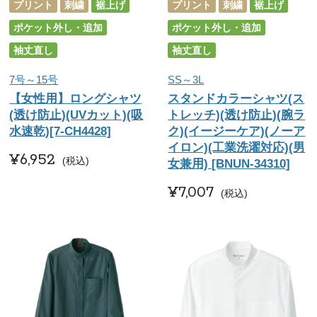
プリント
刺繍
裾上げ
プリント
刺繍
裾上げ
ポケット外し・追加
ポケット外し・追加
袖丈直し
袖丈直し
7号～15号
SS～3L
【女性用】ロングシャツ
スタンドカラーシャツ(ス
(透け防止)(UVカット)(吸
トレッチ)(透け防止)(腕ラ
水速乾)[7-CH4428]
ク)(イージーケア)(ノーア
イロン)(工業洗濯対応)(男
¥
6,952
税込
女兼用) [BNUN-34310]
¥
7,007
税込