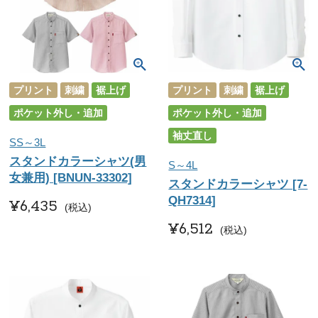
プリント
刺繍
裾上げ
プリント
刺繍
裾上げ
ポケット外し・追加
ポケット外し・追加
袖丈直し
SS～3L
スタンドカラーシャツ(男
S～4L
女兼用) [BNUN-33302]
スタンドカラーシャツ [7-
QH7314]
¥
6,435
税込
¥
6,512
税込