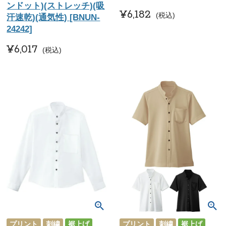
ンドット)(ストレッチ)(吸
¥
6,182
税込
汗速乾)(通気性) [BNUN-
24242]
¥
6,017
税込
プリント
刺繍
裾上げ
プリント
刺繍
裾上げ