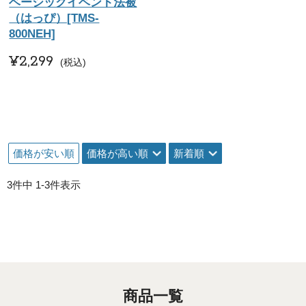
ベーシックイベント法被
（はっぴ）[TMS-
800NEH]
¥
2,299
税込
価格が安い順
価格が高い順
新着順
3
件中
1
-
3
件表示
商品一覧