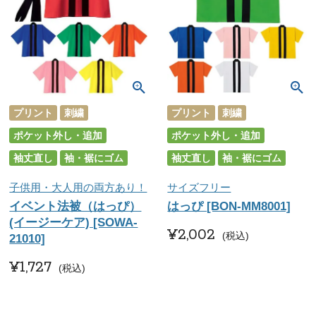
プリント
刺繍
プリント
刺繍
ポケット外し・追加
ポケット外し・追加
袖丈直し
袖・裾にゴム
袖丈直し
袖・裾にゴム
子供用・大人用の両方あり！
サイズフリー
イベント法被（はっぴ）
はっぴ [BON-MM8001]
(イージーケア) [SOWA-
¥
2,002
税込
21010]
¥
1,727
税込