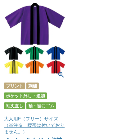
プリント
刺繍
ポケット外し・追加
袖丈直し
袖・裾にゴム
大人用F（フリー）サイズ
（※注※ 腰帯は付いており
ません。）