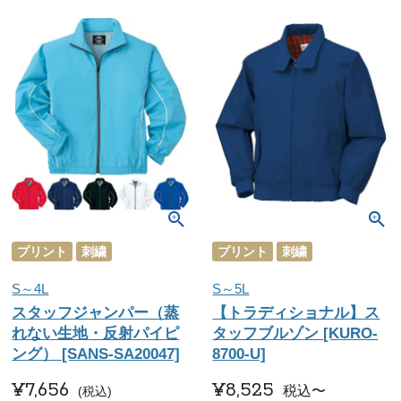
プリント
刺繍
プリント
刺繍
S～4L
S～5L
スタッフジャンパー（蒸
【トラディショナル】ス
れない生地・反射パイピ
タッフブルゾン [KURO-
ング） [SANS-SA20047]
8700-U]
¥
7,656
¥
8,525
税込
〜
税込