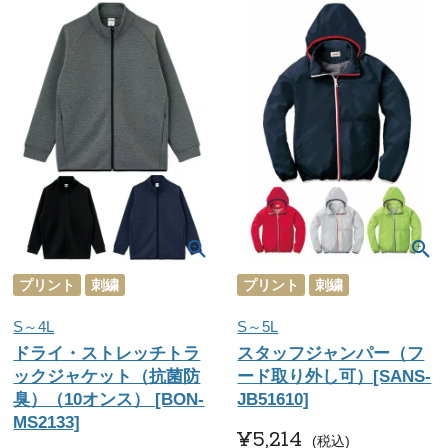
プリント
刺繍
プリント
刺繍
S～4L
S～5L
ドライ・ストレッチトラ
スタッフジャンパー（フ
ックジャケット（抗菌防
ード取り外し可）[SANS-
臭）（10オンス） [BON-
JB51610]
MS2133]
¥
5,214
税込