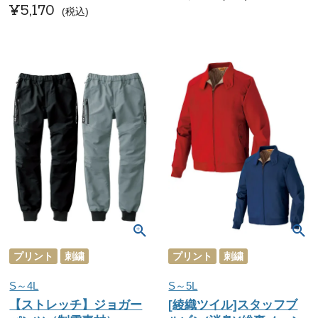
¥
5,170
税込
プリント
刺繍
プリント
刺繍
S～4L
S～5L
【ストレッチ】ジョガー
[綾織ツイル]スタッフブ