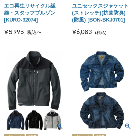
エコ再生リサイクル繊
ユニセックスジャケット
維・スタッフブルゾン
(ストレッチ)(抗菌防臭)
[KURO-32074]
(防風) [BON-BKJ0701]
¥
5,995
¥
6,083
税込
〜
税込