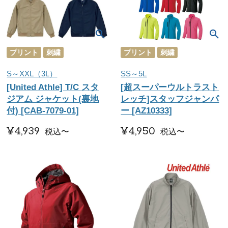
プリント
刺繍
プリント
刺繍
S～XXL（3L）
SS～5L
[United Athle] T/C スタ
[超スーパーウルトラスト
ジアム ジャケット(裏地
レッチ]スタッフジャンパ
付) [CAB-7079-01]
ー [AZ10333]
¥
4,939
¥
4,950
税込
〜
税込
〜