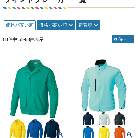
価格が安い順
価格が高い順
新着順
88
件中
51
-
88
件表示