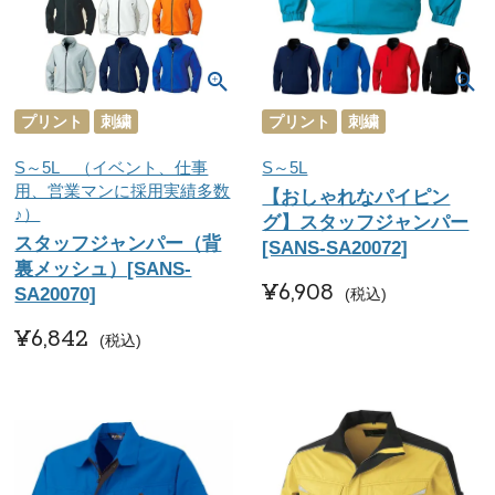
プリント
刺繍
プリント
刺繍
S～5L （イベント、仕事
S～5L
用、営業マンに採用実績多数
【おしゃれなパイピン
♪）
グ】スタッフジャンパー
スタッフジャンパー（背
[SANS-SA20072]
裏メッシュ）[SANS-
¥
6,908
SA20070]
税込
¥
6,842
税込