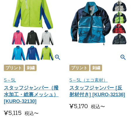
プリント
刺繍
プリント
刺繍
S～5L
S～5L（エコ素材）
スタッフジャンパー（撥
スタッフジャンパー [反
水加工・総裏メッシュ）
射材付き] [KURO-32136]
[KURO-32130]
¥
5,170
税込
〜
¥
5,115
税込
〜