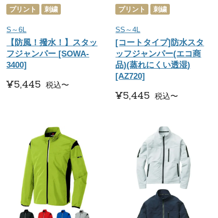
プリント
刺繍
プリント
刺繍
S～6L
SS～4L
【防風！撥水！】スタッ
[コートタイプ]防水スタ
フジャンパー [SOWA-
ッフジャンパー(エコ商
3400]
品)(蒸れにくい透湿)
[AZ720]
¥
5,445
税込
〜
¥
5,445
税込
〜