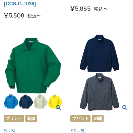
[CCS-G-1036]
¥
5,885
税込
〜
¥
5,808
税込
〜
プリント
刺繍
プリント
刺繍
S～5L
SS～5L