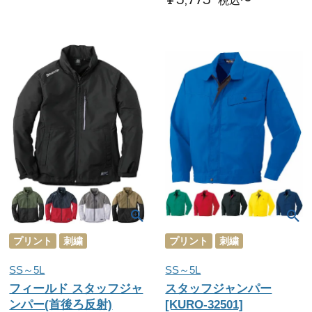
¥
5,775
税込
〜
プリント
刺繍
プリント
刺繍
SS～5L
SS～5L
フィールド スタッフジャ
スタッフジャンパー
ンパー(首後ろ反射)
[KURO-32501]