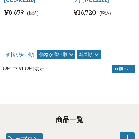
[CCS-K2310]
チ) [7-CE2222]
¥
8,679
¥
16,720
税込
税込
価格が安い順
価格が高い順
新着順
88
件中
51
-
88
件表示
商品一覧