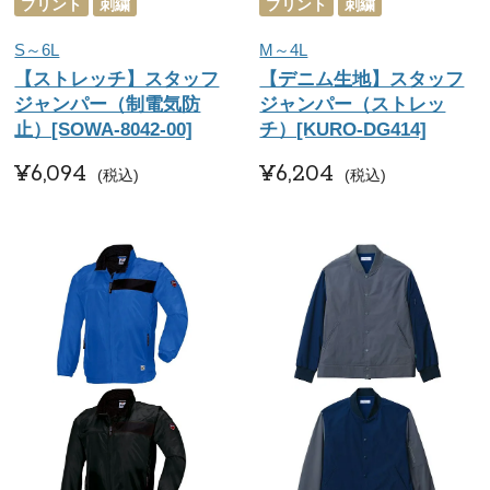
プリント
刺繍
プリント
刺繍
S～6L
M～4L
【ストレッチ】スタッフ
【デニム生地】スタッフ
ジャンパー（制電気防
ジャンパー（ストレッ
止）[SOWA-8042-00]
チ）[KURO-DG414]
¥
6,094
¥
6,204
税込
税込