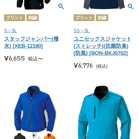
プリント
刺繍
プリント
刺繍
S～5L
SS～5L
スタッフジャンパー(撥
ユニセックスジャケット
水) [XEB-12180]
(ストレッチ)(抗菌防臭)
(防風) [BON-BKJ0702]
¥
6,655
税込
〜
¥
6,776
税込