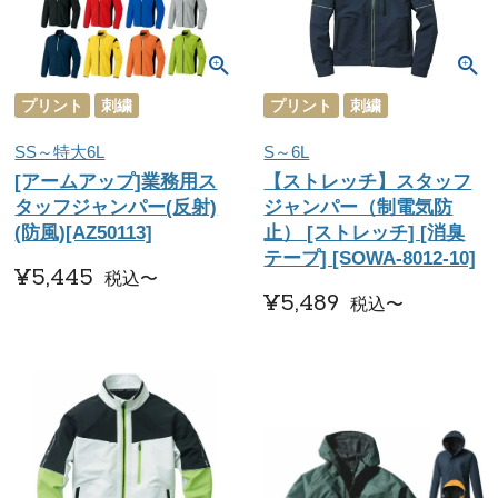
プリント
刺繍
プリント
刺繍
SS～特大6L
S～6L
[アームアップ]業務用ス
【ストレッチ】スタッフ
タッフジャンパー(反射)
ジャンパー（制電気防
(防風)[AZ50113]
止） [ストレッチ] [消臭
テープ] [SOWA-8012-10]
¥
5,445
税込
〜
¥
5,489
税込
〜