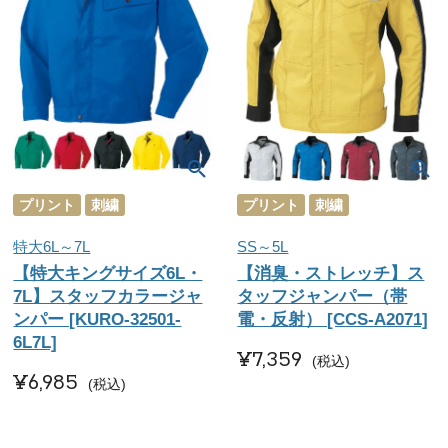
プリント
刺繍
プリント
刺繍
特大6L～7L
SS～5L
【特大キングサイズ6L・
【消臭・ストレッチ】ス
7L】スタッフカラージャ
タッフジャンパー（帯
ンパー [KURO-32501-
電・反射） [CCS-A2071]
6L7L]
¥
7,359
税込
¥
6,985
税込