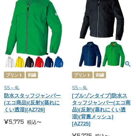
プリント
刺繍
プリント
刺繍
SS～4L
SS～4L
防水スタッフジャンパー
[ブルゾンタイプ]防水ス
(エコ商品)(反射)(蒸れに
タッフジャンパー(エコ商
くい透湿)[AZ726]
品)(反射)(蒸れにくい透
湿)(背裏メッシュ)
¥
5,775
税込
〜
[AZ725]