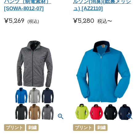
パンツ（制電素材）
ルゾン(消臭)(総裏メッシ
[SOWA-8012-07]
ュ) [AZ2110]
¥
5,269
¥
5,280
税込
〜
税込
プリント
刺繍
プリント
刺繍