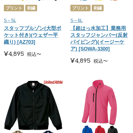
プリント
刺繍
プリント
刺繍
S～5L
S～6L
スタッフブルゾン(大型ポ
【超はっ水加工】業務用
ケット付き)(ウェザー平
スタッフジャンパー(反射
織り) [AZ703]
パイピング)(イージーケ
ア) [SOWA-3300]
¥
4,895
税込
〜
¥
4,895
税込
〜