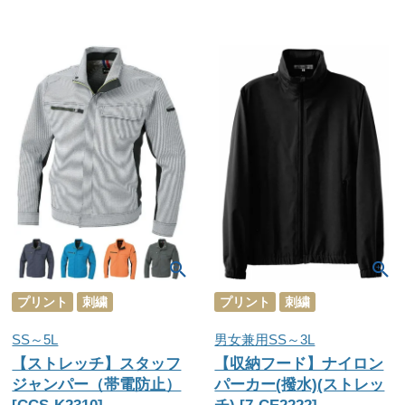
プリント
刺繍
プリント
刺繍
SS～5L
男女兼用SS～3L
【ストレッチ】スタッフ
【収納フード】ナイロン
ジャンパー（帯電防止）
パーカー(撥水)(ストレッ