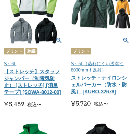
プリント
刺繍
プリント
S～6L
S～5L（蒸れにくい透湿性
8000mm！反射）
【ストレッチ】スタッフ
ストレッチ・ナイロンシ
ジャンパー（制電気防
ェルパーカー（防水・防
止） [ストレッチ] [消臭
風） [KURO-32678]
テープ] [SOWA-8012-00]
¥
5,720
¥
5,489
税込
〜
税込
〜