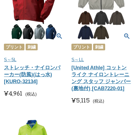
プリント
刺繍
プリント
刺繍
S～5L
S～LL
ストレッチ・ナイロンパ
[United Athle] コットン
ーカー(防風)(はっ水)
ライク ナイロントレーニ
[KURO-32134]
ング スタッフ ジャンパー
(裏地付) [CAB7220-01]
¥
4,961
税込
¥
5,115
税込